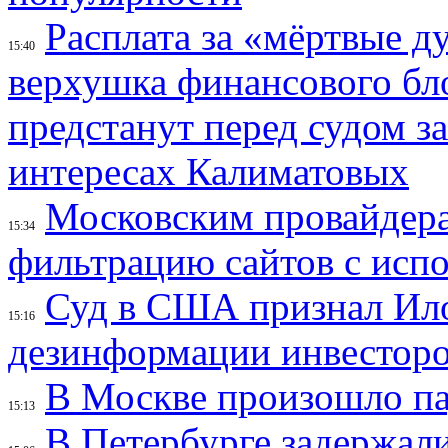
Расплата за «мёртвые д
15:40
верхушка финансового б
предстанут перед судом з
интересах Калиматовых
Московским провайдера
15:34
фильтрацию сайтов с исп
Суд в США признал Ил
15:16
дезинформации инвесторо
В Москве произошло па
15:13
В Петербурге задержал