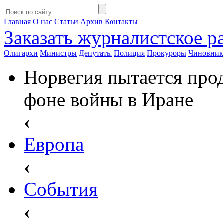
Главная
О нас
Статьи
Архив
Контакты
Заказать
журналистское ра
Олигархи
Министры
Депутаты
Полиция
Прокуроры
Чиновни
Норвегия пытается про
фоне войны в Иране
‹
Европа
‹
События
‹