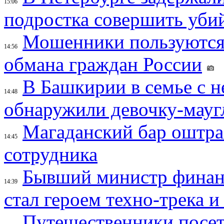
15:06
подростка совершить убий
Мошенники пользуются
14:56
обмана граждан России
В Башкирии в семье с 
14:48
обнаружили девочку-мауг
Магаданский бар оштраф
14:45
сотрудника
Бывший министр финан
14:39
стал героем техно-трека 
Путешественники посе