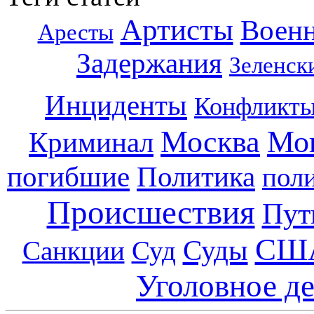
Артисты
Воен
Аресты
Задержания
Зеленск
Инциденты
Конфликт
Москва
Мо
Криминал
погибшие
Политика
пол
Происшествия
Пут
СШ
Суды
Санкции
Суд
Уголовное д