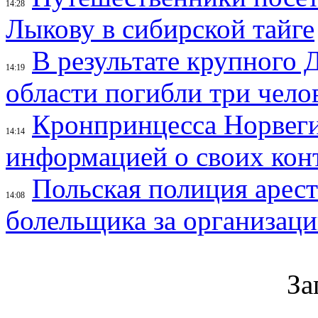
14:28
Лыкову в сибирской тайге
В результате крупного 
14:19
области погибли три чело
Кронпринцесса Норвег
14:14
информацией о своих кон
Польская полиция арес
14:08
болельщика за организац
За