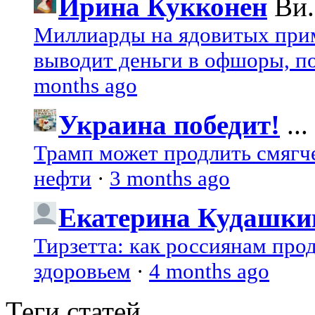
Ирина Кукконен
Ви.
Миллиарды на ядовитых при
выводит деньги в офшоры, по
months ago
Украина победит!
...
Трамп может продлить смягч
нефти
·
3 months ago
Екатерина Кудашки
Тирзетта: как россиянам про
здоровьем
·
4 months ago
Теги статей