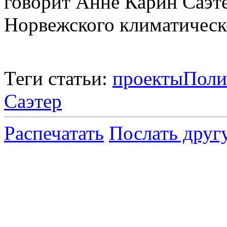
говорит Анне Карин Саэте
Норвежского климатическ
Теги статьи:
проекты
Поли
Саэтер
Распечатать
Послать друг