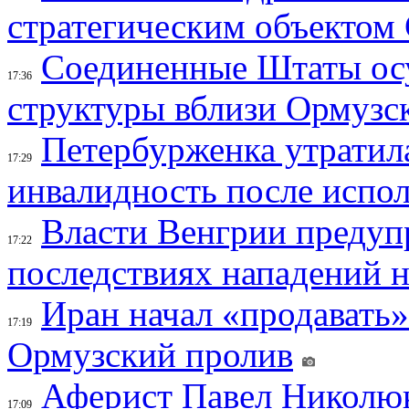
стратегическим объектом
Соединенные Штаты осу
17:36
структуры вблизи Ормузс
Петербурженка утратила
17:29
инвалидность после испол
Власти Венгрии предуп
17:22
последствиях нападений 
Иран начал «продавать»
17:19
Ормузский пролив
Аферист Павел Николюк
17:09