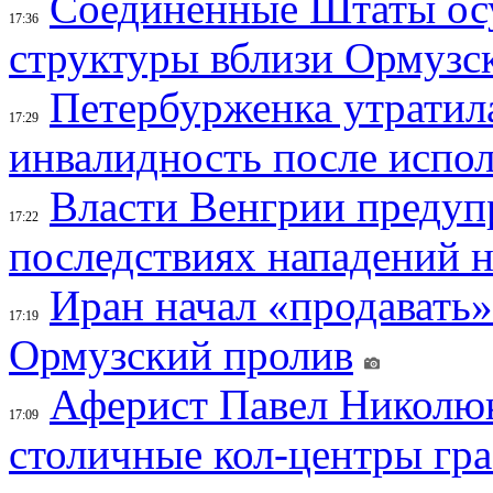
Соединенные Штаты осу
17:36
структуры вблизи Ормузс
Петербурженка утратила
17:29
инвалидность после испол
Власти Венгрии предуп
17:22
последствиях нападений 
Иран начал «продавать»
17:19
Ормузский пролив
Аферист Павел Николюк
17:09
столичные кол-центры гр