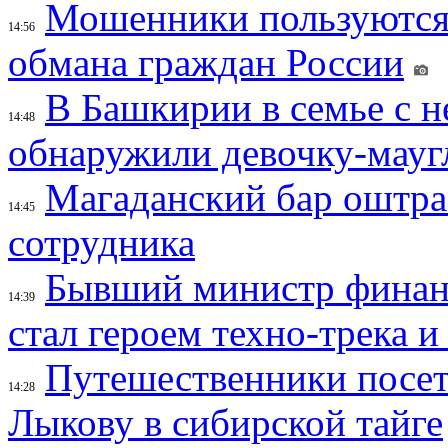
Мошенники пользуются
14:56
обмана граждан России
В Башкирии в семье с 
14:48
обнаружили девочку-мауг
Магаданский бар оштраф
14:45
сотрудника
Бывший министр финан
14:39
стал героем техно-трека 
Путешественники посе
14:28
Лыкову в сибирской тайге