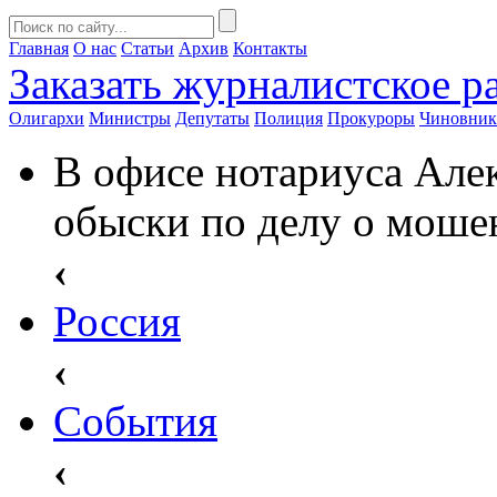
Главная
О нас
Статьи
Архив
Контакты
Заказать
журналистское ра
Олигархи
Министры
Депутаты
Полиция
Прокуроры
Чиновни
В офисе нотариуса Але
обыски по делу о моше
‹
Россия
‹
События
‹