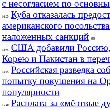
с несогласием по основн
Куба отказалась предос
16:05
американского посольства
наложенных санкций
США добавили Россию,
15:55
Корею и Пакистан в переч
Российская разведка со
15:45
попытку покушения на Ор
популярности
Расплата за «мёртвые д
15:40