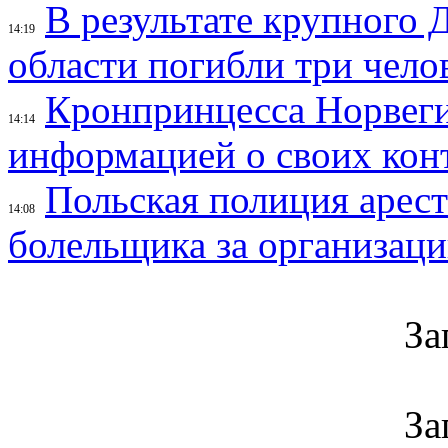
В результате крупного 
14:19
области погибли три чело
Кронпринцесса Норвег
14:14
информацией о своих кон
Польская полиция арес
14:08
болельщика за организац
За
За