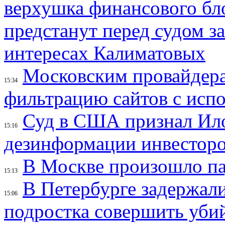
верхушка финансового б
предстанут перед судом з
интересах Калиматовых
Московским провайдера
15:34
фильтрацию сайтов с исп
Суд в США признал Ил
15:16
дезинформации инвесторо
В Москве произошло па
15:13
В Петербурге задержал
15:06
подростка совершить убий