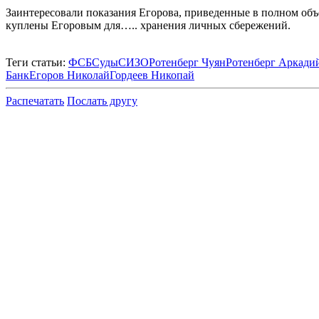
Заинтересовали показания Егорова, приведенные в полном объ
куплены Егоровым для….. хранения личных сбережений.
Теги статьи:
ФСБ
Суды
СИЗО
Ротенберг Чуян
Ротенберг Аркади
Банк
Егоров Николай
Гордеев Никопай
Распечатать
Послать другу