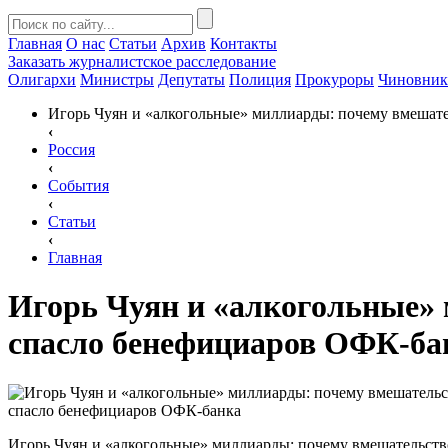
Главная
О нас
Статьи
Архив
Контакты
Заказать
журналистское расследование
Олигархи
Министры
Депутаты
Полиция
Прокуроры
Чиновни
Игорь Чуян и «алкогольные» миллиарды: почему вмешат
‹
Россия
‹
События
‹
Статьи
‹
Главная
Игорь Чуян и «алкогольные»
спасло бенефициаров ОФК-ба
Игорь Чуян и «алкогольные» миллиарды: почему вмешательст