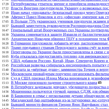
Петербурженка утратила зрение и приобрела инвалидност
17:29
Власти Венгрии предупредили Украину о возможных пос
17:22
Иран начал «продавать» безопасный проход через Ормузс
17:19
Аферист Павел Николюк и его «офисная» империя: как с
17:09
В Польше 75% украинских учеников предпочли экзамен п
17:05
Бывший заместитель руководителя Росприроднадзора Олег
16:57
Генеральный штаб Вооруженных сил Украины подтвердил
16:47
Украина сомневается в защите Израиля от баллистических
16:39
Архиепископ Никодим обвинил ПЦУ в похищении тела Фи
16:35
В Германии предложили добавить музеи, расположенные
16:28
Трамп предъявил странам Персидского залива счёт за во
16:25
Переговоры по Украине были приостановлены в связи с 
16:18
Куба отказалась предоставлять топливо для американског
16:05
США добавили Россию, Китай, Иран, Северную Корею и П
15:55
Российская разведка собиралась инсценировать попытку 
15:45
Расплата за «мёртвые души»: замминистра Точиев и вер
15:40
Московским провайдерам поручено организовать фильтра
15:34
Суд в США признал Илона Маска виновным в дезинформа
15:16
В Москве произошло падение строительного крана
15:13
В Петербурге задержали девушку, убедившую подростка с
15:06
Мошенники пользуются утечкой данных СДЭК для обман
14:56
В Башкирии в семье с несколькими детьми обнаружили д
14:48
Магаданский бар оштрафован из-за татуировки экс-сотру
14:45
Бывший министр финансов Греции Янис Варуфакис стал г
14:39
Путешественники посетили отшельницу Агафью Лыкову в