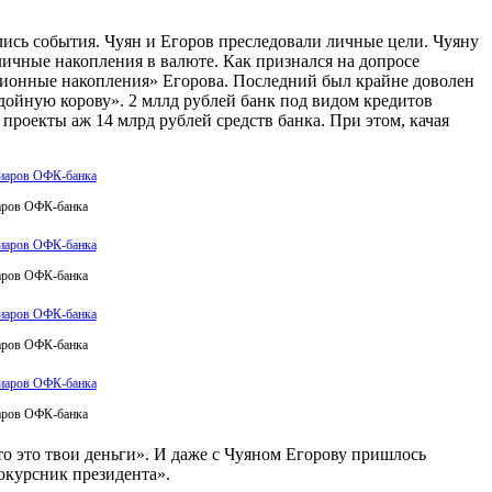
лись события. Чуян и Егоров преследовали личные цели. Чуяну
чные накопления в валюте. Как признался на допросе
сионные накопления» Егорова. Последний был крайне доволен
дойную корову». 2 мллд рублей банк под видом кредитов
роекты аж 14 млрд рублей средств банка. При этом, качая
иаров ОФК-банка
иаров ОФК-банка
иаров ОФК-банка
иаров ОФК-банка
то это твои деньги». И даже с Чуяном Егорову пришлось
окурсник президента».