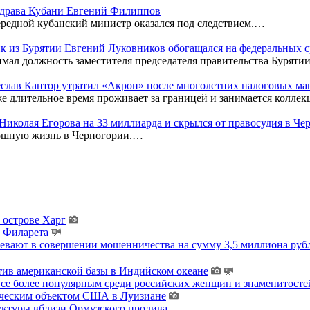
нздрава Кубани Евгений Филиппов
редной кубанский министр оказался под следствием.…
к из Бурятии Евгений Луковников обогащался на федеральных с
мал должность заместителя председателя правительства Бурятии
чеслав Кантор утратил «Акрон» после многолетних налоговых м
же длительное время проживает за границей и занимается колл
к Николая Егорова на 33 миллиарда и скрылся от правосудия в Ч
кошную жизнь в Черногории.…
 острове Харг
ы Филарета
ревают в совершении мошенничества на сумму 3,5 миллиона руб
тив американской базы в Индийском океане
 все более популярным среди российских женщин и знаменитосте
гическим объектом США в Луизиане
уктуры вблизи Ормузского пролива