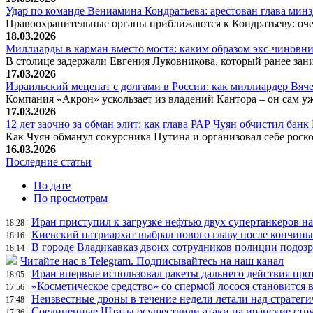
Удар по команде Вениамина Кондратьева: арестован глава ми
Правоохранительные органы приближаются к Кондратьеву: оче
18.03.2026
Миллиарды в карман вместо моста: каким образом экс-чиновни
В столице задержали Евгения Луковникова, который ранее зани
17.03.2026
Израильский меценат с долгами в России: как миллиардер Вя
Компания «Акрон» ускользает из владений Кантора – он сам у
17.03.2026
12 лет заочно за обман элит: как глава РАР Чуян обчистил бан
Как Чуян обманул сокурсника Путина и организовал себе рос
16.03.2026
Последние статьи
По дате
По просмотрам
Иран приступил к загрузке нефтью двух супертанкеров на
18:28
Киевский патриархат выбрал нового главу после кончин
18:16
В городе Владикавказ двоих сотрудников полиции подоз
18:14
Читайте нас в Telegram. Подписывайтесь на наш канал
Иран впервые использовал ракеты дальнего действия про
18:05
«Косметическое средство» со спермой лосося становится
17:56
Неизвестные дроны в течение недели летали над страте
17:48
Соединенные Штаты осуществили атаки на иранские стр
17:36