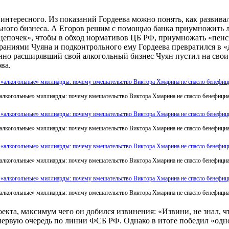
интересного. Из показаний Гордеева можно понять, как развива
ного бизнеса. А Егоров решим с помощью банка приумножить ли
 цепочек», чтобы в обход нормативов ЦБ РФ, приумножать «пен
раниями Чуяна и подконтрольного ему Гордеева превратился в «
но расширявший свой алкогольный бизнес Чуян пустил на свои п
ва.
алкогольные» миллиарды: почему вмешательство Виктора Хмарина не спасло бенефиц
алкогольные» миллиарды: почему вмешательство Виктора Хмарина не спасло бенефиц
алкогольные» миллиарды: почему вмешательство Виктора Хмарина не спасло бенефиц
алкогольные» миллиарды: почему вмешательство Виктора Хмарина не спасло бенефиц
екта, максимум чего он добился извинения: «Извини, не знал, ч
 первую очередь по линии ФСБ РФ. Однако в итоге победил «одн