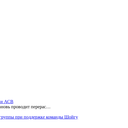
ы и АСВ
 вновь проводит перерас…
 группы при поддержке команды Шойгу