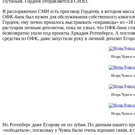
Путиным. Гордеев отправляется в СИЗО.
В распоряжении СМИ есть приговор Гордееву, в котором масса 
ОФК-банк был нужен для обслуживания собственного алкоголь
Гордеев, ему лично пришлось выстраивать «пирамиды» из «18
растущим личным депозитом, пока не узнал, что ОФК-банк ста
безвозвратно ушли под проекты Аркадия Ротенберга. А постоян
средства из ОФК, даже запустили руку в личный депозит Егоро
Игорь Чуян и «
Игорь Чуян и «
Игорь Чуян и «
Игорь Чуян и «
Но Ротенберг даже Егорову не по зубам. По данным нашего про
«пободаться», поскольку у Чуяна были очень хорошие связи, в