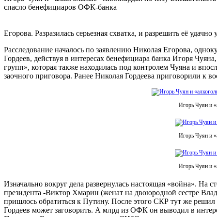
спасло бенефициаров ОФК-банка
Егорова. Разразилась серьезная схватка, и разрешить её удачн
Расследование началось по заявлению Николая Егорова, одно
Гордеев, действуя в интересах бенефициара банка Игоря Чуян
групп», которая также находилась под контролем Чуяна и впос
заочного приговора. Ранее Николая Гордеева приговорили к в
Игорь Чуян и «
Игорь Чуян и «
Игорь Чуян и «
Изначально вокруг дела развернулась настоящая «война». На с
президента -Виктор Хмарин (женат на двоюродной сестре Влад
пришлось обратиться к Путину. После этого СКР тут же решил 
Гордеев может заговорить. А млрд из ОФК он выводил в интерес