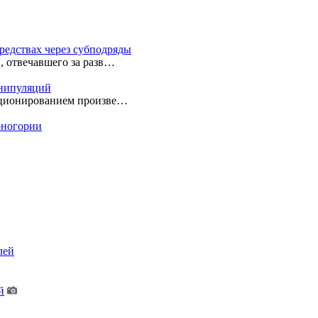
редствах через субподряды
, отвечавшего за разв…
анипуляций
екционированием произве…
ерногории
лей
й