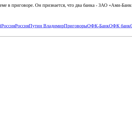
еме в приговоре. Он признается, что два банка - ЗАО «Ами-Бан
й
Россия
Россия
Путин Владимир
Приговоры
ОФК-Банк
ОФК банк