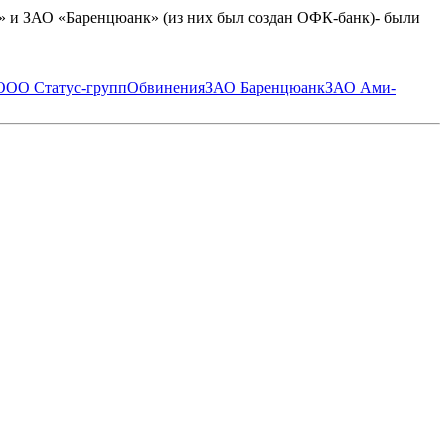
к» и ЗАО «Баренцюанк» (из них был создан ОФК-банк)- были
ООО Статус-групп
Обвинения
ЗАО Баренцюанк
ЗАО Ами-