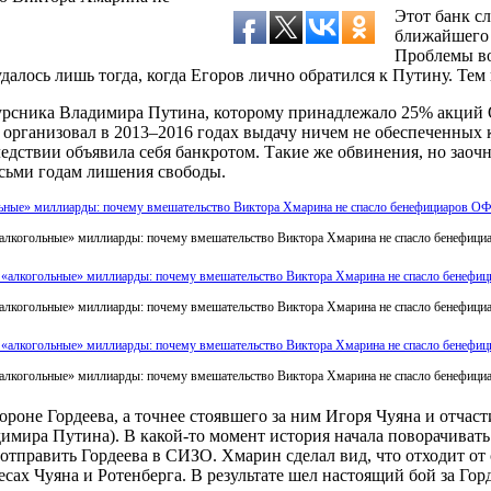
Этот банк сл
ближайшего 
Проблемы во
о удалось лишь тогда, когда Егоров лично обратился к Путину. Т
курсника Владимира Путина, которому принадлежало 25% акций
а, организовал в 2013–2016 годах выдачу ничем не обеспеченны
ледствии объявила себя банкротом. Такие же обвинения, но заоч
осьми годам лишения свободы.
алкогольные» миллиарды: почему вмешательство Виктора Хмарина не спасло бенефиц
алкогольные» миллиарды: почему вмешательство Виктора Хмарина не спасло бенефиц
алкогольные» миллиарды: почему вмешательство Виктора Хмарина не спасло бенефиц
тороне Гордеева, а точнее стоявшего за ним Игоря Чуяна и отча
имира Путина). В какой-то момент история начала поворачиват
отправить Гордеева в СИЗО. Хмарин сделал вид, что отходит от 
ах Чуяна и Ротенберга. В результате шел настоящий бой за Горд