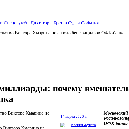
ки
Спецслужбы
Диктаторы
Братва
Судьи
События
ельство Виктора Хмарина не спасло бенефициаров ОФК-банка
 миллиарды: почему вмешатель
нка
Московский 
14 марта 2026 г.
Росалкоголь
ОФК-банка.
Ксения Жукова
во Виктора Хмарина не