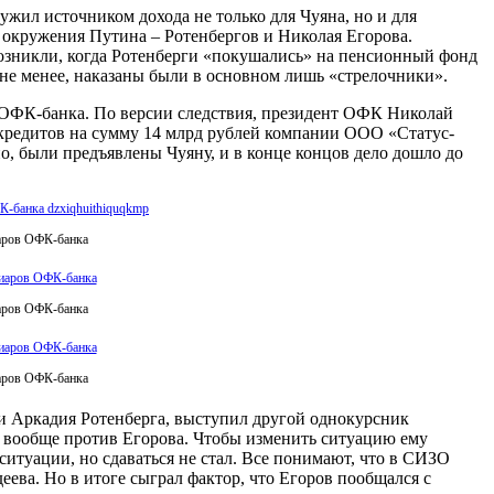
ужил источником дохода не только для Чуяна, но и для
окружения Путина – Ротенбергов и Николая Егорова.
зникли, когда Ротенберги «покушались» на пенсионный фонд
ем не менее, наказаны были в основном лишь «стрелочники».
 ОФК-банка. По версии следствия, президент ОФК Николай
х кредитов на сумму 14 млрд рублей компании ООО «Статус-
но, были предъявлены Чуяну, и в конце концов дело дошло до
иаров ОФК-банка
иаров ОФК-банка
иаров ОФК-банка
сти Аркадия Ротенберга, выступил другой однокурсник
ь вообще против Егорова. Чтобы изменить ситуацию ему
ситуации, но сдаваться не стал. Все понимают, что в СИЗО
еева. Но в итоге сыграл фактор, что Егоров пообщался с