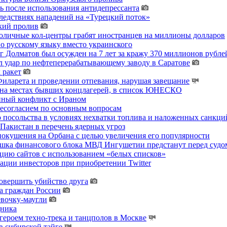
ь после использования антидепрессанта
ледствиях нападений на «Турецкий поток»
кий пролив
толичные кол-центры грабят иностранцев на миллионы долларов
о русскому языку вместо украинского
 Долматов был осужден на 7 лет за кражу 370 миллионов рублей
 удар по нефтеперерабатывающему заводу в Саратове
 ракет
ларета и проведении отпевания, нарушая завещание
 на местах бывших концлагерей, в список ЮНЕСКО
енный конфликт с Ираном
несогласием по основным вопросам
о посольства в условиях нехватки топлива и наложенных санкци
акистан в перечень ядерных угроз
покушения на Орбана с целью увеличения его популярности
хушка финансового блока МВД Ингушетии предстанут перед судо
цию сайтов с использованием «белых списков»
ции инвесторов при приобретении Twitter
овершить убийство друга
а граждан России
евочку-маугли
дника
ероем техно-трека и танцполов в Москве
 сибирской тайге