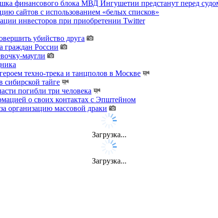
хушка финансового блока МВД Ингушетии предстанут перед судо
цию сайтов с использованием «белых списков»
ции инвесторов при приобретении Twitter
овершить убийство друга
а граждан России
евочку-маугли
дника
ероем техно-трека и танцполов в Москве
 сибирской тайге
ласти погибли три человека
мацией о своих контактах с Эпштейном
за организацию массовой драки
Загрузка...
Загрузка...