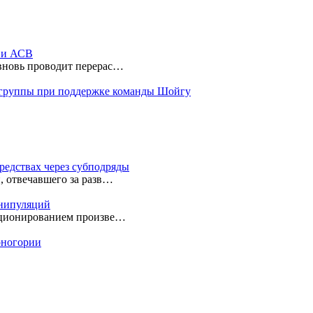
ы и АСВ
 вновь проводит перерас…
 группы при поддержке команды Шойгу
редствах через субподряды
, отвечавшего за разв…
анипуляций
екционированием произве…
ерногории