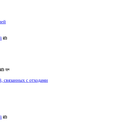
лей
й
, связанных с отходами
й