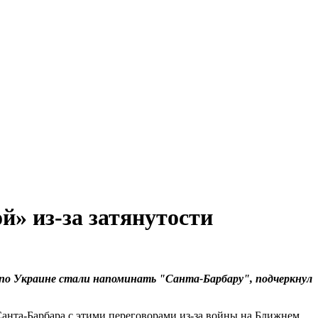
й» из-за затянутости
по Украине стали напоминать "Санта-Барбару", подчеркнул
Санта-Барбара с этими переговорами из-за войны на Ближнем