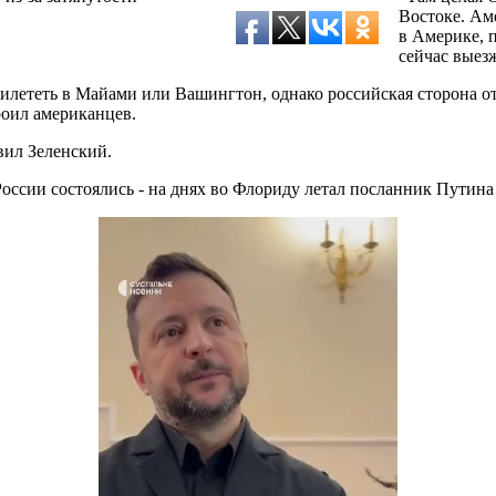
Востоке. Аме
в Америке, 
сейчас выез
илететь в Майами или Вашингтон, однако российская сторона от
роил американцев.
вил Зеленский.
оссии состоялись - на днях во Флориду летал посланник Путина