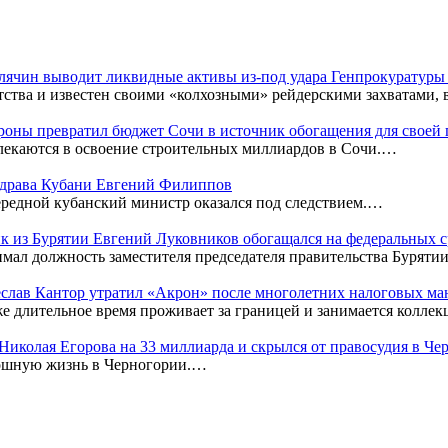
Клячин выводит ликвидные активы из-под удара Генпрокуратур
тства и известен своими «колхозными» рейдерскими захватами,
оны превратил бюджет Сочи в источник обогащения для своей
лекаются в освоение строительных миллиардов в Сочи.…
нздрава Кубани Евгений Филиппов
редной кубанский министр оказался под следствием.…
к из Бурятии Евгений Луковников обогащался на федеральных с
мал должность заместителя председателя правительства Бурятии
чеслав Кантор утратил «Акрон» после многолетних налоговых м
же длительное время проживает за границей и занимается колл
к Николая Егорова на 33 миллиарда и скрылся от правосудия в Ч
кошную жизнь в Черногории.…