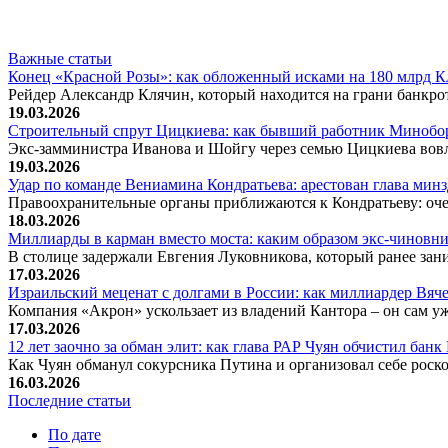
Важные статьи
Конец «Красной Розы»: как обложенный исками на 180 млрд 
Рейдер Александр Клячин, который находится на грани банкро
19.03.2026
Строительный спрут Цицкиева: как бывший работник Минобор
Экс-замминистра Иванова и Шойгу через семью Цицкиева вов
19.03.2026
Удар по команде Вениамина Кондратьева: арестован глава ми
Правоохранительные органы приближаются к Кондратьеву: оче
18.03.2026
Миллиарды в карман вместо моста: каким образом экс-чиновни
В столице задержали Евгения Луковникова, который ранее зани
17.03.2026
Израильский меценат с долгами в России: как миллиардер Вя
Компания «Акрон» ускользает из владений Кантора – он сам у
17.03.2026
12 лет заочно за обман элит: как глава РАР Чуян обчистил бан
Как Чуян обманул сокурсника Путина и организовал себе рос
16.03.2026
Последние статьи
По дате