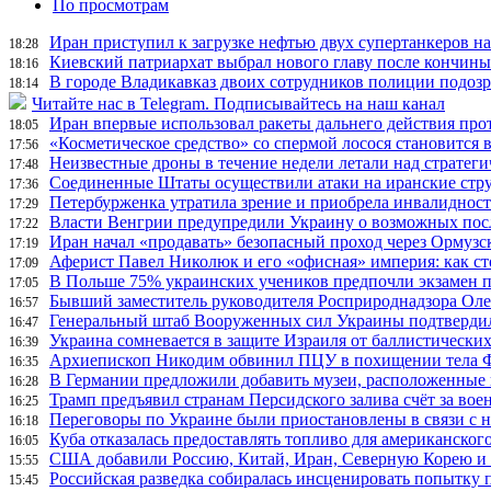
По просмотрам
Иран приступил к загрузке нефтью двух супертанкеров на
18:28
Киевский патриархат выбрал нового главу после кончин
18:16
В городе Владикавказ двоих сотрудников полиции подоз
18:14
Читайте нас в Telegram. Подписывайтесь на наш канал
Иран впервые использовал ракеты дальнего действия про
18:05
«Косметическое средство» со спермой лосося становится
17:56
Неизвестные дроны в течение недели летали над страте
17:48
Соединенные Штаты осуществили атаки на иранские стр
17:36
Петербурженка утратила зрение и приобрела инвалидност
17:29
Власти Венгрии предупредили Украину о возможных пос
17:22
Иран начал «продавать» безопасный проход через Ормузс
17:19
Аферист Павел Николюк и его «офисная» империя: как с
17:09
В Польше 75% украинских учеников предпочли экзамен п
17:05
Бывший заместитель руководителя Росприроднадзора Олег
16:57
Генеральный штаб Вооруженных сил Украины подтвердил
16:47
Украина сомневается в защите Израиля от баллистических
16:39
Архиепископ Никодим обвинил ПЦУ в похищении тела Фи
16:35
В Германии предложили добавить музеи, расположенные
16:28
Трамп предъявил странам Персидского залива счёт за во
16:25
Переговоры по Украине были приостановлены в связи с 
16:18
Куба отказалась предоставлять топливо для американског
16:05
США добавили Россию, Китай, Иран, Северную Корею и П
15:55
Российская разведка собиралась инсценировать попытку 
15:45