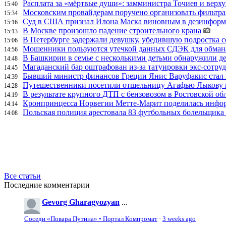
Расплата за «мёртвые души»: замминистра Точиев и вер
15:40
Московским провайдерам поручено организовать фильтра
15:34
Суд в США признал Илона Маска виновным в дезинформа
15:16
В Москве произошло падение строительного крана
15:13
В Петербурге задержали девушку, убедившую подростка с
15:06
Мошенники пользуются утечкой данных СДЭК для обман
14:56
В Башкирии в семье с несколькими детьми обнаружили д
14:48
Магаданский бар оштрафован из-за татуировки экс-сотру
14:45
Бывший министр финансов Греции Янис Варуфакис стал г
14:39
Путешественники посетили отшельницу Агафью Лыкову в
14:28
В результате крупного ДТП с бензовозом в Ростовской об
14:19
Кронпринцесса Норвегии Метте-Марит поделилась инфор
14:14
Польская полиция арестовала 83 футбольных болельщика 
14:08
Все статьи
Последние комментарии
Gevorg Gharagyozyan
...
Соседи «Повара Путина» • Портал Компромат
·
3 weeks ago