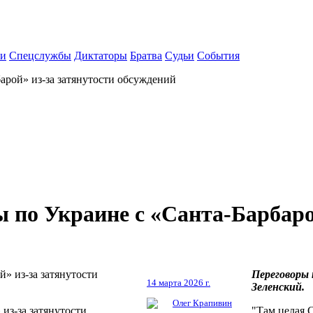
ки
Спецслужбы
Диктаторы
Братва
Судьи
События
арой» из-за затянутости обсуждений
 по Украине с «Санта-Барбаро
Переговоры 
14 марта 2026 г.
Зеленский.
Олег Крапивин
из-за затянутости
"Там целая 