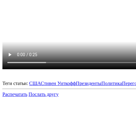
Теги статьи:
США
Стивен Уиткофф
Президенты
Политика
Перег
Распечатать
Послать другу