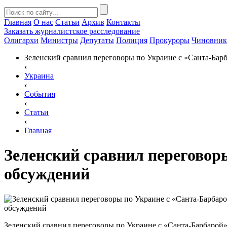
Главная
О нас
Статьи
Архив
Контакты
Заказать
журналистское расследование
Олигархи
Министры
Депутаты
Полиция
Прокуроры
Чиновни
Зеленский сравнил переговоры по Украине с «Санта-Барб
‹
Украина
‹
События
‹
Статьи
‹
Главная
Зеленский сравнил переговоры
обсуждений
Зеленский сравнил переговоры по Украине с «Санта-Барбарой» 