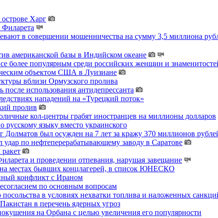
 острове Харг
ы Филарета
ревают в совершении мошенничества на сумму 3,5 миллиона руб
тив американской базы в Индийском океане
 все более популярным среди российских женщин и знаменитосте
гическим объектом США в Луизиане
уктуры вблизи Ормузского пролива
ь после использования антидепрессанта
ледствиях нападений на «Турецкий поток»
кий пролив
толичные кол-центры грабят иностранцев на миллионы долларов
о русскому языку вместо украинского
 Долматов был осужден на 7 лет за кражу 370 миллионов рублей
 удар по нефтеперерабатывающему заводу в Саратове
 ракет
ларета и проведении отпевания, нарушая завещание
 на местах бывших концлагерей, в список ЮНЕСКО
енный конфликт с Ираном
несогласием по основным вопросам
о посольства в условиях нехватки топлива и наложенных санкци
акистан в перечень ядерных угроз
покушения на Орбана с целью увеличения его популярности