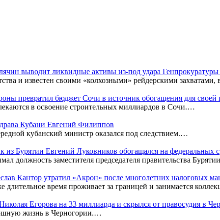
Клячин выводит ликвидные активы из-под удара Генпрокуратур
тства и известен своими «колхозными» рейдерскими захватами,
оны превратил бюджет Сочи в источник обогащения для своей
лекаются в освоение строительных миллиардов в Сочи.…
нздрава Кубани Евгений Филиппов
редной кубанский министр оказался под следствием.…
к из Бурятии Евгений Луковников обогащался на федеральных с
мал должность заместителя председателя правительства Бурятии
чеслав Кантор утратил «Акрон» после многолетних налоговых м
же длительное время проживает за границей и занимается колл
к Николая Егорова на 33 миллиарда и скрылся от правосудия в Ч
кошную жизнь в Черногории.…