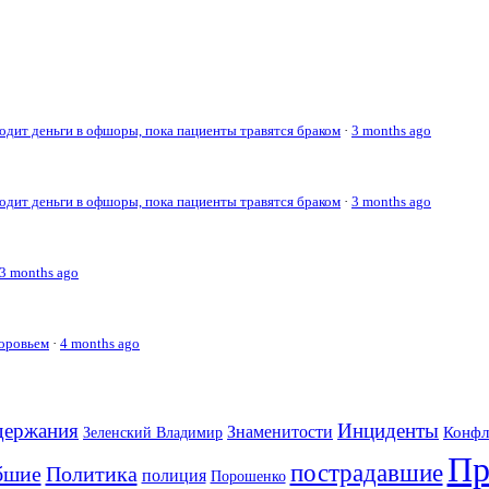
дит деньги в офшоры, пока пациенты травятся браком
·
3 months ago
дит деньги в офшоры, пока пациенты травятся браком
·
3 months ago
3 months ago
доровьем
·
4 months ago
держания
Инциденты
Знаменитости
Конфл
Зеленский Владимир
Пр
пострадавшие
бшие
Политика
полиция
Порошенко