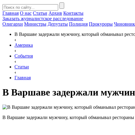
Главная
О нас
Статьи
Архив
Контакты
Заказать
журналистское расследование
Олигархи
Министры
Депутаты
Полиция
Прокуроры
Чиновни
В Варшаве задержали мужчину, который обманывал ресто
‹
Америка
‹
События
‹
Статьи
‹
Главная
В Варшаве задержали мужчину
В Варшаве задержали мужчину, который обманывал рестораны 