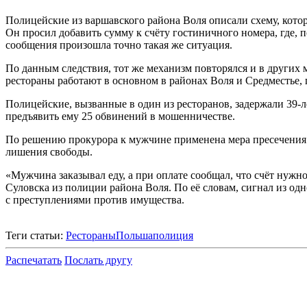
Полицейские из варшавского района Воля описали схему, котор
Он просил добавить сумму к счёту гостиничного номера, где, п
сообщения произошла точно такая же ситуация.
По данным следствия, тот же механизм повторялся и в других 
рестораны работают в основном в районах Воля и Средместье, 
Полицейские, вызванные в один из ресторанов, задержали 39-л
предъявить ему 25 обвинений в мошенничестве.
По решению прокурора к мужчине применена мера пресечения в
лишения свободы.
«Мужчина заказывал еду, а при оплате сообщал, что счёт нужн
Суловска из полиции района Воля. По её словам, сигнал из одн
с преступлениями против имущества.
Теги статьи:
Рестораны
Польша
полиция
Распечатать
Послать другу