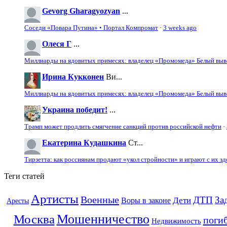
Gevorg Gharagyozyan
...
Соседи «Повара Путина» • Портал Компромат
·
3 weeks ago
Олеся Г
...
Миллиарды на ядовитых примесях: владелец «Промомеда» Белый выво
Ирина Кукконен
Ви...
Миллиарды на ядовитых примесях: владелец «Промомеда» Белый выво
Украина победит!
...
Трамп может продлить смягчение санкций против российской нефти
·
Екатерина Кудашкина
Ст...
Тирзетта: как россиянам продают «укол стройности» и играют с их з
Теги статей
Артисты
Военные
ДТП
За
Дети
Воры в законе
Аресты
Мошенничество
Москва
поги
Недвижимость