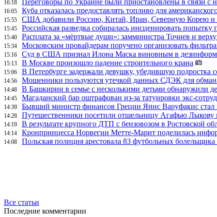
Переговоры по Украине были приостановлены в связи с 
16:18
Куба отказалась предоставлять топливо для американског
16:05
США добавили Россию, Китай, Иран, Северную Корею и П
15:55
Российская разведка собиралась инсценировать попытку 
15:45
Расплата за «мёртвые души»: замминистра Точиев и вер
15:40
Московским провайдерам поручено организовать фильтра
15:34
Суд в США признал Илона Маска виновным в дезинформа
15:16
В Москве произошло падение строительного крана
15:13
В Петербурге задержали девушку, убедившую подростка с
15:06
Мошенники пользуются утечкой данных СДЭК для обман
14:56
В Башкирии в семье с несколькими детьми обнаружили д
14:48
Магаданский бар оштрафован из-за татуировки экс-сотру
14:45
Бывший министр финансов Греции Янис Варуфакис стал г
14:39
Путешественники посетили отшельницу Агафью Лыкову в
14:28
В результате крупного ДТП с бензовозом в Ростовской об
14:19
Кронпринцесса Норвегии Метте-Марит поделилась инфор
14:14
Польская полиция арестовала 83 футбольных болельщика 
14:08
Все статьи
Последние комментарии