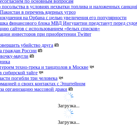
несогласием по основным вопросам
о посольства в условиях нехватки топлива и наложенных санкци
акистан в перечень ядерных угроз
покушения на Орбана с целью увеличения его популярности
хушка финансового блока МВД Ингушетии предстанут перед судо
цию сайтов с использованием «белых списков»
ции инвесторов при приобретении Twitter
овершить убийство друга
а граждан России
евочку-маугли
дника
ероем техно-трека и танцполов в Москве
 сибирской тайге
ласти погибли три человека
мацией о своих контактах с Эпштейном
за организацию массовой драки
Загрузка...
Загрузка...