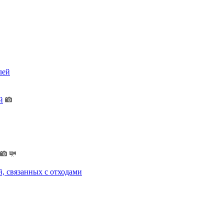
лей
й
, связанных с отходами