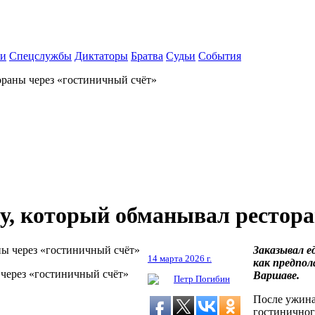
ки
Спецслужбы
Диктаторы
Братва
Судьи
События
раны через «гостиничный счёт»
, который обманывал рестора
Заказывал е
14 марта 2026 г.
как предпол
через «гостиничный счёт»
Варшаве.
Петр Погибин
После ужина
гостиничного