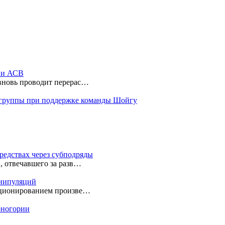
ы и АСВ
 вновь проводит перерас…
 группы при поддержке команды Шойгу
редствах через субподряды
, отвечавшего за разв…
анипуляций
екционированием произве…
ерногории