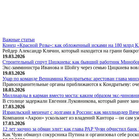
Важные статьи
Конец «Красной Розы»: как обложенный исками на 180 млрд 
Рейдер Александр Клячин, который находится на грани банкро
19.03.2026
Строительный спрут Цицкиева: как бывший работник Минобор
Экс-замминистра Иванова и Шойгу через семью Цицкиева вов
19.03.2026
Удар по команде Вениамина Кондратьева: арестован глава ми
Правоохранительные органы приближаются к Кондратьеву: оче
18.03.2026
Миллиарды в карман вместо моста: каким образом экс-чиновни
В столице задержали Евгения Луковникова, который ранее зани
17.03.2026
Израильский меценат с долгами в России: как миллиардер Вя
Компания «Акрон» ускользает из владений Кантора – он сам у
17.03.2026
12 лет заочно за обман элит: как глава РАР Чуян обчистил бан
Как Чуян обманул сокурсника Путина и организовал себе рос