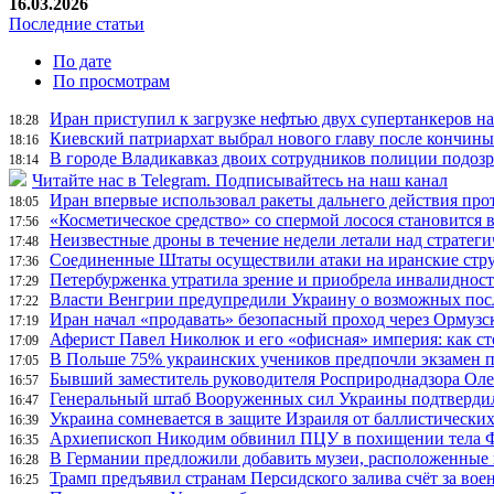
16.03.2026
Последние статьи
По дате
По просмотрам
Иран приступил к загрузке нефтью двух супертанкеров на
18:28
Киевский патриархат выбрал нового главу после кончин
18:16
В городе Владикавказ двоих сотрудников полиции подоз
18:14
Читайте нас в Telegram. Подписывайтесь на наш канал
Иран впервые использовал ракеты дальнего действия про
18:05
«Косметическое средство» со спермой лосося становится
17:56
Неизвестные дроны в течение недели летали над страте
17:48
Соединенные Штаты осуществили атаки на иранские стр
17:36
Петербурженка утратила зрение и приобрела инвалидност
17:29
Власти Венгрии предупредили Украину о возможных пос
17:22
Иран начал «продавать» безопасный проход через Ормузс
17:19
Аферист Павел Николюк и его «офисная» империя: как с
17:09
В Польше 75% украинских учеников предпочли экзамен п
17:05
Бывший заместитель руководителя Росприроднадзора Олег
16:57
Генеральный штаб Вооруженных сил Украины подтвердил
16:47
Украина сомневается в защите Израиля от баллистических
16:39
Архиепископ Никодим обвинил ПЦУ в похищении тела Фи
16:35
В Германии предложили добавить музеи, расположенные
16:28
Трамп предъявил странам Персидского залива счёт за во
16:25