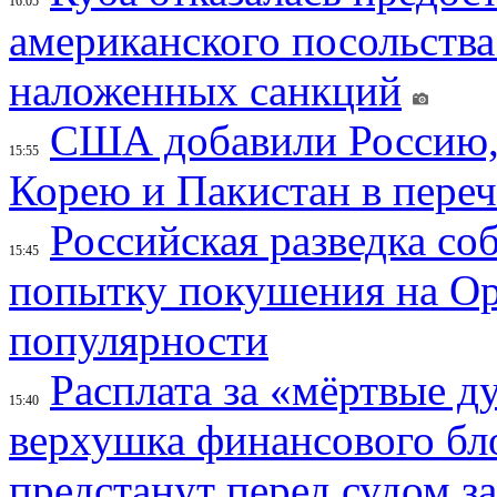
16:05
американского посольства
наложенных санкций
США добавили Россию,
15:55
Корею и Пакистан в переч
Российская разведка со
15:45
попытку покушения на Ор
популярности
Расплата за «мёртвые д
15:40
верхушка финансового б
предстанут перед судом з