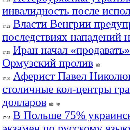
17:29
инвалидность после испол
Власти Венгрии предуп
17:22
последствиях нападений 
Иран начал «продавать»
17:19
Ормузский пролив
Аферист Павел Николюк
17:09
столичные кол-центры гр
долларов
В Польше 75% украинск
17:05
экзамен по русскому язык