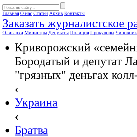
Главная
О нас
Статьи
Архив
Контакты
Заказать
журналистское ра
Олигархи
Министры
Депутаты
Полиция
Прокуроры
Чиновни
Криворожский «семейны
Бородатый и депутат Л
"грязных" деньгах колл
‹
Украина
‹
Братва