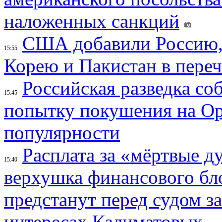
наложенных санкций
США добавили Россию,
15:55
Корею и Пакистан в переч
Российская разведка со
15:45
попытку покушения на Ор
популярности
Расплата за «мёртвые д
15:40
верхушка финансового б
предстанут перед судом з
интересах Калиматовых