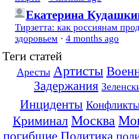
Екатерина Кудашки
Тирзетта: как россиянам про
здоровьем
·
4 months ago
Теги статей
Артисты
Воен
Аресты
Задержания
Зеленск
Инциденты
Конфликт
Москва
Мо
Криминал
погибшие
Политика
пол