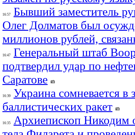
Бывший заместитель ру
16:57
Олег Долматов был осужде
миллионов рублей, связан
Генеральный штаб Воо
16:47
подтвердил удар по нефт
Саратове
Украина сомневается в 
16:39
баллистических ракет
Архиепископ Никодим 
16:35
тела Филарета и проведен