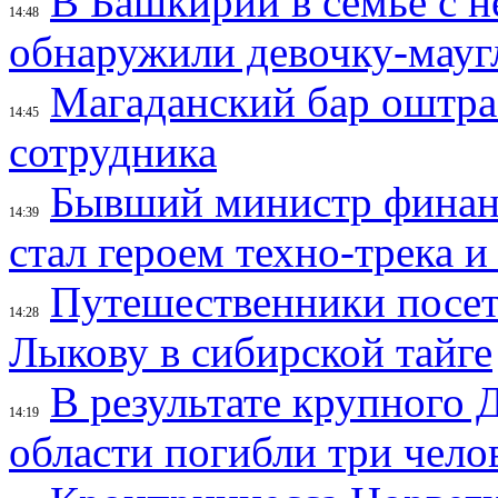
В Башкирии в семье с 
14:48
обнаружили девочку-мауг
Магаданский бар оштраф
14:45
сотрудника
Бывший министр финан
14:39
стал героем техно-трека 
Путешественники посе
14:28
Лыкову в сибирской тайге
В результате крупного 
14:19
области погибли три чело