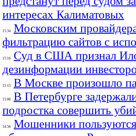
предстанут перед судом з
интересах Калиматовых
Московским провайдера
15:34
фильтрацию сайтов с исп
Суд в США признал Ил
15:16
дезинформации инвесторо
В Москве произошло па
15:13
В Петербурге задержал
15:06
подростка совершить убий
Мошенники пользуются
14:56