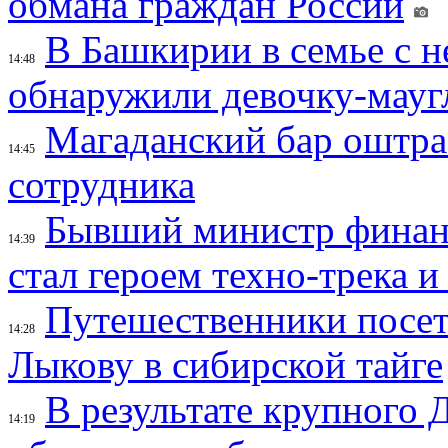
обмана граждан России
В Башкирии в семье с 
14:48
обнаружили девочку-мауг
Магаданский бар оштраф
14:45
сотрудника
Бывший министр финан
14:39
стал героем техно-трека 
Путешественники посе
14:28
Лыкову в сибирской тайге
В результате крупного 
14:19