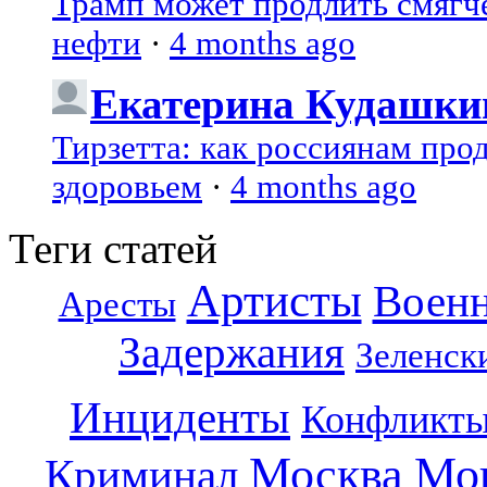
Трамп может продлить смягч
нефти
·
4 months ago
Екатерина Кудашки
Тирзетта: как россиянам про
здоровьем
·
4 months ago
Теги статей
Артисты
Воен
Аресты
Задержания
Зеленск
Инциденты
Конфликт
Москва
Мо
Криминал