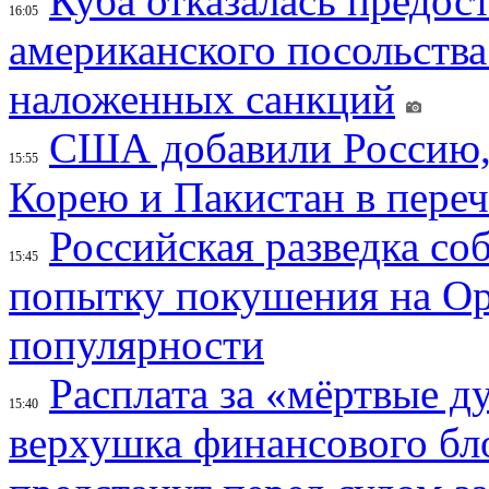
Куба отказалась предос
16:05
американского посольства
наложенных санкций
США добавили Россию,
15:55
Корею и Пакистан в переч
Российская разведка со
15:45
попытку покушения на Ор
популярности
Расплата за «мёртвые д
15:40
верхушка финансового б