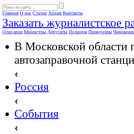
Главная
О нас
Статьи
Архив
Контакты
Заказать
журналистское ра
Олигархи
Министры
Депутаты
Полиция
Прокуроры
Чиновни
В Московской области 
автозаправочной станц
‹
Россия
‹
События
‹