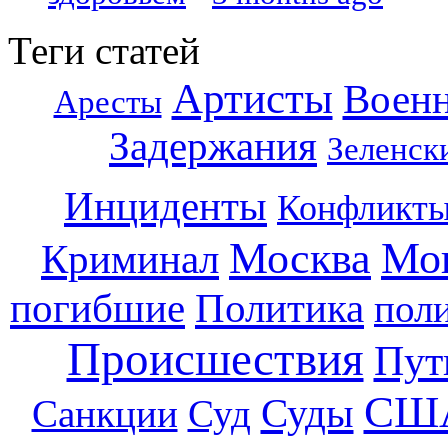
Теги статей
Артисты
Воен
Аресты
Задержания
Зеленск
Инциденты
Конфликт
Москва
Мо
Криминал
погибшие
Политика
пол
Происшествия
Пут
СШ
Суды
Санкции
Суд