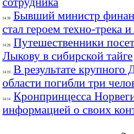
сотрудника
Бывший министр финан
14:39
стал героем техно-трека 
Путешественники посе
14:28
Лыкову в сибирской тайге
В результате крупного 
14:19
области погибли три чело
Кронпринцесса Норвег
14:14
информацией о своих кон