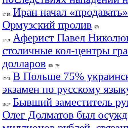
Иран начал «продавать»
17:19
Ормузский пролив
Аферист Павел Николюк
17:09
столичные кол-центры гр
долларов
В Польше 75% украинск
17:05
экзамен по русскому язык
Бывший заместитель ру
16:57
Олег Долматов был осужде
миллионов рублей, связан