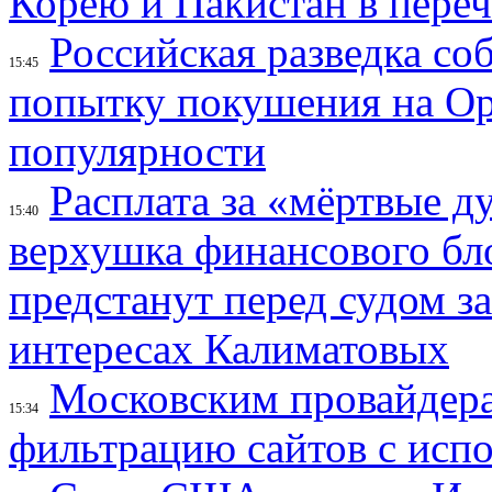
Корею и Пакистан в переч
Российская разведка со
15:45
попытку покушения на Ор
популярности
Расплата за «мёртвые д
15:40
верхушка финансового б
предстанут перед судом з
интересах Калиматовых
Московским провайдера
15:34
фильтрацию сайтов с исп