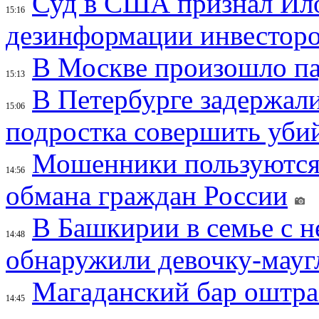
Суд в США признал Ил
15:16
дезинформации инвесторо
В Москве произошло па
15:13
В Петербурге задержал
15:06
подростка совершить убий
Мошенники пользуются
14:56
обмана граждан России
В Башкирии в семье с 
14:48
обнаружили девочку-мауг
Магаданский бар оштраф
14:45