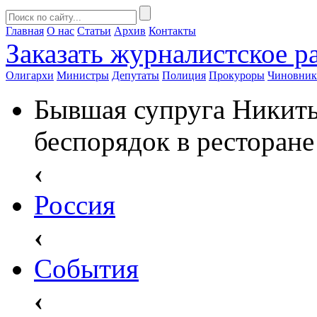
Главная
О нас
Статьи
Архив
Контакты
Заказать
журналистское ра
Олигархи
Министры
Депутаты
Полиция
Прокуроры
Чиновни
Бывшая супруга Никиты
беспорядок в ресторане
‹
Россия
‹
События
‹