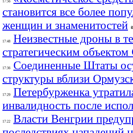
17:56
становится все более поп
женщин и знаменитостей
Неизвестные дроны в те
17:48
стратегическим объектом
Соединенные Штаты осу
17:36
структуры вблизи Ормузс
Петербурженка утратила
17:29
инвалидность после испол
Власти Венгрии предуп
17:22
последствиях нападений 