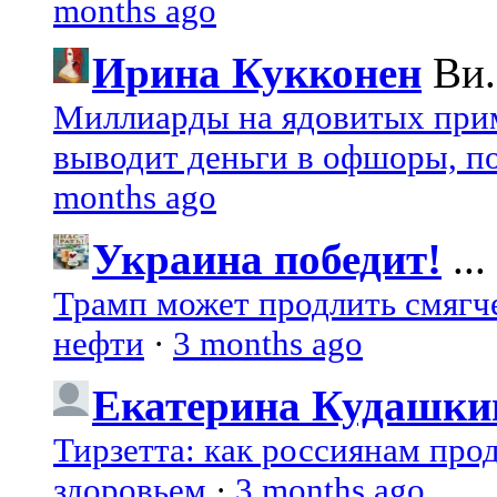
months ago
Ирина Кукконен
Ви.
Миллиарды на ядовитых при
выводит деньги в офшоры, по
months ago
Украина победит!
...
Трамп может продлить смягч
нефти
·
3 months ago
Екатерина Кудашки
Тирзетта: как россиянам про
здоровьем
·
3 months ago