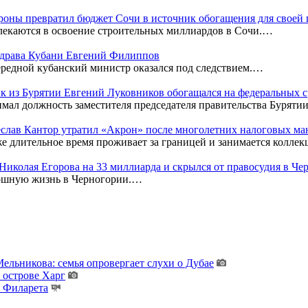
оны превратил бюджет Сочи в источник обогащения для своей
лекаются в освоение строительных миллиардов в Сочи.…
нздрава Кубани Евгений Филиппов
редной кубанский министр оказался под следствием.…
к из Бурятии Евгений Луковников обогащался на федеральных с
мал должность заместителя председателя правительства Бурятии
чеслав Кантор утратил «Акрон» после многолетних налоговых м
же длительное время проживает за границей и занимается колл
к Николая Егорова на 33 миллиарда и скрылся от правосудия в Ч
кошную жизнь в Черногории.…
льникова: семья опровергает слухи о Дубае
 острове Харг
ы Филарета