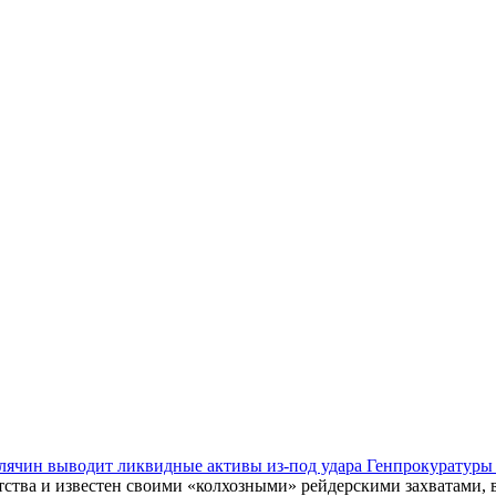
Клячин выводит ликвидные активы из-под удара Генпрокуратур
тства и известен своими «колхозными» рейдерскими захватами,