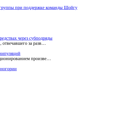
 группы при поддержке команды Шойгу
редствах через субподряды
, отвечавшего за разв…
анипуляций
екционированием произве…
ерногории