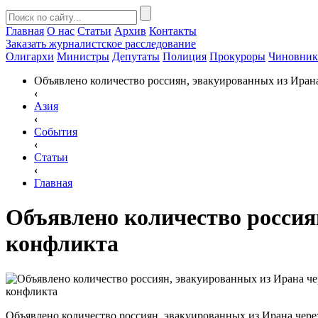
Главная
О нас
Статьи
Архив
Контакты
Заказать
журналистское расследование
Олигархи
Министры
Депутаты
Полиция
Прокуроры
Чиновни
Объявлено количество россиян, эвакуированных из Ирана
‹
Азия
‹
События
‹
Статьи
‹
Главная
Объявлено количество россия
конфликта
Объявлено количество россиян, эвакуированных из Ирана чере