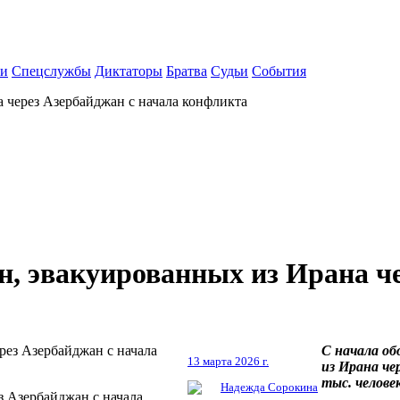
ки
Спецслужбы
Диктаторы
Братва
Судьи
События
 через Азербайджан с начала конфликта
н, эвакуированных из Ирана че
С начала о
13 марта 2026 г.
из Ирана че
тыс. челове
Надежда Сорокина
з Азербайджан с начала