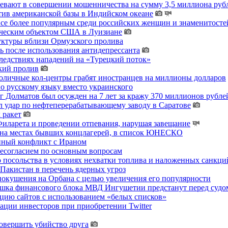
ревают в совершении мошенничества на сумму 3,5 миллиона руб
тив американской базы в Индийском океане
 все более популярным среди российских женщин и знаменитосте
гическим объектом США в Луизиане
уктуры вблизи Ормузского пролива
ь после использования антидепрессанта
ледствиях нападений на «Турецкий поток»
кий пролив
толичные кол-центры грабят иностранцев на миллионы долларов
о русскому языку вместо украинского
 Долматов был осужден на 7 лет за кражу 370 миллионов рублей
 удар по нефтеперерабатывающему заводу в Саратове
 ракет
ларета и проведении отпевания, нарушая завещание
 на местах бывших концлагерей, в список ЮНЕСКО
енный конфликт с Ираном
несогласием по основным вопросам
о посольства в условиях нехватки топлива и наложенных санкци
акистан в перечень ядерных угроз
покушения на Орбана с целью увеличения его популярности
хушка финансового блока МВД Ингушетии предстанут перед судо
цию сайтов с использованием «белых списков»
ции инвесторов при приобретении Twitter
овершить убийство друга