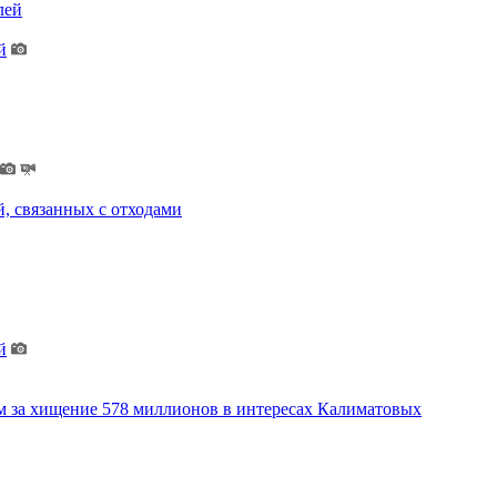
лей
й
, связанных с отходами
й
м за хищение 578 миллионов в интересах Калиматовых