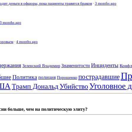
дит деньги в офшоры, пока пациенты травятся браком
·
3 months ago
3 months ago
доровьем
·
4 months ago
держания
Инциденты
Знаменитости
Конфл
Зеленский Владимир
Пр
пострадавшие
бшие
Политика
полиция
Порошенко
Уголовное д
ША
Трамп Дональд
Убийство
сии больше, чем на политическую элиту?