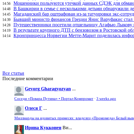
Мошенники пользуются утечкой данных СДЭК для обман
14:56
В Башкирии в семье с несколькими детьми обнаружили д
14:48
Магаданский бар оштрафован из-за татуировки экс-сотру
14:45
Бывший министр финансов Греции Янис Варуфакис стал г
14:39
Путешественники посетили отшельницу Агафью Лыкову в
14:28
В результате крупного ДТП с бензовозом в Ростовской об
14:19
Кронпринцесса Норвегии Метте-Марит поделилась инфор
14:14
Все статьи
Последние комментарии
Gevorg Gharagyozyan
...
Соседи «Повара Путина» • Портал Компромат
·
3 weeks ago
Олеся Г
...
Миллиарды на ядовитых примесях: владелец «Промомеда» Белый выво
Ирина Кукконен
Ви...