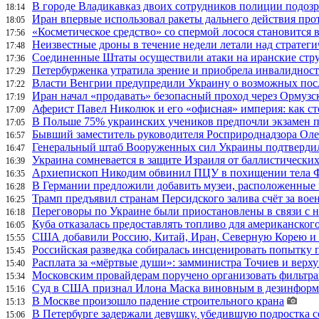
В городе Владикавказ двоих сотрудников полиции подоз
18:14
Иран впервые использовал ракеты дальнего действия про
18:05
«Косметическое средство» со спермой лосося становится
17:56
Неизвестные дроны в течение недели летали над страте
17:48
Соединенные Штаты осуществили атаки на иранские стр
17:36
Петербурженка утратила зрение и приобрела инвалидност
17:29
Власти Венгрии предупредили Украину о возможных пос
17:22
Иран начал «продавать» безопасный проход через Ормузс
17:19
Аферист Павел Николюк и его «офисная» империя: как с
17:09
В Польше 75% украинских учеников предпочли экзамен п
17:05
Бывший заместитель руководителя Росприроднадзора Олег
16:57
Генеральный штаб Вооруженных сил Украины подтвердил
16:47
Украина сомневается в защите Израиля от баллистических
16:39
Архиепископ Никодим обвинил ПЦУ в похищении тела Фи
16:35
В Германии предложили добавить музеи, расположенные
16:28
Трамп предъявил странам Персидского залива счёт за во
16:25
Переговоры по Украине были приостановлены в связи с 
16:18
Куба отказалась предоставлять топливо для американског
16:05
США добавили Россию, Китай, Иран, Северную Корею и П
15:55
Российская разведка собиралась инсценировать попытку 
15:45
Расплата за «мёртвые души»: замминистра Точиев и вер
15:40
Московским провайдерам поручено организовать фильтра
15:34
Суд в США признал Илона Маска виновным в дезинформа
15:16
В Москве произошло падение строительного крана
15:13
В Петербурге задержали девушку, убедившую подростка с
15:06