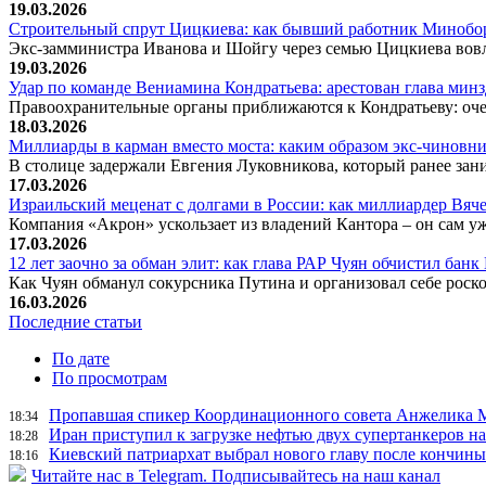
19.03.2026
Строительный спрут Цицкиева: как бывший работник Минобор
Экс-замминистра Иванова и Шойгу через семью Цицкиева вов
19.03.2026
Удар по команде Вениамина Кондратьева: арестован глава ми
Правоохранительные органы приближаются к Кондратьеву: оче
18.03.2026
Миллиарды в карман вместо моста: каким образом экс-чиновни
В столице задержали Евгения Луковникова, который ранее зани
17.03.2026
Израильский меценат с долгами в России: как миллиардер Вя
Компания «Акрон» ускользает из владений Кантора – он сам у
17.03.2026
12 лет заочно за обман элит: как глава РАР Чуян обчистил бан
Как Чуян обманул сокурсника Путина и организовал себе рос
16.03.2026
Последние статьи
По дате
По просмотрам
Пропавшая спикер Координационного совета Анжелика Ме
18:34
Иран приступил к загрузке нефтью двух супертанкеров на
18:28
Киевский патриархат выбрал нового главу после кончин
18:16
Читайте нас в Telegram. Подписывайтесь на наш канал