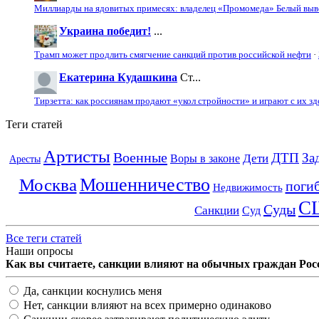
Миллиарды на ядовитых примесях: владелец «Промомеда» Белый выво
Украина победит!
...
Трамп может продлить смягчение санкций против российской нефти
·
Екатерина Кудашкина
Ст...
Тирзетта: как россиянам продают «укол стройности» и играют с их з
Теги статей
Артисты
Военные
ДТП
За
Дети
Воры в законе
Аресты
Мошенничество
Москва
поги
Недвижимость
С
Суды
Санкции
Суд
Все теги статей
Наши опросы
Как вы считаете, санкции влияют на обычных граждан Рос
Да, санкции коснулись меня
Нет, санкции влияют на всех примерно одинаково