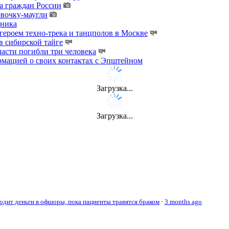
а граждан России
евочку-маугли
дника
ероем техно-трека и танцполов в Москве
 сибирской тайге
ласти погибли три человека
мацией о своих контактах с Эпштейном
Загрузка...
Загрузка...
дит деньги в офшоры, пока пациенты травятся браком
·
3 months ago