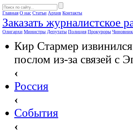
Главная
О нас
Статьи
Архив
Контакты
Заказать
журналистское ра
Олигархи
Министры
Депутаты
Полиция
Прокуроры
Чиновни
Кир Стармер извинился
послом из-за связей с 
‹
Россия
‹
События
‹