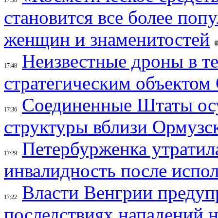
становится все более поп
женщин и знаменитостей
Неизвестные дроны в те
17:48
стратегическим объектом
Соединенные Штаты осу
17:36
структуры вблизи Ормузс
Петербурженка утратила
17:29
инвалидность после испол
Власти Венгрии предуп
17:22
последствиях нападений 