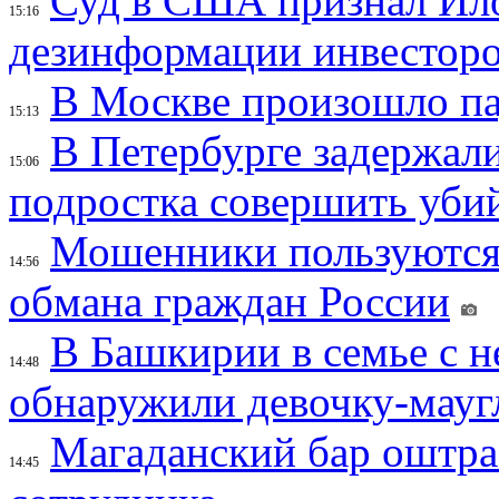
Суд в США признал Ил
15:16
дезинформации инвесторо
В Москве произошло па
15:13
В Петербурге задержал
15:06
подростка совершить убий
Мошенники пользуются
14:56
обмана граждан России
В Башкирии в семье с 
14:48
обнаружили девочку-мауг
Магаданский бар оштраф
14:45