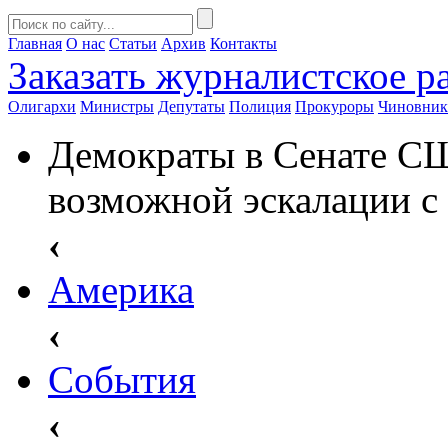
Главная
О нас
Статьи
Архив
Контакты
Заказать
журналистское ра
Олигархи
Министры
Депутаты
Полиция
Прокуроры
Чиновни
Демократы в Сенате С
возможной эскалации с
‹
Америка
‹
События
‹