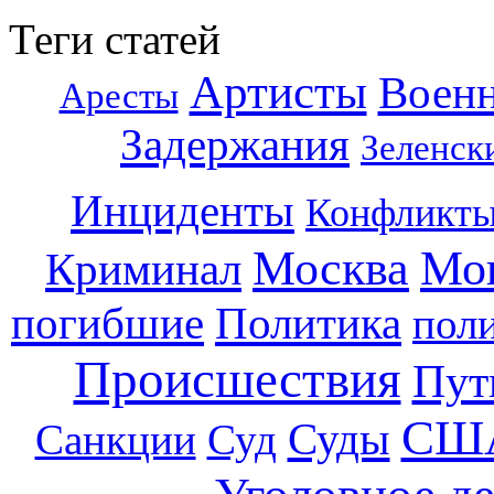
Теги статей
Артисты
Воен
Аресты
Задержания
Зеленск
Инциденты
Конфликт
Москва
Мо
Криминал
погибшие
Политика
пол
Происшествия
Пут
СШ
Суды
Санкции
Суд