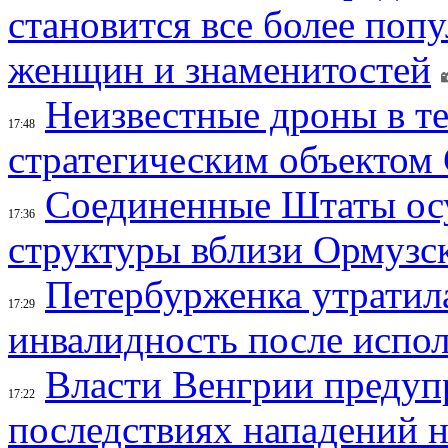
становится все более поп
женщин и знаменитостей
Неизвестные дроны в те
17:48
стратегическим объектом
Соединенные Штаты осу
17:36
структуры вблизи Ормузс
Петербурженка утратила
17:29
инвалидность после испол
Власти Венгрии предуп
17:22
последствиях нападений 