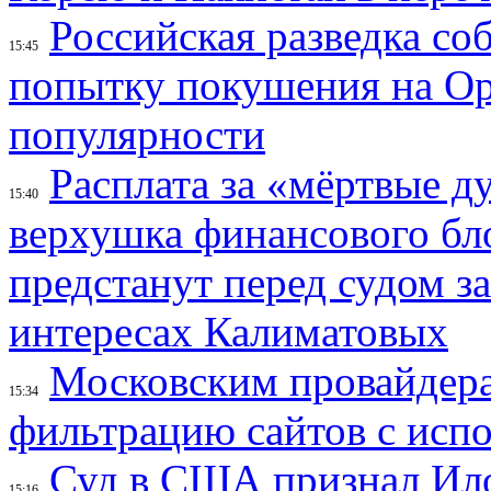
Российская разведка со
15:45
попытку покушения на Ор
популярности
Расплата за «мёртвые д
15:40
верхушка финансового б
предстанут перед судом з
интересах Калиматовых
Московским провайдера
15:34
фильтрацию сайтов с исп
Суд в США признал Ил
15:16