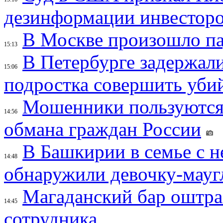
дезинформации инвесторо
В Москве произошло па
15:13
В Петербурге задержал
15:06
подростка совершить убий
Мошенники пользуются
14:56
обмана граждан России
В Башкирии в семье с 
14:48
обнаружили девочку-мауг
Магаданский бар оштраф
14:45
сотрудника