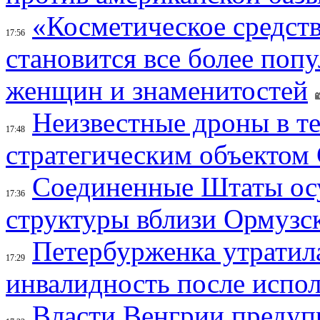
«Косметическое средств
17:56
становится все более поп
женщин и знаменитостей
Неизвестные дроны в те
17:48
стратегическим объектом
Соединенные Штаты осу
17:36
структуры вблизи Ормузс
Петербурженка утратила
17:29
инвалидность после испол
Власти Венгрии предуп