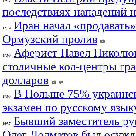
17:22
последствиях нападений 
Иран начал «продавать»
17:19
Ормузский пролив
Аферист Павел Николюк
17:09
столичные кол-центры гр
долларов
В Польше 75% украинск
17:05
экзамен по русскому язык
Бывший заместитель ру
16:57
Олег Долматов был осужде