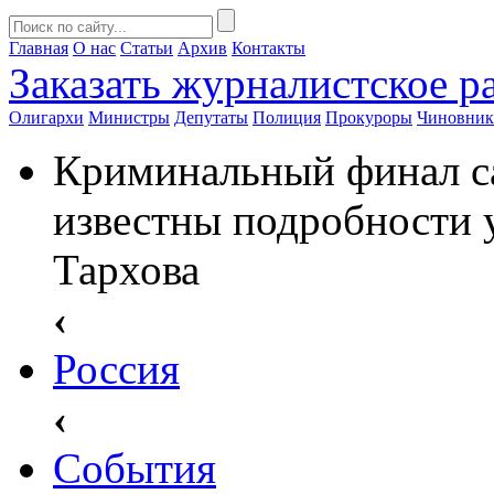
Главная
О нас
Статьи
Архив
Контакты
Заказать
журналистское ра
Олигархи
Министры
Депутаты
Полиция
Прокуроры
Чиновни
Криминальный финал са
известны подробности 
Тархова
‹
Россия
‹
События