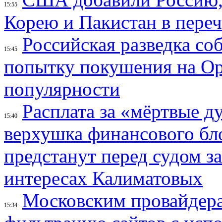
15:55
Корею и Пакистан в переч
Российская разведка со
15:45
попытку покушения на Ор
популярности
Расплата за «мёртвые д
15:40
верхушка финансового б
предстанут перед судом з
интересах Калиматовых
Московским провайдера
15:34