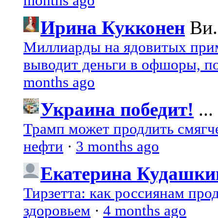
months ago
Ирина Кукконен
Ви.
Миллиарды на ядовитых при
выводит деньги в офшоры, по
months ago
Украина победит!
...
Трамп может продлить смягч
нефти
·
3 months ago
Екатерина Кудашки
Тирзетта: как россиянам про
здоровьем
·
4 months ago