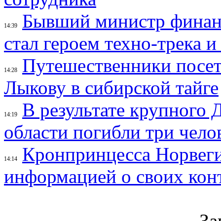
Бывший министр финан
14:39
стал героем техно-трека 
Путешественники посе
14:28
Лыкову в сибирской тайге
В результате крупного 
14:19
области погибли три чело
Кронпринцесса Норвег
14:14
информацией о своих кон
За