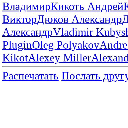
Владимир
Кикоть Андрей
Виктор
Дюков Александр
Д
Александр
Vladimir Kubys
Plugin
Oleg Polyakov
Andre
Kikot
Alexey Miller
Alexan
Распечатать
Послать друг