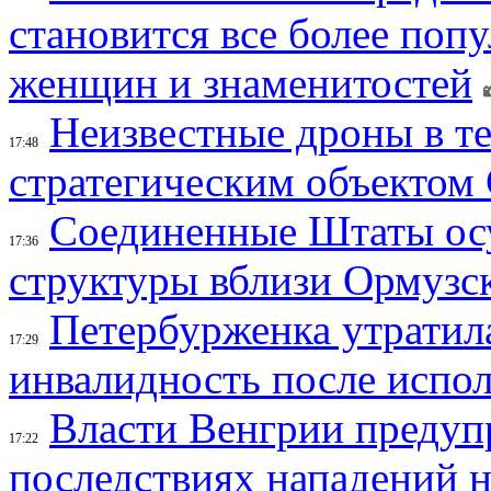
становится все более поп
женщин и знаменитостей
Неизвестные дроны в те
17:48
стратегическим объектом
Соединенные Штаты осу
17:36
структуры вблизи Ормузс
Петербурженка утратила
17:29
инвалидность после испол
Власти Венгрии предуп
17:22
последствиях нападений 