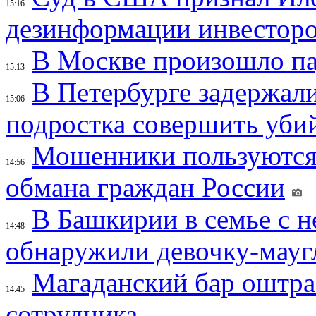
15:16
дезинформации инвесторо
В Москве произошло па
15:13
В Петербурге задержал
15:06
подростка совершить убий
Мошенники пользуются
14:56
обмана граждан России
В Башкирии в семье с 
14:48
обнаружили девочку-мауг
Магаданский бар оштраф
14:45
сотрудника