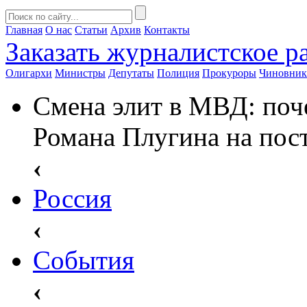
Главная
О нас
Статьи
Архив
Контакты
Заказать
журналистское ра
Олигархи
Министры
Депутаты
Полиция
Прокуроры
Чиновни
Смена элит в МВД: поч
Романа Плугина на пос
‹
Россия
‹
События
‹