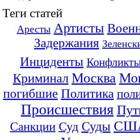
Теги статей
Артисты
Воен
Аресты
Задержания
Зеленск
Инциденты
Конфликт
Москва
Мо
Криминал
погибшие
Политика
пол
Происшествия
Пут
СШ
Суды
Санкции
Суд