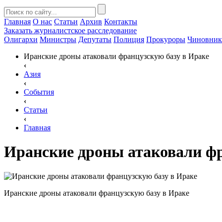
Главная
О нас
Статьи
Архив
Контакты
Заказать
журналистское расследование
Олигархи
Министры
Депутаты
Полиция
Прокуроры
Чиновни
Иранские дроны атаковали французскую базу в Ираке
‹
Азия
‹
События
‹
Статьи
‹
Главная
Иранские дроны атаковали фр
Иранские дроны атаковали французскую базу в Ираке