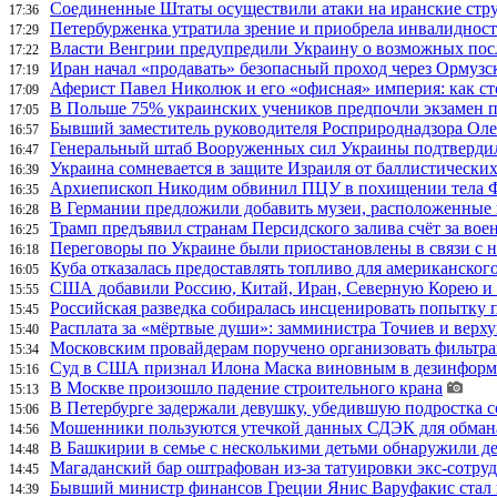
Соединенные Штаты осуществили атаки на иранские стр
17:36
Петербурженка утратила зрение и приобрела инвалидност
17:29
Власти Венгрии предупредили Украину о возможных пос
17:22
Иран начал «продавать» безопасный проход через Ормузс
17:19
Аферист Павел Николюк и его «офисная» империя: как с
17:09
В Польше 75% украинских учеников предпочли экзамен п
17:05
Бывший заместитель руководителя Росприроднадзора Олег
16:57
Генеральный штаб Вооруженных сил Украины подтвердил
16:47
Украина сомневается в защите Израиля от баллистических
16:39
Архиепископ Никодим обвинил ПЦУ в похищении тела Фи
16:35
В Германии предложили добавить музеи, расположенные
16:28
Трамп предъявил странам Персидского залива счёт за во
16:25
Переговоры по Украине были приостановлены в связи с 
16:18
Куба отказалась предоставлять топливо для американског
16:05
США добавили Россию, Китай, Иран, Северную Корею и П
15:55
Российская разведка собиралась инсценировать попытку 
15:45
Расплата за «мёртвые души»: замминистра Точиев и вер
15:40
Московским провайдерам поручено организовать фильтра
15:34
Суд в США признал Илона Маска виновным в дезинформа
15:16
В Москве произошло падение строительного крана
15:13
В Петербурге задержали девушку, убедившую подростка с
15:06
Мошенники пользуются утечкой данных СДЭК для обман
14:56
В Башкирии в семье с несколькими детьми обнаружили д
14:48
Магаданский бар оштрафован из-за татуировки экс-сотру
14:45
Бывший министр финансов Греции Янис Варуфакис стал г
14:39