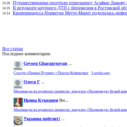
Путешественники посетили отшельницу Агафью Лыкову в
14:28
В результате крупного ДТП с бензовозом в Ростовской об
14:19
Кронпринцесса Норвегии Метте-Марит поделилась инфор
14:14
Все статьи
Последние комментарии
Gevorg Gharagyozyan
...
Соседи «Повара Путина» • Портал Компромат
·
3 weeks ago
Олеся Г
...
Миллиарды на ядовитых примесях: владелец «Промомеда» Белый выво
Ирина Кукконен
Ви...
Миллиарды на ядовитых примесях: владелец «Промомеда» Белый выво
Украина победит!
...