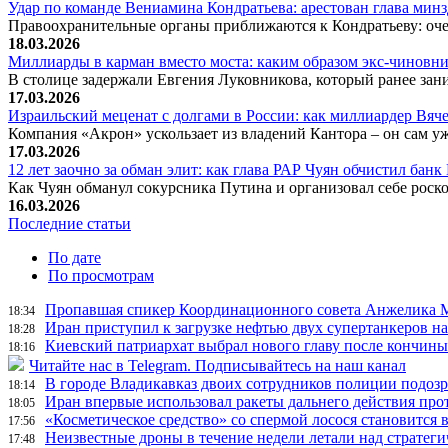
Удар по команде Вениамина Кондратьева: арестован глава ми
Правоохранительные органы приближаются к Кондратьеву: оче
18.03.2026
Миллиарды в карман вместо моста: каким образом экс-чиновни
В столице задержали Евгения Луковникова, который ранее зани
17.03.2026
Израильский меценат с долгами в России: как миллиардер Вя
Компания «Акрон» ускользает из владений Кантора – он сам у
17.03.2026
12 лет заочно за обман элит: как глава РАР Чуян обчистил бан
Как Чуян обманул сокурсника Путина и организовал себе рос
16.03.2026
Последние статьи
По дате
По просмотрам
Пропавшая спикер Координационного совета Анжелика Ме
18:34
Иран приступил к загрузке нефтью двух супертанкеров на
18:28
Киевский патриархат выбрал нового главу после кончин
18:16
Читайте нас в Telegram. Подписывайтесь на наш канал
В городе Владикавказ двоих сотрудников полиции подоз
18:14
Иран впервые использовал ракеты дальнего действия про
18:05
«Косметическое средство» со спермой лосося становится
17:56
Неизвестные дроны в течение недели летали над страте
17:48