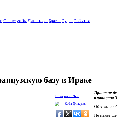
ки
Спецслужбы
Диктаторы
Братва
Судьи
События
анцузскую базу в Ираке
Иранские бе
13 марта 2026 г.
аэропорта Э
Коба Джаурия
Об этом соо
Не менее ше