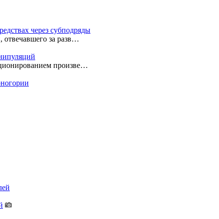
редствах через субподряды
, отвечавшего за разв…
анипуляций
екционированием произве…
ерногории
лей
й