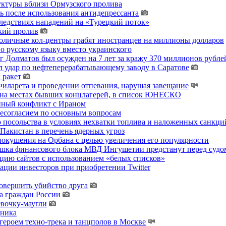
уктуры вблизи Ормузского пролива
ь после использования антидепрессанта
ледствиях нападений на «Турецкий поток»
кий пролив
толичные кол-центры грабят иностранцев на миллионы долларов
о русскому языку вместо украинского
 Долматов был осужден на 7 лет за кражу 370 миллионов рублей
 удар по нефтеперерабатывающему заводу в Саратове
 ракет
ларета и проведении отпевания, нарушая завещание
 на местах бывших концлагерей, в список ЮНЕСКО
енный конфликт с Ираном
несогласием по основным вопросам
о посольства в условиях нехватки топлива и наложенных санкци
акистан в перечень ядерных угроз
покушения на Орбана с целью увеличения его популярности
хушка финансового блока МВД Ингушетии предстанут перед судо
цию сайтов с использованием «белых списков»
ции инвесторов при приобретении Twitter
овершить убийство друга
а граждан России
евочку-маугли
дника
ероем техно-трека и танцполов в Москве