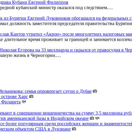
нздрава Кубани Евгений Филиппов
редной кубанский министр оказался под следствием.…
к из Бурятии Евгений Луковников обогащался на федеральных с
мал должность заместителя председателя правительства Бурятии
чеслав Кантор утратил «Акрон» после многолетних налоговых м
же длительное время проживает за границей и занимается колл
к Николая Егорова на 33 миллиарда и скрылся от правосудия в Ч
кошную жизнь в Черногории.…
льникова: семья опровергает слухи о Дубае
 острове Харг
ы Филарета
ревают в совершении мошенничества на сумму 3,5 миллиона руб
тив американской базы в Индийском океане
 все более популярным среди российских женщин и знаменитосте
гическим объектом США в Луизиане