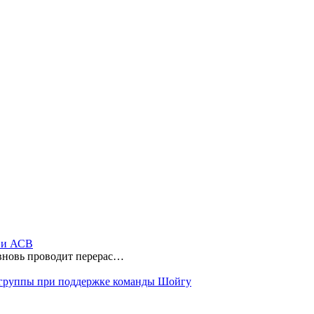
ы и АСВ
 вновь проводит перерас…
 группы при поддержке команды Шойгу