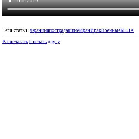
Теги статьи:
Франция
пострадавшие
Иран
Ирак
Военные
БПЛА
Распечатать
Послать другу