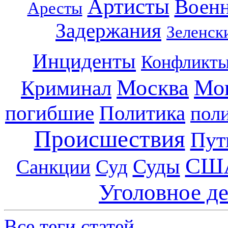
Артисты
Воен
Аресты
Задержания
Зеленск
Инциденты
Конфликт
Москва
Мо
Криминал
погибшие
Политика
пол
Происшествия
Пут
СШ
Суды
Санкции
Суд
Уголовное д
Все теги статей