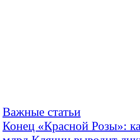
Важные статьи
Конец «Красной Розы»: к
млрд Клячин выводит лик