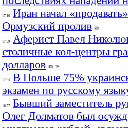
последствиях нападений 
Иран начал «продавать»
17:19
Ормузский пролив
Аферист Павел Николюк
17:09
столичные кол-центры гр
долларов
В Польше 75% украинск
17:05
экзамен по русскому язык
Бывший заместитель ру
16:57
Олег Долматов был осужде