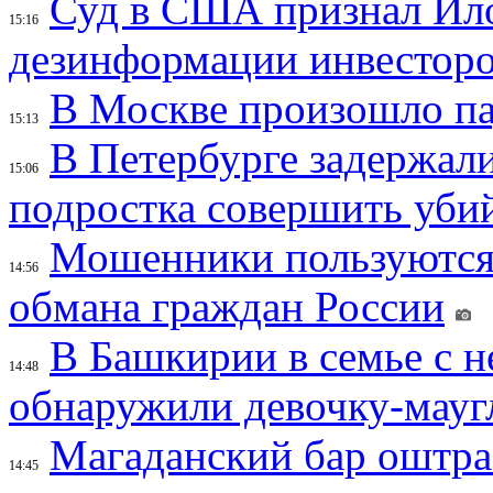
Суд в США признал Ил
15:16
дезинформации инвесторо
В Москве произошло па
15:13
В Петербурге задержал
15:06
подростка совершить убий
Мошенники пользуются
14:56
обмана граждан России
В Башкирии в семье с 
14:48
обнаружили девочку-мауг
Магаданский бар оштраф
14:45