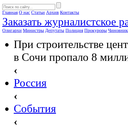
Главная
О нас
Статьи
Архив
Контакты
Заказать
журналистское ра
Олигархи
Министры
Депутаты
Полиция
Прокуроры
Чиновни
При строительстве цен
в Сочи пропало 8 милл
‹
Россия
‹
События
‹