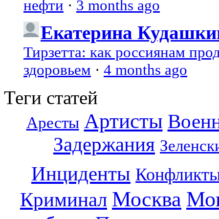
нефти
·
3 months ago
Екатерина Кудашки
Тирзетта: как россиянам про
здоровьем
·
4 months ago
Теги статей
Артисты
Воен
Аресты
Задержания
Зеленск
Инциденты
Конфликт
Москва
Мо
Криминал