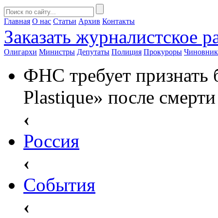
Главная
О нас
Статьи
Архив
Контакты
Заказать
журналистское ра
Олигархи
Министры
Депутаты
Полиция
Прокуроры
Чиновни
ФНС требует признать 
Plastique» после смерт
‹
Россия
‹
События
‹