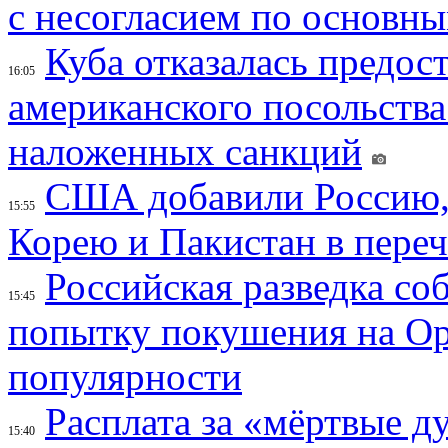
с несогласием по основн
Куба отказалась предос
16:05
американского посольства
наложенных санкций
США добавили Россию,
15:55
Корею и Пакистан в переч
Российская разведка со
15:45
попытку покушения на Ор
популярности
Расплата за «мёртвые д
15:40