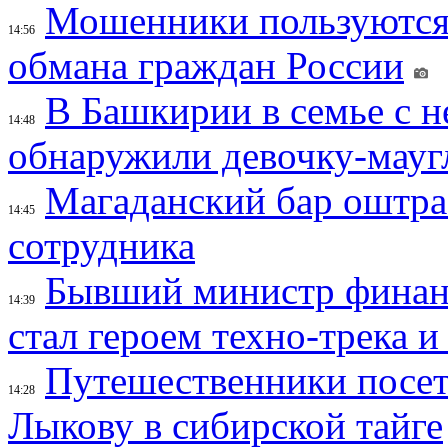
Мошенники пользуются
14:56
обмана граждан России
В Башкирии в семье с 
14:48
обнаружили девочку-мауг
Магаданский бар оштраф
14:45
сотрудника
Бывший министр финан
14:39
стал героем техно-трека 
Путешественники посе
14:28
Лыкову в сибирской тайге