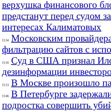
верхушка финансового б
предстанут перед судом з
интересах Калиматовых
Московским провайдера
15:34
фильтрацию сайтов с исп
Суд в США признал Ил
15:16
дезинформации инвесторо
В Москве произошло па
15:13
В Петербурге задержал
15:06
подростка совершить убий