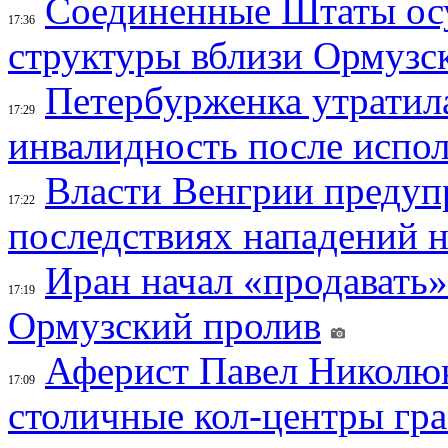
Соединенные Штаты осу
17:36
структуры вблизи Ормузс
Петербурженка утратила
17:29
инвалидность после испол
Власти Венгрии предуп
17:22
последствиях нападений 
Иран начал «продавать»
17:19
Ормузский пролив
Аферист Павел Николюк
17:09
столичные кол-центры гр