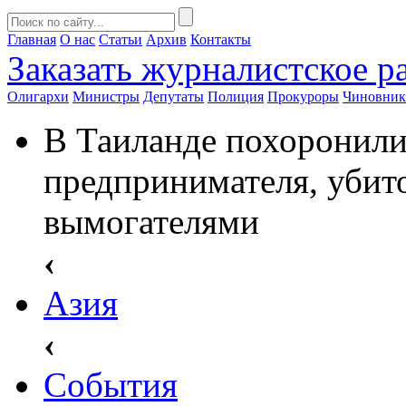
Главная
О нас
Статьи
Архив
Контакты
Заказать
журналистское ра
Олигархи
Министры
Депутаты
Полиция
Прокуроры
Чиновни
В Таиланде похоронили
предпринимателя, убит
вымогателями
‹
Азия
‹
События