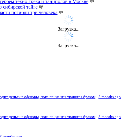
ероем техно-трека и танцполов в Москве
 сибирской тайге
ласти погибли три человека
Загрузка...
Загрузка...
дит деньги в офшоры, пока пациенты травятся браком
·
3 months ago
дит деньги в офшоры, пока пациенты травятся браком
·
3 months ago
3 months ago