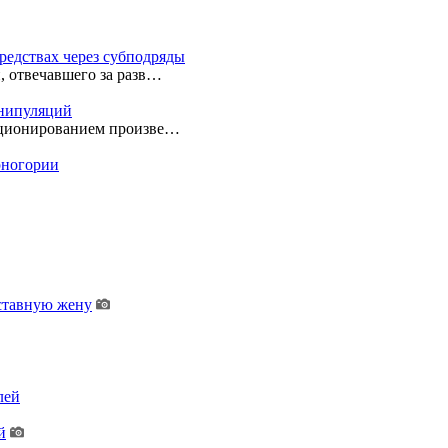
редствах через субподряды
, отвечавшего за разв…
анипуляций
екционированием произве…
ерногории
дставную жену
лей
й