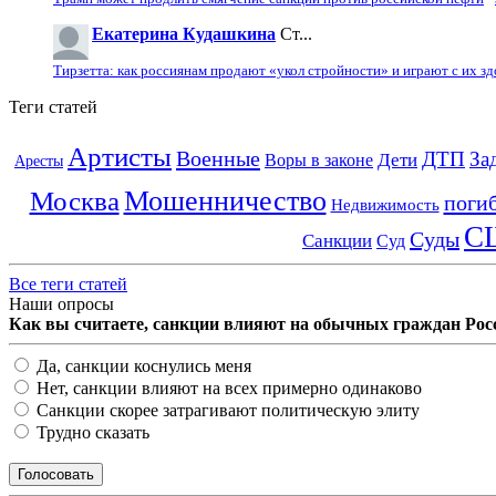
Екатерина Кудашкина
Ст...
Тирзетта: как россиянам продают «укол стройности» и играют с их з
Теги статей
Артисты
Военные
ДТП
За
Дети
Воры в законе
Аресты
Мошенничество
Москва
поги
Недвижимость
С
Суды
Санкции
Суд
Все теги статей
Наши опросы
Как вы считаете, санкции влияют на обычных граждан Рос
Да, санкции коснулись меня
Нет, санкции влияют на всех примерно одинаково
Санкции скорее затрагивают политическую элиту
Трудно сказать