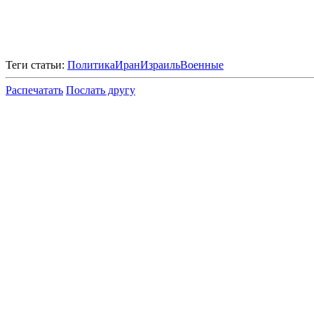
Теги статьи:
Политика
Иран
Израиль
Военные
Распечатать
Послать другу