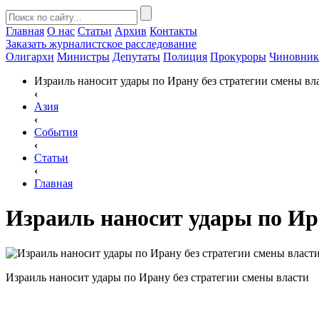
Главная
О нас
Статьи
Архив
Контакты
Заказать
журналистское расследование
Олигархи
Министры
Депутаты
Полиция
Прокуроры
Чиновни
Израиль наносит удары по Ирану без стратегии смены вл
‹
Азия
‹
События
‹
Статьи
‹
Главная
Израиль наносит удары по Ир
Израиль наносит удары по Ирану без стратегии смены власти