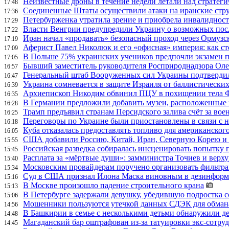
Неизвестные дроны в течение недели летали над страте
17:48
Соединенные Штаты осуществили атаки на иранские стр
17:36
Петербурженка утратила зрение и приобрела инвалидност
17:29
Власти Венгрии предупредили Украину о возможных пос
17:22
Иран начал «продавать» безопасный проход через Ормузс
17:19
Аферист Павел Николюк и его «офисная» империя: как с
17:09
В Польше 75% украинских учеников предпочли экзамен п
17:05
Бывший заместитель руководителя Росприроднадзора Олег
16:57
Генеральный штаб Вооруженных сил Украины подтвердил
16:47
Украина сомневается в защите Израиля от баллистических
16:39
Архиепископ Никодим обвинил ПЦУ в похищении тела Фи
16:35
В Германии предложили добавить музеи, расположенные
16:28
Трамп предъявил странам Персидского залива счёт за во
16:25
Переговоры по Украине были приостановлены в связи с 
16:18
Куба отказалась предоставлять топливо для американског
16:05
США добавили Россию, Китай, Иран, Северную Корею и П
15:55
Российская разведка собиралась инсценировать попытку 
15:45
Расплата за «мёртвые души»: замминистра Точиев и вер
15:40
Московским провайдерам поручено организовать фильтра
15:34
Суд в США признал Илона Маска виновным в дезинформа
15:16
В Москве произошло падение строительного крана
15:13
В Петербурге задержали девушку, убедившую подростка с
15:06
Мошенники пользуются утечкой данных СДЭК для обман
14:56
В Башкирии в семье с несколькими детьми обнаружили д
14:48
Магаданский бар оштрафован из-за татуировки экс-сотру
14:45