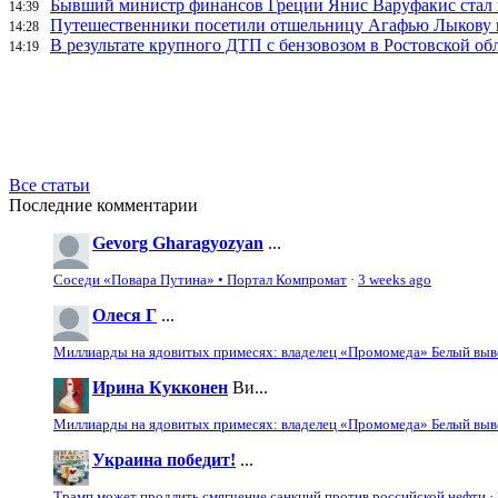
Бывший министр финансов Греции Янис Варуфакис стал г
14:39
Путешественники посетили отшельницу Агафью Лыкову в
14:28
В результате крупного ДТП с бензовозом в Ростовской об
14:19
Все статьи
Последние комментарии
Gevorg Gharagyozyan
...
Соседи «Повара Путина» • Портал Компромат
·
3 weeks ago
Олеся Г
...
Миллиарды на ядовитых примесях: владелец «Промомеда» Белый выво
Ирина Кукконен
Ви...
Миллиарды на ядовитых примесях: владелец «Промомеда» Белый выво
Украина победит!
...
Трамп может продлить смягчение санкций против российской нефти
·