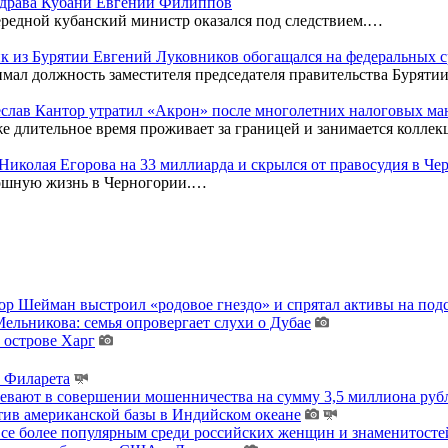
нздрава Кубани Евгений Филиппов
редной кубанский министр оказался под следствием.…
к из Бурятии Евгений Луковников обогащался на федеральных с
мал должность заместителя председателя правительства Бурятии
чеслав Кантор утратил «Акрон» после многолетних налоговых м
же длительное время проживает за границей и занимается колл
к Николая Егорова на 33 миллиарда и скрылся от правосудия в Ч
кошную жизнь в Черногории.…
тор Шейман выстроил «родовое гнездо» и спрятал активы на по
льникова: семья опровергает слухи о Дубае
 острове Харг
ы Филарета
ревают в совершении мошенничества на сумму 3,5 миллиона руб
тив американской базы в Индийском океане
 все более популярным среди российских женщин и знаменитосте