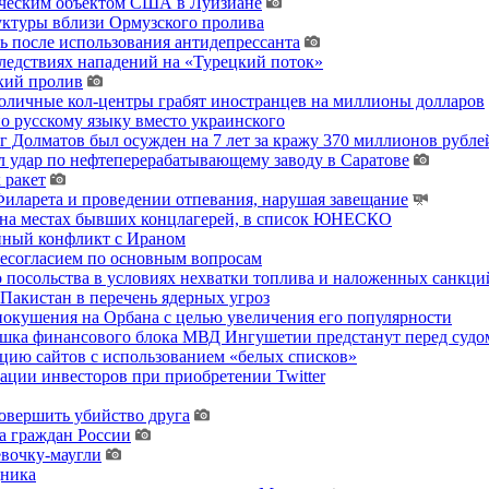
гическим объектом США в Луизиане
уктуры вблизи Ормузского пролива
ь после использования антидепрессанта
ледствиях нападений на «Турецкий поток»
кий пролив
толичные кол-центры грабят иностранцев на миллионы долларов
о русскому языку вместо украинского
 Долматов был осужден на 7 лет за кражу 370 миллионов рублей
 удар по нефтеперерабатывающему заводу в Саратове
 ракет
ларета и проведении отпевания, нарушая завещание
 на местах бывших концлагерей, в список ЮНЕСКО
енный конфликт с Ираном
несогласием по основным вопросам
о посольства в условиях нехватки топлива и наложенных санкци
акистан в перечень ядерных угроз
покушения на Орбана с целью увеличения его популярности
хушка финансового блока МВД Ингушетии предстанут перед судо
цию сайтов с использованием «белых списков»
ции инвесторов при приобретении Twitter
овершить убийство друга
а граждан России
евочку-маугли
дника