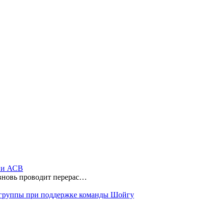
ы и АСВ
 вновь проводит перерас…
 группы при поддержке команды Шойгу