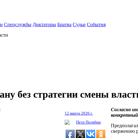
ки
Спецслужбы
Диктаторы
Братва
Судьи
События
асти
ану без стратегии смены власт
Согласно и
12 марта 2026 г.
конкретный 
Петр Погибин
Предполагал
свержению р