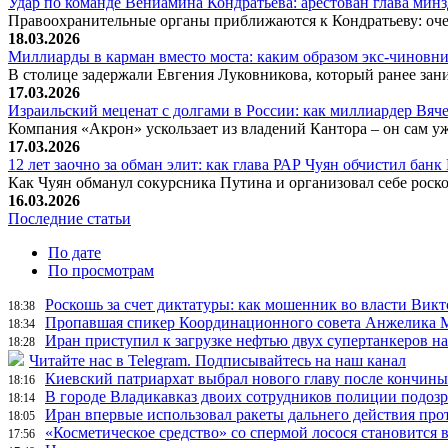
Удар по команде Вениамина Кондратьева: арестован глава ми
Правоохранительные органы приближаются к Кондратьеву: оче
18.03.2026
Миллиарды в карман вместо моста: каким образом экс-чиновни
В столице задержали Евгения Луковникова, который ранее зани
17.03.2026
Израильский меценат с долгами в России: как миллиардер Вя
Компания «Акрон» ускользает из владений Кантора – он сам у
17.03.2026
12 лет заочно за обман элит: как глава РАР Чуян обчистил бан
Как Чуян обманул сокурсника Путина и организовал себе рос
16.03.2026
Последние статьи
По дате
По просмотрам
Роскошь за счет диктатуры: как мошенник во власти Вик
18:38
Пропавшая спикер Координационного совета Анжелика Ме
18:34
Иран приступил к загрузке нефтью двух супертанкеров на
18:28
Читайте нас в Telegram. Подписывайтесь на наш канал
Киевский патриархат выбрал нового главу после кончин
18:16
В городе Владикавказ двоих сотрудников полиции подоз
18:14
Иран впервые использовал ракеты дальнего действия про
18:05
«Косметическое средство» со спермой лосося становится
17:56