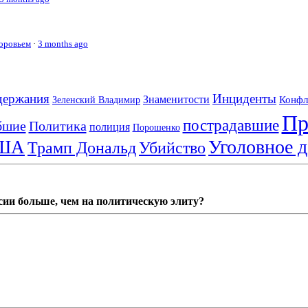
доровьем
·
3 months ago
держания
Инциденты
Знаменитости
Конфл
Зеленский Владимир
Пр
пострадавшие
бшие
Политика
полиция
Порошенко
Уголовное д
ША
Трамп Дональд
Убийство
сии больше, чем на политическую элиту?