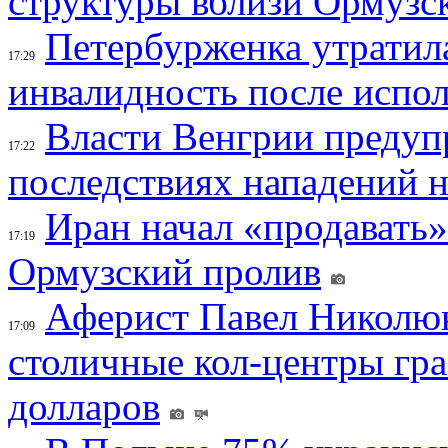
структуры вблизи Ормузс
Петербурженка утратила
17:29
инвалидность после испол
Власти Венгрии предуп
17:22
последствиях нападений 
Иран начал «продавать»
17:19
Ормузский пролив
Аферист Павел Николюк
17:09
столичные кол-центры гр
долларов