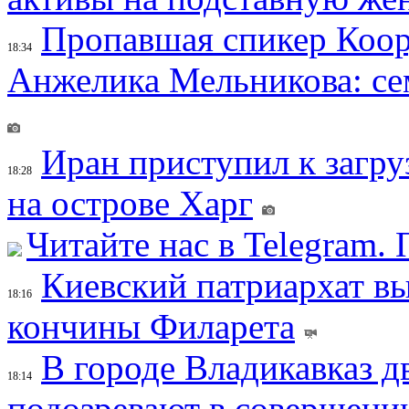
Пропавшая спикер Коор
18:34
Анжелика Мельникова: се
Иран приступил к загру
18:28
на острове Харг
Читайте нас в Telegram.
Киевский патриархат вы
18:16
кончины Филарета
В городе Владикавказ д
18:14
подозревают в совершени