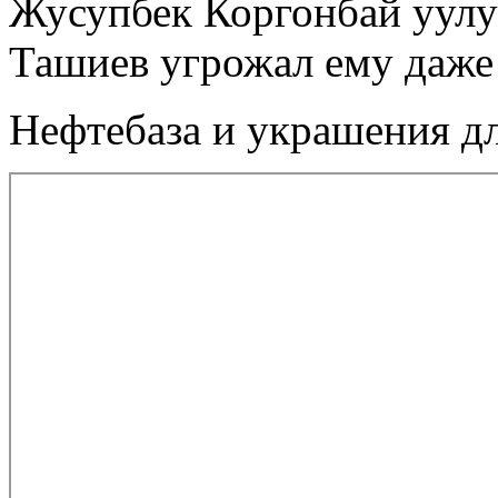
Жусупбек Коргонбай уулу
Ташиев угрожал ему даже
Нефтебаза и украшения дл