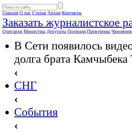
Главная
О нас
Статьи
Архив
Контакты
Заказать
журналистское ра
Олигархи
Министры
Депутаты
Полиция
Прокуроры
Чиновни
В Сети появилось виде
долга брата Камчыбека
‹
СНГ
‹
События
‹