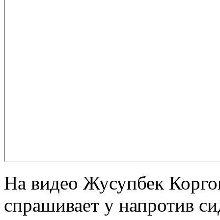
На видео Жусупбек Коргон
спрашивает у напротив си