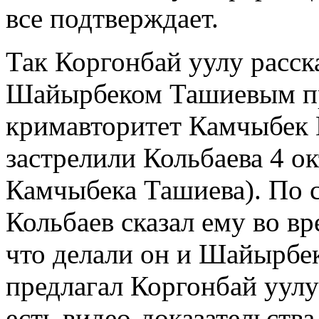
все подтверждает.
Так Коргонбай уулу расска
Шайырбеком Ташиевым пр
кримавторитет Камчыбек 
застрелили Кольбаева 4 ок
Камчыбека Ташиева). По с
Кольбаев сказал ему во вр
что делали он и Шайырбек
предлагал Коргонбай уулу 
есть видео-доказательства