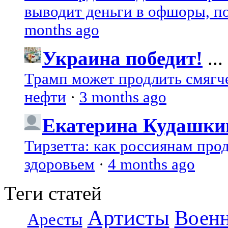
выводит деньги в офшоры, по
months ago
Украина победит!
...
Трамп может продлить смягч
нефти
·
3 months ago
Екатерина Кудашки
Тирзетта: как россиянам про
здоровьем
·
4 months ago
Теги статей
Артисты
Воен
Аресты