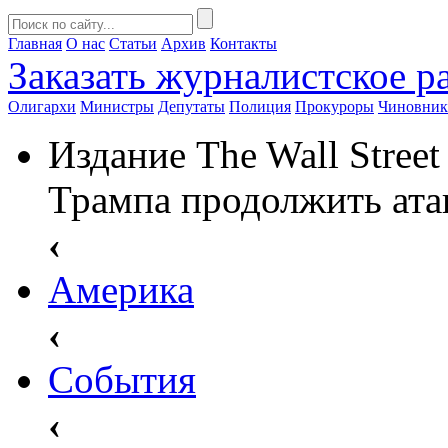
Главная
О нас
Статьи
Архив
Контакты
Заказать
журналистское ра
Олигархи
Министры
Депутаты
Полиция
Прокуроры
Чиновни
Издание The Wall Street
Трампа продолжить ата
‹
Америка
‹
События
‹