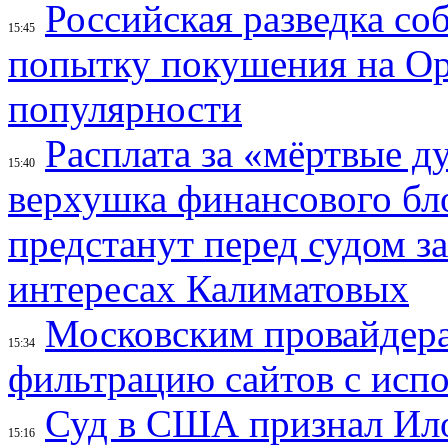
Российская разведка со
15:45
попытку покушения на Ор
популярности
Расплата за «мёртвые д
15:40
верхушка финансового б
предстанут перед судом з
интересах Калиматовых
Московским провайдера
15:34
фильтрацию сайтов с исп
Суд в США признал Ил
15:16