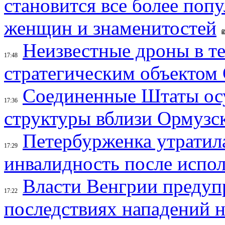
становится все более поп
женщин и знаменитостей
Неизвестные дроны в те
17:48
стратегическим объектом
Соединенные Штаты осу
17:36
структуры вблизи Ормузс
Петербурженка утратила
17:29
инвалидность после испол
Власти Венгрии предуп
17:22
последствиях нападений 