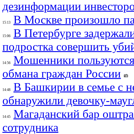
дезинформации инвесторо
В Москве произошло па
15:13
В Петербурге задержал
15:06
подростка совершить убий
Мошенники пользуются
14:56
обмана граждан России
В Башкирии в семье с 
14:48
обнаружили девочку-мауг
Магаданский бар оштраф
14:45
сотрудника