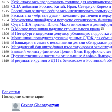
Куба отказалась предоставлять топливо для американског
16:05
США добавили Россию, Китай, Иран, Северную Корею и П
15:55
Российская разведка собиралась инсценировать попытку 
15:45
Расплата за «мёртвые души»: замминистра Точиев и вер
15:40
Московским провайдерам поручено организовать фильтра
15:34
Суд в США признал Илона Маска виновным в дезинформа
15:16
В Москве произошло падение строительного крана
15:13
В Петербурге задержали девушку, убедившую подростка с
15:06
Мошенники пользуются утечкой данных СДЭК для обман
14:56
В Башкирии в семье с несколькими детьми обнаружили д
14:48
Магаданский бар оштрафован из-за татуировки экс-сотру
14:45
Бывший министр финансов Греции Янис Варуфакис стал г
14:39
Путешественники посетили отшельницу Агафью Лыкову в
14:28
В результате крупного ДТП с бензовозом в Ростовской об
14:19
Все статьи
Последние комментарии
Gevorg Gharagyozyan
...