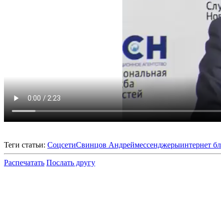
Теги статьи:
Соцсети
Свинцов Андрей
мессенджеры
интернет б
Распечатать
Послать другу