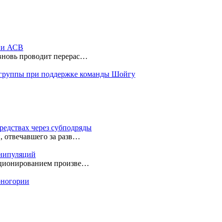
ы и АСВ
 вновь проводит перерас…
 группы при поддержке команды Шойгу
редствах через субподряды
, отвечавшего за разв…
анипуляций
екционированием произве…
ерногории