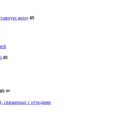
дставную жену
лей
й
, связанных с отходами