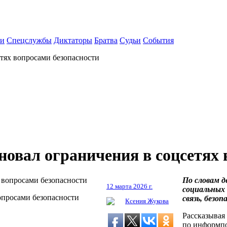
ки
Спецслужбы
Диктаторы
Братва
Судьи
События
тях вопросами безопасности
новал ограничения в соцсетях 
По словам 
12 марта 2026 г.
социальных 
опросами безопасности
связь, безо
Ксения Жукова
Рассказывая
по информпо