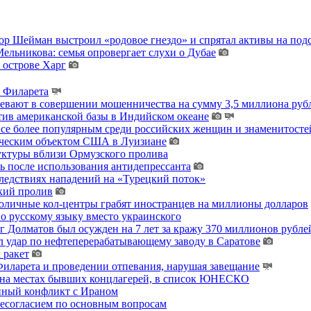
тор Шейман выстроил «родовое гнездо» и спрятал активы на по
льникова: семья опровергает слухи о Дубае
 острове Харг
ы Филарета
ревают в совершении мошенничества на сумму 3,5 миллиона руб
тив американской базы в Индийском океане
 все более популярным среди российских женщин и знаменитосте
гическим объектом США в Луизиане
уктуры вблизи Ормузского пролива
ь после использования антидепрессанта
ледствиях нападений на «Турецкий поток»
кий пролив
толичные кол-центры грабят иностранцев на миллионы долларов
о русскому языку вместо украинского
 Долматов был осужден на 7 лет за кражу 370 миллионов рублей
 удар по нефтеперерабатывающему заводу в Саратове
 ракет
ларета и проведении отпевания, нарушая завещание
 на местах бывших концлагерей, в список ЮНЕСКО
енный конфликт с Ираном
несогласием по основным вопросам