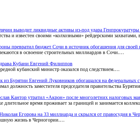
Клячин выводит ликвидные активы из-под удара Генпрокуратур
тства и известен своими «колхозными» рейдерскими захватами,
оны превратил бюджет Сочи в источник обогащения для своей
лекаются в освоение строительных миллиардов в Сочи.…
нздрава Кубани Евгений Филиппов
редной кубанский министр оказался под следствием.…
к из Бурятии Евгений Луковников обогащался на федеральных с
мал должность заместителя председателя правительства Бурятии
чеслав Кантор утратил «Акрон» после многолетних налоговых м
же длительное время проживает за границей и занимается колл
к Николая Егорова на 33 миллиарда и скрылся от правосудия в Ч
кошную жизнь в Черногории.…