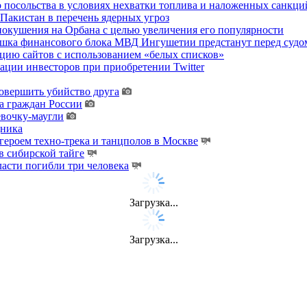
о посольства в условиях нехватки топлива и наложенных санкци
акистан в перечень ядерных угроз
покушения на Орбана с целью увеличения его популярности
хушка финансового блока МВД Ингушетии предстанут перед судо
цию сайтов с использованием «белых списков»
ции инвесторов при приобретении Twitter
овершить убийство друга
а граждан России
евочку-маугли
дника
ероем техно-трека и танцполов в Москве
 сибирской тайге
ласти погибли три человека
Загрузка...
Загрузка...