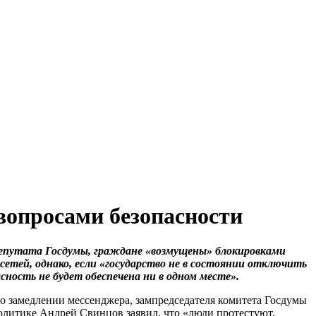
вопросами безопасности
депутата Госдумы, граждане «возмущены» блокировками
сетей, однако, если «государство не в состоянии отключить
пасность не будет обеспечена ни в одном месте».
 о замедлении мессенджера, зампредседателя комитета Госдумы
литике Андрей Свинцов заявил, что «люди протестуют,