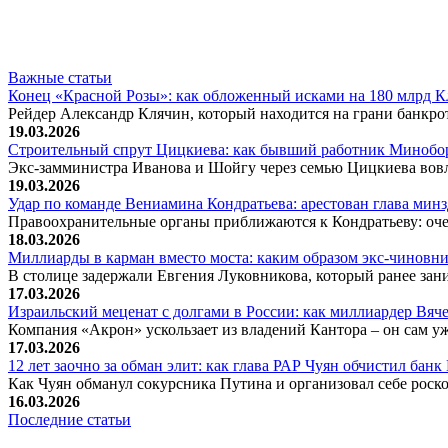
Важные статьи
Конец «Красной Розы»: как обложенный исками на 180 млрд 
Рейдер Александр Клячин, который находится на грани банкро
19.03.2026
Строительный спрут Цицкиева: как бывший работник Минобор
Экс-замминистра Иванова и Шойгу через семью Цицкиева вов
19.03.2026
Удар по команде Вениамина Кондратьева: арестован глава ми
Правоохранительные органы приближаются к Кондратьеву: оче
18.03.2026
Миллиарды в карман вместо моста: каким образом экс-чиновни
В столице задержали Евгения Луковникова, который ранее зани
17.03.2026
Израильский меценат с долгами в России: как миллиардер Вя
Компания «Акрон» ускользает из владений Кантора – он сам у
17.03.2026
12 лет заочно за обман элит: как глава РАР Чуян обчистил бан
Как Чуян обманул сокурсника Путина и организовал себе рос
16.03.2026
Последние статьи