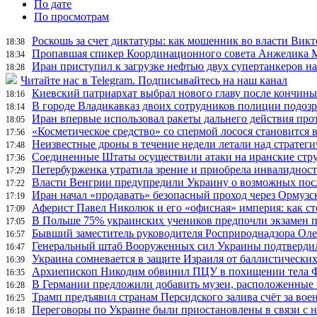
По дате
По просмотрам
Роскошь за счет диктатуры: как мошенник во власти Вик
18:38
Пропавшая спикер Координационного совета Анжелика Ме
18:34
Иран приступил к загрузке нефтью двух супертанкеров на
18:28
Читайте нас в Telegram. Подписывайтесь на наш канал
Киевский патриархат выбрал нового главу после кончин
18:16
В городе Владикавказ двоих сотрудников полиции подоз
18:14
Иран впервые использовал ракеты дальнего действия про
18:05
«Косметическое средство» со спермой лосося становится
17:56
Неизвестные дроны в течение недели летали над страте
17:48
Соединенные Штаты осуществили атаки на иранские стр
17:36
Петербурженка утратила зрение и приобрела инвалидност
17:29
Власти Венгрии предупредили Украину о возможных пос
17:22
Иран начал «продавать» безопасный проход через Ормузс
17:19
Аферист Павел Николюк и его «офисная» империя: как с
17:09
В Польше 75% украинских учеников предпочли экзамен п
17:05
Бывший заместитель руководителя Росприроднадзора Олег
16:57
Генеральный штаб Вооруженных сил Украины подтвердил
16:47
Украина сомневается в защите Израиля от баллистических
16:39
Архиепископ Никодим обвинил ПЦУ в похищении тела Фи
16:35
В Германии предложили добавить музеи, расположенные
16:28
Трамп предъявил странам Персидского залива счёт за во
16:25
Переговоры по Украине были приостановлены в связи с 
16:18