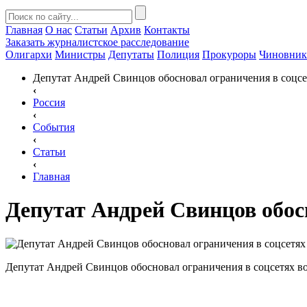
Главная
О нас
Статьи
Архив
Контакты
Заказать
журналистское расследование
Олигархи
Министры
Депутаты
Полиция
Прокуроры
Чиновни
Депутат Андрей Свинцов обосновал ограничения в соцсе
‹
Россия
‹
События
‹
Статьи
‹
Главная
Депутат Андрей Свинцов обос
Депутат Андрей Свинцов обосновал ограничения в соцсетях в