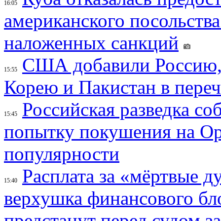
16:05
американского посольства
наложенных санкций
США добавили Россию,
15:55
Корею и Пакистан в переч
Российская разведка со
15:45
попытку покушения на Ор
популярности
Расплата за «мёртвые д
15:40
верхушка финансового б
предстанут перед судом з