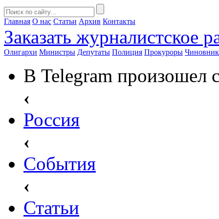
Главная
О нас
Статьи
Архив
Контакты
Заказать
журналистское ра
Олигархи
Министры
Депутаты
Полиция
Прокуроры
Чиновни
В Telegram произошел 
‹
Россия
‹
События
‹
Статьи