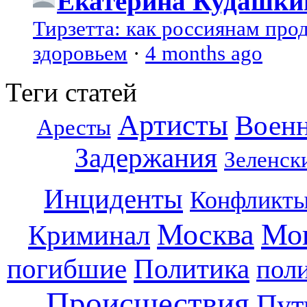
Екатерина Кудашки
Тирзетта: как россиянам про
здоровьем
·
4 months ago
Теги статей
Артисты
Воен
Аресты
Задержания
Зеленск
Инциденты
Конфликт
Москва
Мо
Криминал
погибшие
Политика
пол
Происшествия
Пут