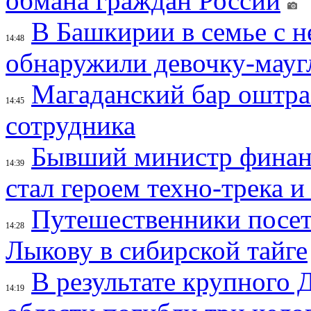
обмана граждан России
В Башкирии в семье с 
14:48
обнаружили девочку-мауг
Магаданский бар оштраф
14:45
сотрудника
Бывший министр финан
14:39
стал героем техно-трека 
Путешественники посе
14:28
Лыкову в сибирской тайге
В результате крупного 
14:19