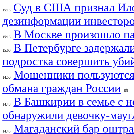
Суд в США признал Ил
15:16
дезинформации инвесторо
В Москве произошло па
15:13
В Петербурге задержал
15:06
подростка совершить убий
Мошенники пользуются
14:56
обмана граждан России
В Башкирии в семье с 
14:48
обнаружили девочку-мауг
Магаданский бар оштраф
14:45