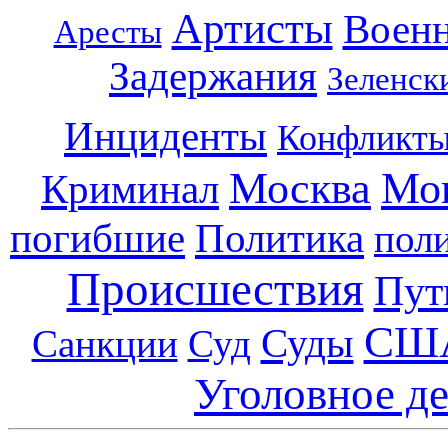
Артисты
Воен
Аресты
Задержания
Зеленск
Инциденты
Конфликт
Москва
Мо
Криминал
погибшие
Политика
пол
Происшествия
Пут
СШ
Суды
Санкции
Суд
Уголовное д