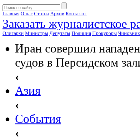
Главная
О нас
Статьи
Архив
Контакты
Заказать
журналистское ра
Олигархи
Министры
Депутаты
Полиция
Прокуроры
Чиновни
Иран совершил нападен
судов в Персидском зал
‹
Азия
‹
События
‹