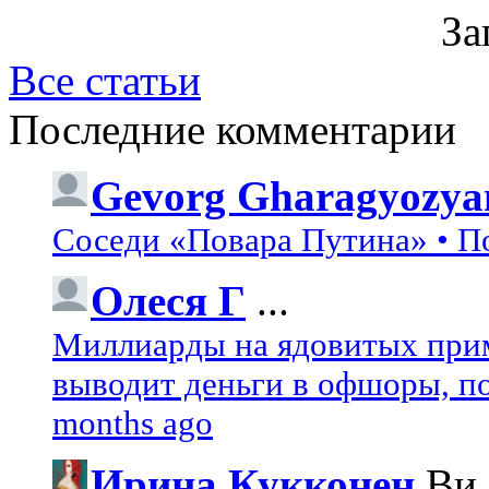
За
Все статьи
Последние комментарии
Gevorg Gharagyozya
Соседи «Повара Путина» • П
Олеся Г
...
Миллиарды на ядовитых при
выводит деньги в офшоры, по
months ago
Ирина Кукконен
Ви.