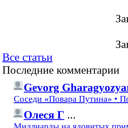
За
За
Все статьи
Последние комментарии
Gevorg Gharagyozya
Соседи «Повара Путина» • П
Олеся Г
...
Миллиарды на ядовитых при