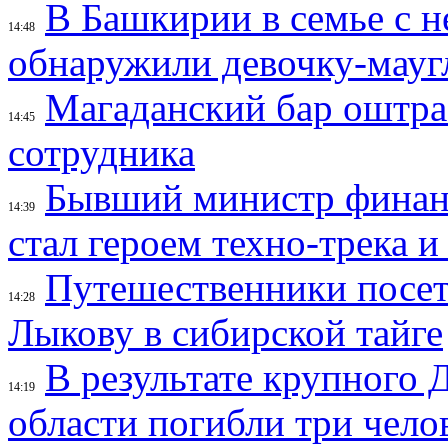
В Башкирии в семье с 
14:48
обнаружили девочку-мауг
Магаданский бар оштраф
14:45
сотрудника
Бывший министр финан
14:39
стал героем техно-трека 
Путешественники посе
14:28
Лыкову в сибирской тайге
В результате крупного 
14:19
области погибли три чело