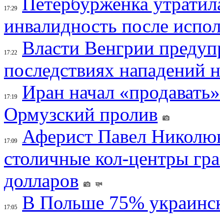
Петербурженка утратила
17:29
инвалидность после испол
Власти Венгрии предуп
17:22
последствиях нападений 
Иран начал «продавать»
17:19
Ормузский пролив
Аферист Павел Николюк
17:09
столичные кол-центры гр
долларов
В Польше 75% украинск
17:05