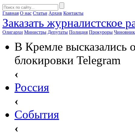
Главная
О нас
Статьи
Архив
Контакты
Заказать
журналистское ра
Олигархи
Министры
Депутаты
Полиция
Прокуроры
Чиновни
В Кремле высказались 
блокировки Telegram
‹
Россия
‹
События
‹