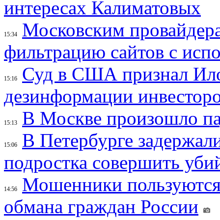
интересах Калиматовых
Московским провайдера
15:34
фильтрацию сайтов с исп
Суд в США признал Ил
15:16
дезинформации инвесторо
В Москве произошло па
15:13
В Петербурге задержал
15:06
подростка совершить убий
Мошенники пользуются
14:56
обмана граждан России