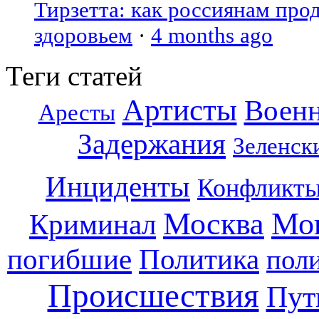
Тирзетта: как россиянам про
здоровьем
·
4 months ago
Теги статей
Артисты
Воен
Аресты
Задержания
Зеленск
Инциденты
Конфликт
Москва
Мо
Криминал
погибшие
Политика
пол
Происшествия
Пут