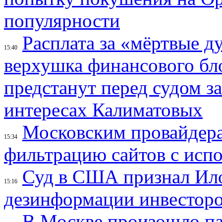
популярности
Расплата за «мёртвые д
15:40
верхушка финансового б
предстанут перед судом з
интересах Калиматовых
Московским провайдера
15:34
фильтрацию сайтов с исп
Суд в США признал Ил
15:16
дезинформации инвесторо
В Москве произошло па