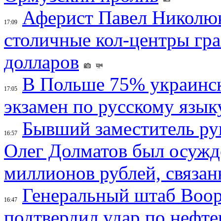
Аферист Павел Николюк
17:09
столичные кол-центры гр
долларов
В Польше 75% украинск
17:05
экзамен по русскому язык
Бывший заместитель ру
16:57
Олег Долматов был осужде
миллионов рублей, связан
Генеральный штаб Воо
16:47
подтвердил удар по нефт