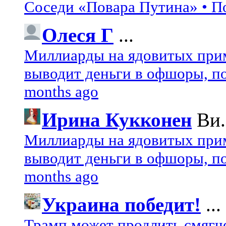
Соседи «Повара Путина» • П
Олеся Г
...
Миллиарды на ядовитых при
выводит деньги в офшоры, по
months ago
Ирина Кукконен
Ви.
Миллиарды на ядовитых при
выводит деньги в офшоры, по
months ago
Украина победит!
...
Трамп может продлить смягч