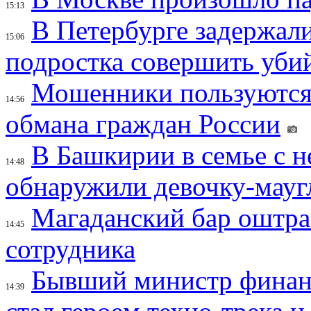
15:13
В Петербурге задержал
15:06
подростка совершить убий
Мошенники пользуются
14:56
обмана граждан России
В Башкирии в семье с 
14:48
обнаружили девочку-мауг
Магаданский бар оштраф
14:45
сотрудника
Бывший министр финан
14:39