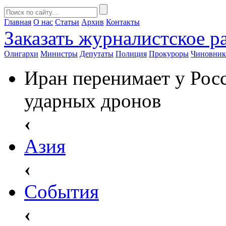
Главная
О нас
Статьи
Архив
Контакты
Заказать
журналистское ра
Олигархи
Министры
Депутаты
Полиция
Прокуроры
Чиновни
Иран перенимает у Рос
ударных дронов
‹
Азия
‹
События
‹