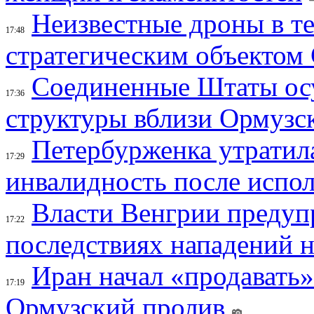
Неизвестные дроны в те
17:48
стратегическим объектом
Соединенные Штаты осу
17:36
структуры вблизи Ормузс
Петербурженка утратила
17:29
инвалидность после испол
Власти Венгрии предуп
17:22
последствиях нападений 
Иран начал «продавать»
17:19
Ормузский пролив