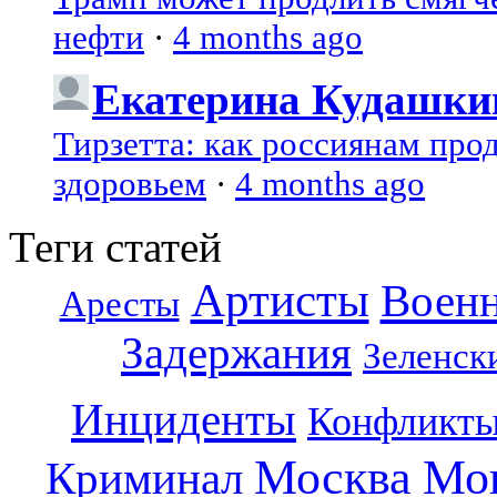
нефти
·
4 months ago
Екатерина Кудашки
Тирзетта: как россиянам про
здоровьем
·
4 months ago
Теги статей
Артисты
Воен
Аресты
Задержания
Зеленск
Инциденты
Конфликт
Москва
Мо
Криминал