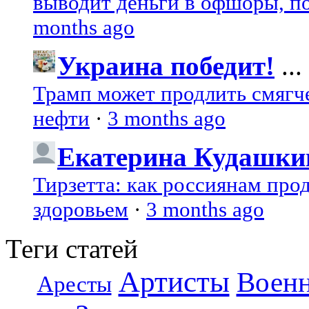
выводит деньги в офшоры, по
months ago
Украина победит!
...
Трамп может продлить смягч
нефти
·
3 months ago
Екатерина Кудашки
Тирзетта: как россиянам про
здоровьем
·
3 months ago
Теги статей
Артисты
Воен
Аресты