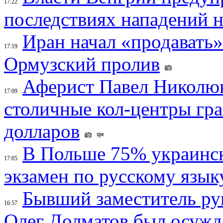
17:22
последствиях нападений 
Иран начал «продавать»
17:19
Ормузский пролив
Аферист Павел Николюк
17:09
столичные кол-центры гр
долларов
В Польше 75% украинск
17:05
экзамен по русскому язык
Бывший заместитель ру
16:57
Олег Долматов был осужде