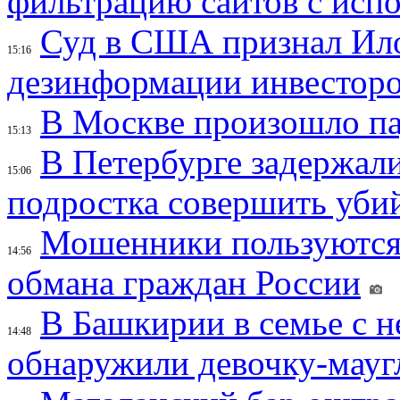
фильтрацию сайтов с исп
Суд в США признал Ил
15:16
дезинформации инвесторо
В Москве произошло па
15:13
В Петербурге задержал
15:06
подростка совершить убий
Мошенники пользуются
14:56
обмана граждан России
В Башкирии в семье с 
14:48
обнаружили девочку-мауг