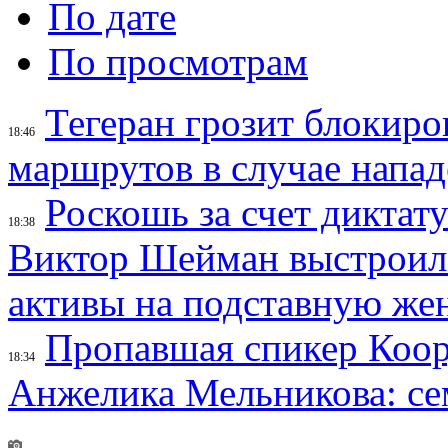
По дате
По просмотрам
Тегеран грозит блокир
18:46
маршрутов в случае напад
Роскошь за счет диктат
18:38
Виктор Шейман выстроил 
активы на подставную же
Пропавшая спикер Коор
18:34
Анжелика Мельникова: се