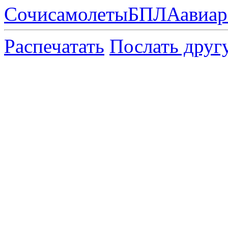
Сочи
самолеты
БПЛА
авиа
Распечатать
Послать друг