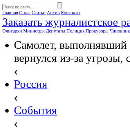
Главная
О нас
Статьи
Архив
Контакты
Заказать
журналистское ра
Олигархи
Министры
Депутаты
Полиция
Прокуроры
Чиновни
Самолет, выполнявший 
вернулся из-за угрозы,
‹
Россия
‹
События
‹