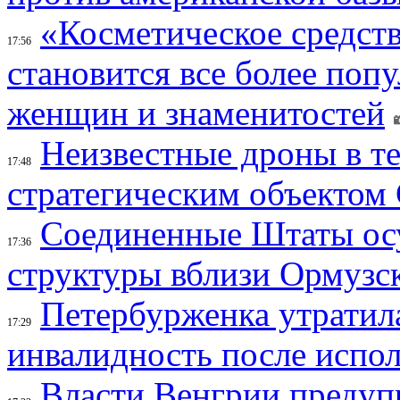
«Косметическое средств
17:56
становится все более поп
женщин и знаменитостей
Неизвестные дроны в те
17:48
стратегическим объектом
Соединенные Штаты осу
17:36
структуры вблизи Ормузс
Петербурженка утратила
17:29
инвалидность после испол
Власти Венгрии предуп