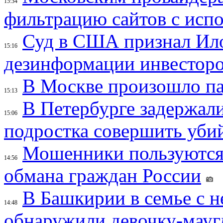
15:34
фильтрацию сайтов с исп
Суд в США признал Ил
15:16
дезинформации инвесторо
В Москве произошло па
15:13
В Петербурге задержал
15:06
подростка совершить убий
Мошенники пользуются
14:56
обмана граждан России
В Башкирии в семье с 
14:48
обнаружили девочку-мауг