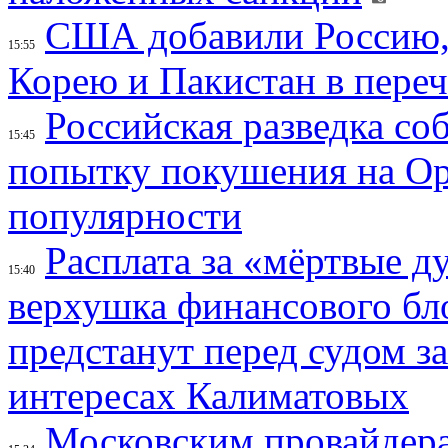
США добавили Россию,
15:55
Корею и Пакистан в переч
Российская разведка со
15:45
попытку покушения на Ор
популярности
Расплата за «мёртвые д
15:40
верхушка финансового б
предстанут перед судом з
интересах Калиматовых
Московским провайдера