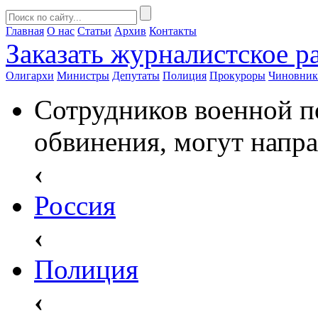
Главная
О нас
Статьи
Архив
Контакты
Заказать
журналистское ра
Олигархи
Министры
Депутаты
Полиция
Прокуроры
Чиновни
Сотрудников военной п
обвинения, могут напр
‹
Россия
‹
Полиция
‹