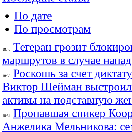
По дате
По просмотрам
Тегеран грозит блокир
18:46
маршрутов в случае напад
Роскошь за счет диктат
18:38
Виктор Шейман выстроил 
активы на подставную же
Пропавшая спикер Коор
18:34
Анжелика Мельникова: се