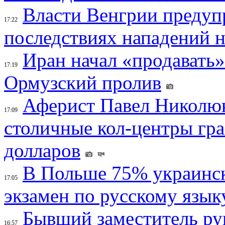
Власти Венгрии предуп
17:22
последствиях нападений 
Иран начал «продавать»
17:19
Ормузский пролив
Аферист Павел Николюк
17:09
столичные кол-центры гр
долларов
В Польше 75% украинск
17:05
экзамен по русскому язык
Бывший заместитель ру
16:57