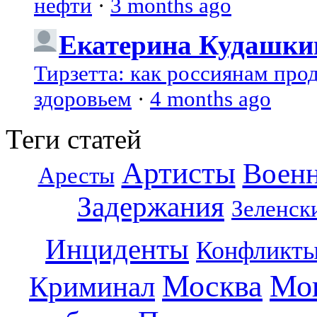
нефти
·
3 months ago
Екатерина Кудашки
Тирзетта: как россиянам про
здоровьем
·
4 months ago
Теги статей
Артисты
Воен
Аресты
Задержания
Зеленск
Инциденты
Конфликт
Москва
Мо
Криминал