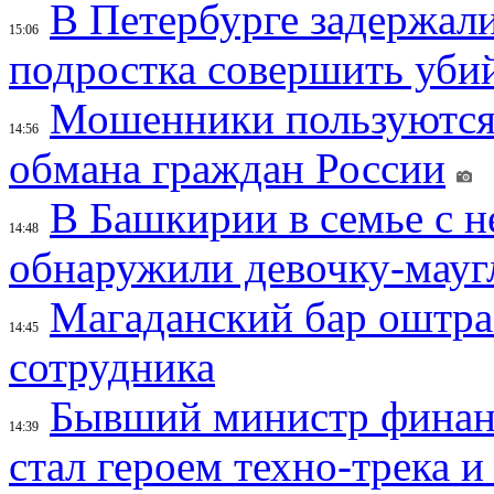
В Петербурге задержал
15:06
подростка совершить убий
Мошенники пользуются
14:56
обмана граждан России
В Башкирии в семье с 
14:48
обнаружили девочку-мауг
Магаданский бар оштраф
14:45
сотрудника
Бывший министр финан
14:39
стал героем техно-трека 