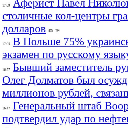
Аферист Павел Николюк
17:09
столичные кол-центры гр
долларов
В Польше 75% украинск
17:05
экзамен по русскому язык
Бывший заместитель ру
16:57
Олег Долматов был осужде
миллионов рублей, связан
Генеральный штаб Воо
16:47
подтвердил удар по нефт