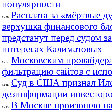
популярности
Расплата за «мёртвые д
15:40
верхушка финансового б
предстанут перед судом з
интересах Калиматовых
Московским провайдера
15:34
фильтрацию сайтов с исп
Суд в США признал Ил
15:16
дезинформации инвесторо
В Москве произошло па
15:13