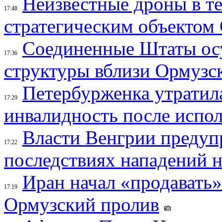
Неизвестные дроны в те
17:48
стратегическим объектом
Соединенные Штаты осу
17:36
структуры вблизи Ормузс
Петербурженка утратила
17:29
инвалидность после испол
Власти Венгрии предуп
17:22
последствиях нападений 
Иран начал «продавать»
17:19
Ормузский пролив