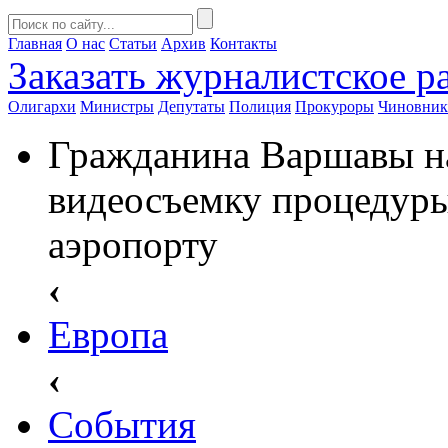
Главная
О нас
Статьи
Архив
Контакты
Заказать
журналистское ра
Олигархи
Министры
Депутаты
Полиция
Прокуроры
Чиновни
Гражданина Варшавы н
видеосъемку процедуры
аэропорту
‹
Европа
‹
События