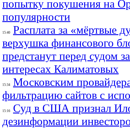
попытку покушения на Ор
популярности
Расплата за «мёртвые д
15:40
верхушка финансового б
предстанут перед судом з
интересах Калиматовых
Московским провайдера
15:34
фильтрацию сайтов с исп
Суд в США признал Ил
15:16
дезинформации инвесторо