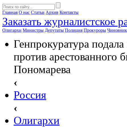
Главная
О нас
Статьи
Архив
Контакты
Заказать
журналистское ра
Олигархи
Министры
Депутаты
Полиция
Прокуроры
Чиновни
Генпрокуратура подала 
против арестованного 
Пономарева
‹
Россия
‹
Олигархи