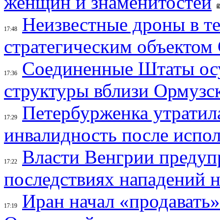
женщин и знаменитостей
Неизвестные дроны в те
17:48
стратегическим объектом
Соединенные Штаты осу
17:36
структуры вблизи Ормузс
Петербурженка утратила
17:29
инвалидность после испол
Власти Венгрии предуп
17:22
последствиях нападений 
Иран начал «продавать»
17:19