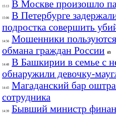
В Москве произошло па
15:13
В Петербурге задержал
15:06
подростка совершить убий
Мошенники пользуются
14:56
обмана граждан России
В Башкирии в семье с 
14:48
обнаружили девочку-мауг
Магаданский бар оштраф
14:45
сотрудника
Бывший министр финан
14:39