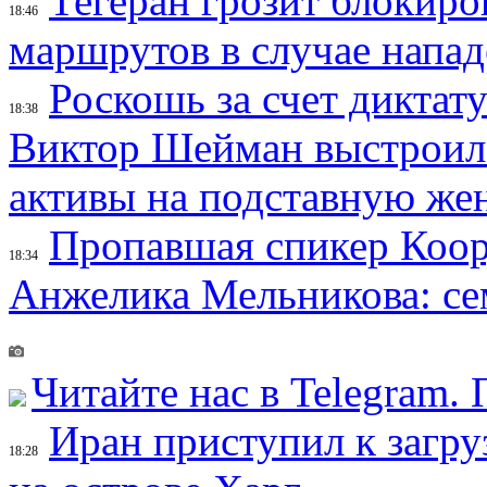
Тегеран грозит блокир
18:46
маршрутов в случае напад
Роскошь за счет диктат
18:38
Виктор Шейман выстроил 
активы на подставную же
Пропавшая спикер Коор
18:34
Анжелика Мельникова: се
Читайте нас в Telegram.
Иран приступил к загру
18:28