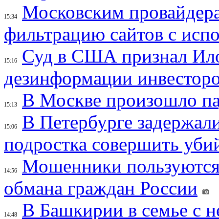
Московским провайдера
15:34
фильтрацию сайтов с исп
Суд в США признал Ил
15:16
дезинформации инвесторо
В Москве произошло па
15:13
В Петербурге задержал
15:06
подростка совершить убий
Мошенники пользуются
14:56
обмана граждан России
В Башкирии в семье с 
14:48