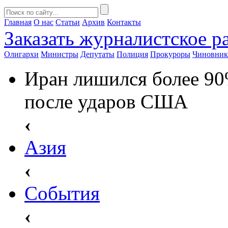
Главная
О нас
Статьи
Архив
Контакты
Заказать
журналистское ра
Олигархи
Министры
Депутаты
Полиция
Прокуроры
Чиновни
Иран лишился более 90
после ударов США
‹
Азия
‹
События
‹