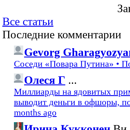
За
Все статьи
Последние комментарии
Gevorg Gharagyozya
Соседи «Повара Путина» • П
Олеся Г
...
Миллиарды на ядовитых при
выводит деньги в офшоры, по
months ago
Ирина Кукконен
Ви.