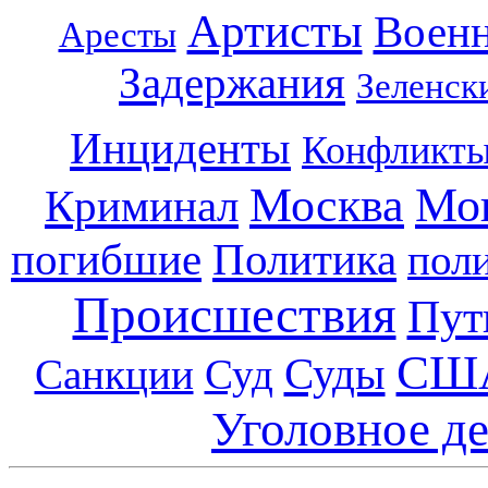
Артисты
Воен
Аресты
Задержания
Зеленск
Инциденты
Конфликт
Москва
Мо
Криминал
погибшие
Политика
пол
Происшествия
Пут
СШ
Суды
Санкции
Суд
Уголовное д