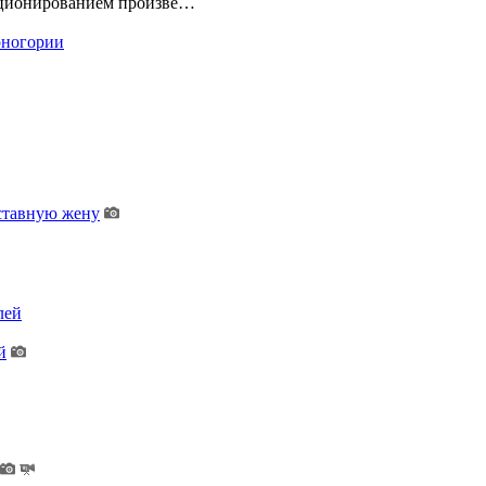
екционированием произве…
ерногории
дставную жену
лей
й