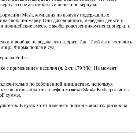
вернула себе автомобиль и деньги не вернула.
формации Mash, компания по выкупу подержанных
ила свою иномарку. Они договорились, передали деньги и
или полицейские вместе с якобы родственником пенсионерки и
лки и вообще не ведала, что творит. Так "Твой авто" остались
 лицо. Фирма пошла в суд.
рнала Forbes.
ке с применением насилия (ч. 2 ст. 179 УК). На момент
сключительно по собственной инициативе, используя
ь её версию событий: телефон хозяйки Skoda Kodiaq остается
ной суммы.
тетов. В вузах хотят изменить подход к анализу рисков на