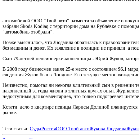
автомобилей ООО "Твой авто" разместила объявление о покупк
забрали Skoda Kodiaq с территории дома на Рублёвке с помощь
"автомобиль отобрали".
Позже выяснилось, что Людмила обратилась к правоохранителям 
без машины и денег. Их заявление в полиции не приняли, а по
Сын 79-летней пенсионерки-мошенницы - Юрий Жуков, который
В 2008 году бизнесмен занял 25-е место с состоянием $6,1 млр
следствия Жуков был в Лондоне. Его текущее местонахождение
Неизвестно, помогал ли некогда влиятельный сын в решении 
накопленный за годы жизни в элитных кругах опыт. Журналиста
недоступным для комментариев, что только подогревает интер
Кстати, дело о квартире певицы Ларисы Долиной планируется в
рынке.
Теги статьи:
Суды
Россия
ООО Твой авто
Жукова Людмила
Жуко