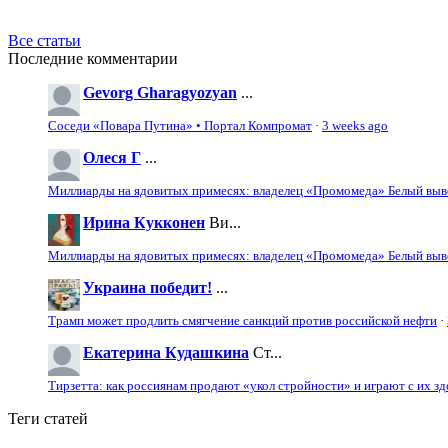
Все статьи
Последние комментарии
Gevorg Gharagyozyan
...
Соседи «Повара Путина» • Портал Компромат
·
3 weeks ago
Олеся Г
...
Миллиарды на ядовитых примесях: владелец «Промомеда» Белый выво
Ирина Кукконен
Ви...
Миллиарды на ядовитых примесях: владелец «Промомеда» Белый выво
Украина победит!
...
Трамп может продлить смягчение санкций против российской нефти
·
Екатерина Кудашкина
Ст...
Тирзетта: как россиянам продают «укол стройности» и играют с их з
Теги статей