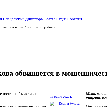
ки
Спецслужбы
Диктаторы
Братва
Судьи
События
стве почти на 2 миллиона рублей
ва обвиняется в мошенничест
Мать миллиа
11 марта 2026 г.
хищении поч
Ксения Жукова
почти на 2 миллиона рублей
Она продала 