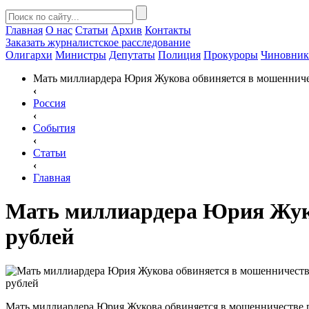
Главная
О нас
Статьи
Архив
Контакты
Заказать
журналистское расследование
Олигархи
Министры
Депутаты
Полиция
Прокуроры
Чиновни
Мать миллиардера Юрия Жукова обвиняется в мошенниче
‹
Россия
‹
События
‹
Статьи
‹
Главная
Мать миллиардера Юрия Жуко
рублей
Мать миллиардера Юрия Жукова обвиняется в мошенничестве 