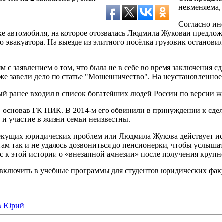
невменяема, 
Согласно ин
е автомобиля, на которое отозвалась Людмила Жуковаи предлож
ю эвакуатора. На выезде из элитного посёлка грузовик останов
с заявлением о том, что была не в себе во время заключения сде
зже завели дело по статье "Мошенничество". На неустановленное
 ранее входил в список богатейших людей России по версии жу
д, основав ГК ПИК. В 2014-м его обвинили в принуждении к сдел
 и участие в жизни семьи неизвестны.
текущих юридических проблем или Людмила Жукова действует и
м так и не удалось дозвониться до пенсионерки, чтобы услышат
ес к этой истории о «внезапной амнезии» после получения круп
ключить в учебные программы для студентов юридических факуль
в Юрий