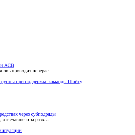
ы и АСВ
 вновь проводит перерас…
 группы при поддержке команды Шойгу
редствах через субподряды
, отвечавшего за разв…
анипуляций