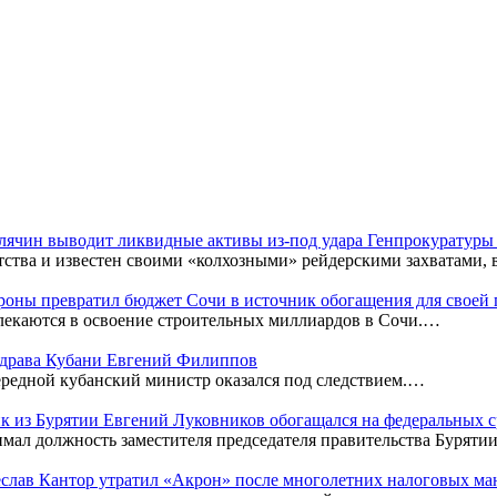
Клячин выводит ликвидные активы из-под удара Генпрокуратур
тства и известен своими «колхозными» рейдерскими захватами,
оны превратил бюджет Сочи в источник обогащения для своей
лекаются в освоение строительных миллиардов в Сочи.…
нздрава Кубани Евгений Филиппов
редной кубанский министр оказался под следствием.…
к из Бурятии Евгений Луковников обогащался на федеральных с
мал должность заместителя председателя правительства Бурятии
чеслав Кантор утратил «Акрон» после многолетних налоговых м