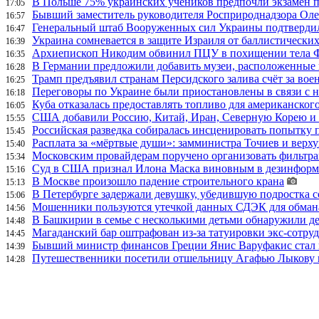
В Польше 75% украинских учеников предпочли экзамен п
17:05
Бывший заместитель руководителя Росприроднадзора Олег
16:57
Генеральный штаб Вооруженных сил Украины подтвердил
16:47
Украина сомневается в защите Израиля от баллистических
16:39
Архиепископ Никодим обвинил ПЦУ в похищении тела Фи
16:35
В Германии предложили добавить музеи, расположенные
16:28
Трамп предъявил странам Персидского залива счёт за во
16:25
Переговоры по Украине были приостановлены в связи с 
16:18
Куба отказалась предоставлять топливо для американског
16:05
США добавили Россию, Китай, Иран, Северную Корею и П
15:55
Российская разведка собиралась инсценировать попытку 
15:45
Расплата за «мёртвые души»: замминистра Точиев и вер
15:40
Московским провайдерам поручено организовать фильтра
15:34
Суд в США признал Илона Маска виновным в дезинформа
15:16
В Москве произошло падение строительного крана
15:13
В Петербурге задержали девушку, убедившую подростка с
15:06
Мошенники пользуются утечкой данных СДЭК для обман
14:56
В Башкирии в семье с несколькими детьми обнаружили д
14:48
Магаданский бар оштрафован из-за татуировки экс-сотру
14:45
Бывший министр финансов Греции Янис Варуфакис стал г
14:39
Путешественники посетили отшельницу Агафью Лыкову в
14:28