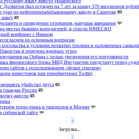
о русскому языку вместо украинского
 Долматов был осужден на 7 лет за кражу 370 миллионов рублей
 удар по нефтеперерабатывающему заводу в Саратове
 ракет
ларета и проведении отпевания, нарушая завещание
 на местах бывших концлагерей, в список ЮНЕСКО
енный конфликт с Ираном
несогласием по основным вопросам
о посольства в условиях нехватки топлива и наложенных санкци
акистан в перечень ядерных угроз
покушения на Орбана с целью увеличения его популярности
хушка финансового блока МВД Ингушетии предстанут перед судо
цию сайтов с использованием «белых списков»
ции инвесторов при приобретении Twitter
овершить убийство друга
а граждан России
евочку-маугли
дника
ероем техно-трека и танцполов в Москве
 сибирской тайге
Загрузка...