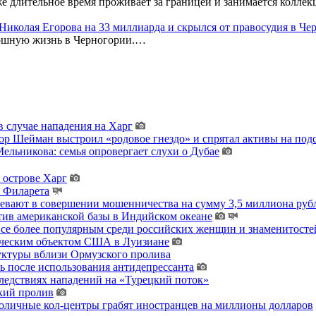
же длительное время проживает за границей и занимается колл
к Николая Егорова на 33 миллиарда и скрылся от правосудия в Ч
кошную жизнь в Черногории.…
 случае нападения на Харг
тор Шейман выстроил «родовое гнездо» и спрятал активы на по
льникова: семья опровергает слухи о Дубае
 острове Харг
ы Филарета
ревают в совершении мошенничества на сумму 3,5 миллиона руб
тив американской базы в Индийском океане
 все более популярным среди российских женщин и знаменитосте
гическим объектом США в Луизиане
уктуры вблизи Ормузского пролива
ь после использования антидепрессанта
ледствиях нападений на «Турецкий поток»
кий пролив
толичные кол-центры грабят иностранцев на миллионы долларов