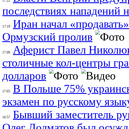
17:22
последствиях нападений 
Иран начал «продавать»
17:19
Ормузский пролив
Аферист Павел Николюк
17:09
столичные кол-центры гр
долларов
В Польше 75% украинск
17:05
экзамен по русскому язык
Бывший заместитель ру
16:57
Олег Долматов был осужде