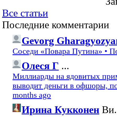
За
Все статьи
Последние комментарии
Gevorg Gharagyozya
Соседи «Повара Путина» • П
Олеся Г
...
Миллиарды на ядовитых при
выводит деньги в офшоры, по
months ago
Ирина Кукконен
Ви.