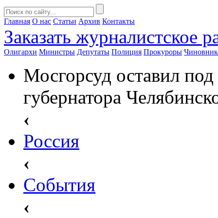
Главная
О нас
Статьи
Архив
Контакты
Заказать
журналистское ра
Олигархи
Министры
Депутаты
Полиция
Прокуроры
Чиновни
Мосгорсуд оставил под 
губернатора Челябинск
‹
Россия
‹
События
‹