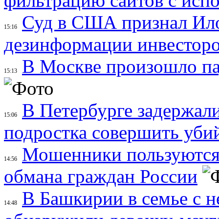
фильтрацию сайтов с исп
Суд в США признал Ил
15:16
дезинформации инвесторо
В Москве произошло па
15:13
В Петербурге задержал
15:06
подростка совершить убий
Мошенники пользуются
14:56
обмана граждан России
В Башкирии в семье с 
14:48