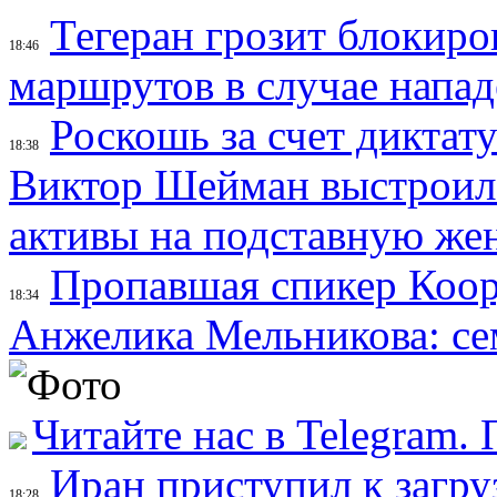
Тегеран грозит блокир
18:46
маршрутов в случае напад
Роскошь за счет диктат
18:38
Виктор Шейман выстроил 
активы на подставную же
Пропавшая спикер Коор
18:34
Анжелика Мельникова: се
Читайте нас в Telegram.
Иран приступил к загру
18:28