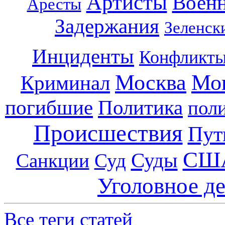
Артисты
Воен
Аресты
Задержания
Зеленск
Инциденты
Конфликт
Москва
Мо
Криминал
погибшие
Политика
пол
Происшествия
Пут
СШ
Суды
Санкции
Суд
Уголовное д
Все теги статей