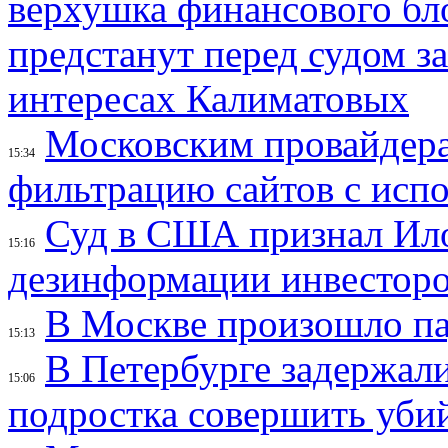
верхушка финансового б
предстанут перед судом з
интересах Калиматовых
Московским провайдера
15:34
фильтрацию сайтов с исп
Суд в США признал Ил
15:16
дезинформации инвесторо
В Москве произошло па
15:13
В Петербурге задержал
15:06
подростка совершить убий