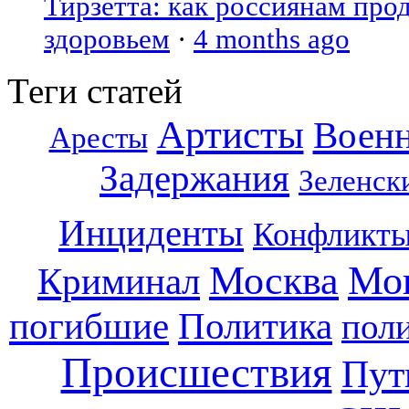
Тирзетта: как россиянам про
здоровьем
·
4 months ago
Теги статей
Артисты
Воен
Аресты
Задержания
Зеленск
Инциденты
Конфликт
Москва
Мо
Криминал
погибшие
Политика
пол
Происшествия
Пут