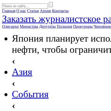
Главная
О нас
Статьи
Архив
Контакты
Заказать
журналистское ра
Олигархи
Министры
Депутаты
Полиция
Прокуроры
Чиновни
Япония планирует испол
нефти, чтобы ограничит
‹
Азия
‹
События
‹