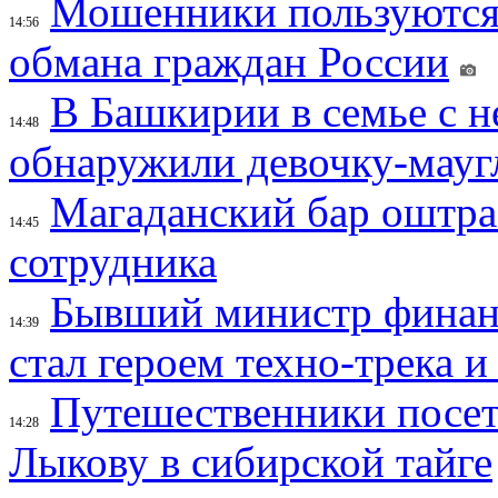
Мошенники пользуются
14:56
обмана граждан России
В Башкирии в семье с 
14:48
обнаружили девочку-мауг
Магаданский бар оштраф
14:45
сотрудника
Бывший министр финан
14:39
стал героем техно-трека 
Путешественники посе
14:28
Лыкову в сибирской тайге