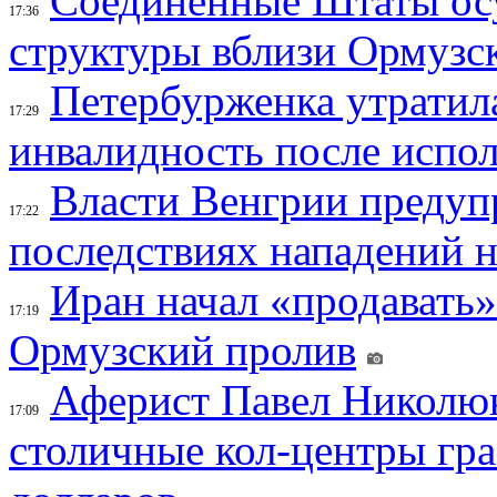
Соединенные Штаты осу
17:36
структуры вблизи Ормузс
Петербурженка утратила
17:29
инвалидность после испол
Власти Венгрии предуп
17:22
последствиях нападений 
Иран начал «продавать»
17:19
Ормузский пролив
Аферист Павел Николюк
17:09
столичные кол-центры гр