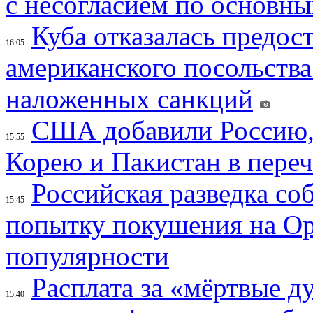
с несогласием по основн
Куба отказалась предос
16:05
американского посольства
наложенных санкций
США добавили Россию,
15:55
Корею и Пакистан в переч
Российская разведка со
15:45
попытку покушения на Ор
популярности
Расплата за «мёртвые д
15:40