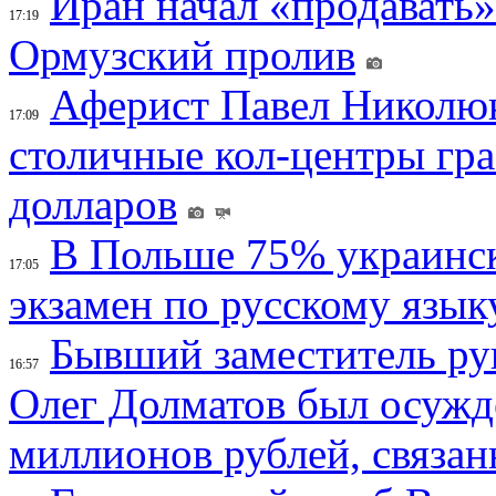
Иран начал «продавать»
17:19
Ормузский пролив
Аферист Павел Николюк
17:09
столичные кол-центры гр
долларов
В Польше 75% украинск
17:05
экзамен по русскому язык
Бывший заместитель ру
16:57
Олег Долматов был осужде
миллионов рублей, связан