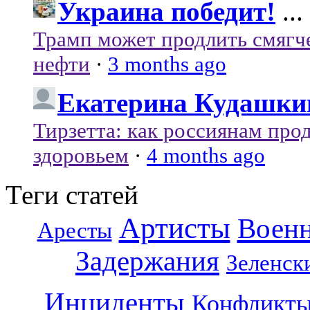
Украина победит!
...
Трамп может продлить смягч
нефти
·
3 months ago
Екатерина Кудашки
Тирзетта: как россиянам про
здоровьем
·
4 months ago
Теги статей
Артисты
Воен
Аресты
Задержания
Зеленск
Инциденты
Конфликт