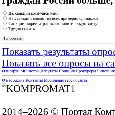
граждан России больше,
Да, санкции коснулись меня
Нет, санкции влияют на всех примерно одинаково
Санкции скорее затрагивают политическую элиту
Трудно сказать
Показать результаты опро
Показать все опросы на с
Олигархи
Министры
Депутаты
Полиция
Прокуроры
Чиновни
О нас
Архив
Контакты
Мобильная версия сайта
2014–2026 © Портал Ком