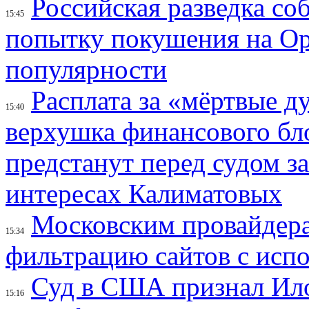
Российская разведка со
15:45
попытку покушения на Ор
популярности
Расплата за «мёртвые д
15:40
верхушка финансового б
предстанут перед судом з
интересах Калиматовых
Московским провайдера
15:34
фильтрацию сайтов с исп
Суд в США признал Ил
15:16