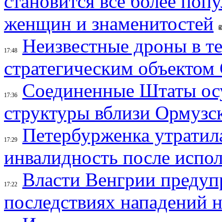
становится все более поп
женщин и знаменитостей
Неизвестные дроны в те
17:48
стратегическим объектом
Соединенные Штаты осу
17:36
структуры вблизи Ормузс
Петербурженка утратила
17:29
инвалидность после испол
Власти Венгрии предуп
17:22
последствиях нападений 