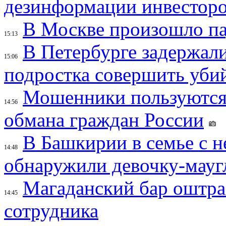
дезинформации инвесторо
В Москве произошло па
15:13
В Петербурге задержал
15:06
подростка совершить убий
Мошенники пользуются
14:56
обмана граждан России
В Башкирии в семье с 
14:48
обнаружили девочку-мауг
Магаданский бар оштраф
14:45
сотрудника