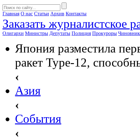
Главная
О нас
Статьи
Архив
Контакты
Заказать
журналистское ра
Олигархи
Министры
Депутаты
Полиция
Прокуроры
Чиновни
Япония разместила пе
ракет Type-12, способн
‹
Азия
‹
События
‹