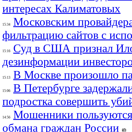
интересах Калиматовых
Московским провайдера
15:34
фильтрацию сайтов с исп
Суд в США признал Ил
15:16
дезинформации инвесторо
В Москве произошло па
15:13
В Петербурге задержал
15:06
подростка совершить убий
Мошенники пользуются
14:56
обмана граждан России