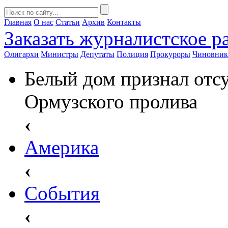
Главная
О нас
Статьи
Архив
Контакты
Заказать
журналистское ра
Олигархи
Министры
Депутаты
Полиция
Прокуроры
Чиновни
Белый дом признал отс
Ормузского пролива
‹
Америка
‹
События
‹