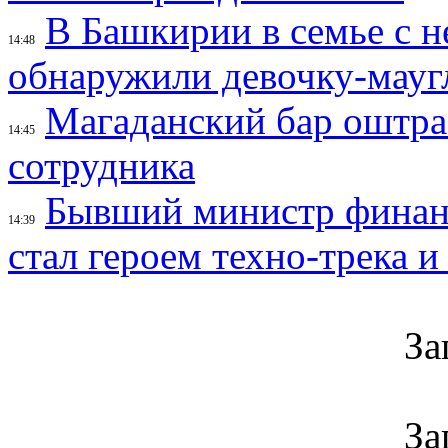
В Башкирии в семье с 
14:48
обнаружили девочку-мауг
Магаданский бар оштраф
14:45
сотрудника
Бывший министр финан
14:39
стал героем техно-трека 
За
За