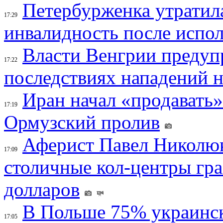
Петербурженка утратила
17:29
инвалидность после испол
Власти Венгрии предуп
17:22
последствиях нападений 
Иран начал «продавать»
17:19
Ормузский пролив
Аферист Павел Николюк
17:09
столичные кол-центры гр
долларов
В Польше 75% украинск
17:05