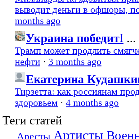
выводит деньги в офшоры, по
months ago
Украина победит!
...
Трамп может продлить смягч
нефти
·
3 months ago
Екатерина Кудашки
Тирзетта: как россиянам про
здоровьем
·
4 months ago
Теги статей
Артисты
Воен
Аресты