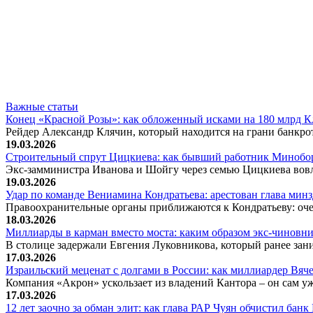
Важные статьи
Конец «Красной Розы»: как обложенный исками на 180 млрд 
Рейдер Александр Клячин, который находится на грани банкро
19.03.2026
Строительный спрут Цицкиева: как бывший работник Минобор
Экс-замминистра Иванова и Шойгу через семью Цицкиева вов
19.03.2026
Удар по команде Вениамина Кондратьева: арестован глава ми
Правоохранительные органы приближаются к Кондратьеву: оче
18.03.2026
Миллиарды в карман вместо моста: каким образом экс-чиновни
В столице задержали Евгения Луковникова, который ранее зани
17.03.2026
Израильский меценат с долгами в России: как миллиардер Вя
Компания «Акрон» ускользает из владений Кантора – он сам у
17.03.2026
12 лет заочно за обман элит: как глава РАР Чуян обчистил бан