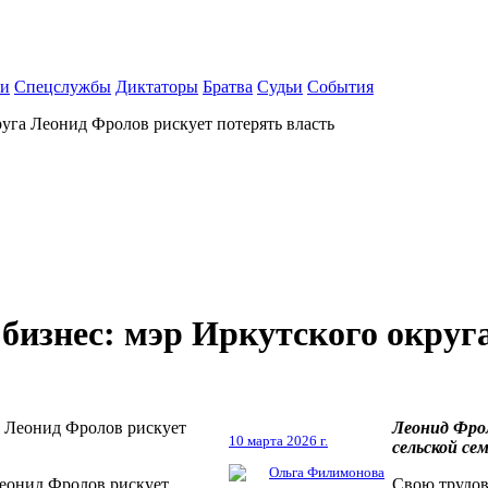
ки
Спецслужбы
Диктаторы
Братва
Судьи
События
уга Леонид Фролов рискует потерять власть
бизнес: мэр Иркутского округ
Леонид Фрол
10 марта 2026 г.
сельской се
Ольга Филимонова
Леонид Фролов рискует
Свою трудов