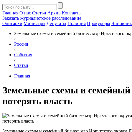
Главная
О нас
Статьи
Архив
Контакты
Заказать
журналистское расследование
Олигархи
Министры
Депутаты
Полиция
Прокуроры
Чиновни
Земельные схемы и семейный бизнес: мэр Иркутского окр
‹
Россия
‹
События
‹
Статьи
‹
Главная
Земельные схемы и семейный 
потерять власть
Земельные схемы и семейный бизнес: мэр Иркутского округа 