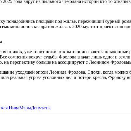
ю 2025 года вдруг из пыльного чемодана истории кто-то откапыв
рску понадобились площади под жилье, переживший бурный ром
емь миллионов квадратов жилья к 2020-му, этот проект стал ид
а.
ественников, уже точит ножи: открыто описываются незаконные
Все сомнения вокруг судьбы Фролова значат лишь одно: и земли 
но, на перспективу больше на ассоциируют с Леонидом Фроловы
авещание уходящей эпохи Леонида Фролова. Эпохи, когда можно 
ячила реальная угроза уголовных дел и потери кресла, Фролову впо
кая Нива
Мэры
Депутаты