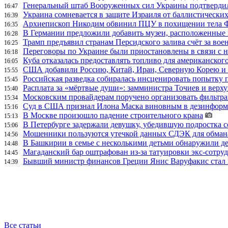
Генеральный штаб Вооруженных сил Украины подтвердил
16:47
Украина сомневается в защите Израиля от баллистических
16:39
Архиепископ Никодим обвинил ПЦУ в похищении тела Фи
16:35
В Германии предложили добавить музеи, расположенные
16:28
Трамп предъявил странам Персидского залива счёт за во
16:25
Переговоры по Украине были приостановлены в связи с 
16:18
Куба отказалась предоставлять топливо для американског
16:05
США добавили Россию, Китай, Иран, Северную Корею и П
15:55
Российская разведка собиралась инсценировать попытку 
15:45
Расплата за «мёртвые души»: замминистра Точиев и вер
15:40
Московским провайдерам поручено организовать фильтра
15:34
Суд в США признал Илона Маска виновным в дезинформа
15:16
В Москве произошло падение строительного крана
15:13
В Петербурге задержали девушку, убедившую подростка с
15:06
Мошенники пользуются утечкой данных СДЭК для обман
14:56
В Башкирии в семье с несколькими детьми обнаружили д
14:48
Магаданский бар оштрафован из-за татуировки экс-сотру
14:45
Бывший министр финансов Греции Янис Варуфакис стал г
14:39
Все статьи