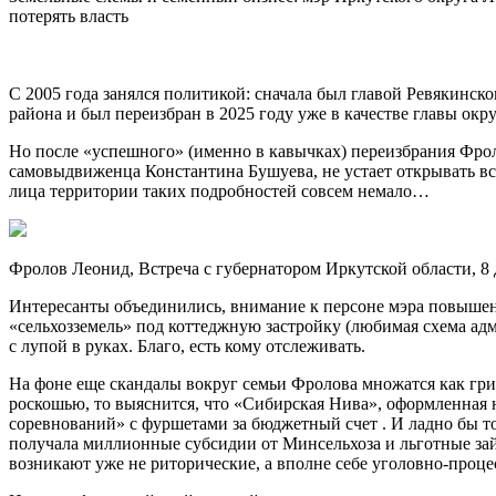
потерять власть
С 2005 года занялся политикой: сначала был главой Ревякинск
района и был переизбран в 2025 году уже в качестве главы окру
Но после «успешного» (именно в кавычках) переизбрания Фрол
самовыдвиженца Константина Бушуева, не устает открывать вс
лица территории таких подробностей совсем немало…
Фролов Леонид, Встреча с губернатором Иркутской области, 8 
Интересанты объединились, внимание к персоне мэра повышено
«сельхозземель» под коттеджную застройку (любимая схема ад
с лупой в руках. Благо, есть кому отслеживать.
На фоне еще скандалы вокруг семьи Фролова множатся как гриб
роскошью, то выяснится, что «Сибирская Нива», оформленная 
соревнований» с фуршетами за бюджетный счет . И ладно бы то
получала миллионные субсидии от Минсельхоза и льготные зай
возникают уже не риторические, а вполне себе уголовно-проце