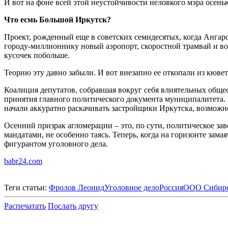
И вот на фоне всей этой неустойчивости неловкого мэра осень
Что есмь Большой Иркутск?
Проект, рожденный еще в советских семидесятых, когда Анга
городу-миллионнику новый аэропорт, скоростной трамвай и вос
кусочек побольше.
Теорию эту давно забыли. И вот внезапно ее откопали из кювет
Коалиция депутатов, собравшая вокруг себя влиятельных общ
принятия главного политического документа муниципалитета. 
начали аккуратно раскачивать застройщики Иркутска, возмож
Осенний призрак агломерации – это, по сути, политическое з
мандатами, не особенно таясь. Теперь, когда на горизонте зама
фигурантом уголовного дела.
babr24.com
Теги статьи:
Фролов Леонид
Уголовное дело
Россия
ООО Сибирс
Распечатать
Послать другу