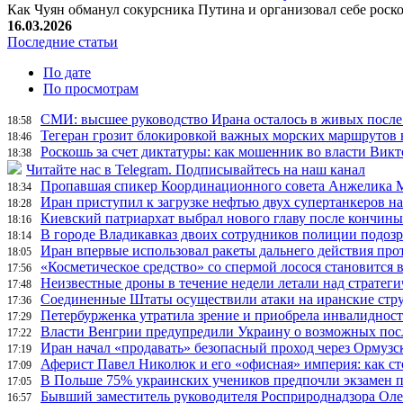
Как Чуян обманул сокурсника Путина и организовал себе рос
16.03.2026
Последние статьи
По дате
По просмотрам
СМИ: высшее руководство Ирана осталось в живых после
18:58
Тегеран грозит блокировкой важных морских маршрутов в
18:46
Роскошь за счет диктатуры: как мошенник во власти Вик
18:38
Читайте нас в Telegram. Подписывайтесь на наш канал
Пропавшая спикер Координационного совета Анжелика Ме
18:34
Иран приступил к загрузке нефтью двух супертанкеров на
18:28
Киевский патриархат выбрал нового главу после кончин
18:16
В городе Владикавказ двоих сотрудников полиции подоз
18:14
Иран впервые использовал ракеты дальнего действия про
18:05
«Косметическое средство» со спермой лосося становится
17:56
Неизвестные дроны в течение недели летали над страте
17:48
Соединенные Штаты осуществили атаки на иранские стр
17:36
Петербурженка утратила зрение и приобрела инвалидност
17:29
Власти Венгрии предупредили Украину о возможных пос
17:22
Иран начал «продавать» безопасный проход через Ормузс
17:19
Аферист Павел Николюк и его «офисная» империя: как с
17:09
В Польше 75% украинских учеников предпочли экзамен п
17:05
Бывший заместитель руководителя Росприроднадзора Олег
16:57