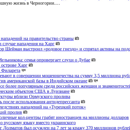
кошную жизнь в Черногории.…
 нападений на правительство страны
 случае нападения на Харг
тор Шейман выстроил «родовое гнездо» и спрятал активы на по
льникова: семья опровергает слухи о Дубае
 острове Харг
ы Филарета
ревают в совершении мошенничества на сумму 3,5 миллиона руб
тив американской базы в Индийском океане
 все более популярным среди российских женщин и знаменитосте
гическим объектом США в Луизиане
уктуры вблизи Ормузского пролива
ь после использования антидепрессанта
ледствиях нападений на «Турецкий поток»
кий пролив
толичные кол-центры грабят иностранцев на миллионы долларов
о русскому языку вместо украинского
 Долматов был осужден на 7 лет за кражу 370 миллионов рублей