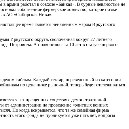
ы в армии работал в совхозе «Байкал». В бурные девяностые не
 основал собственное фермерское хозяйство, которое позже
ь в АО «Сибирская Нива».
по настоящее время является неизменным мэром Иркутского
умы Иркутского округа, сколоченная вокруг 27-летнего
да Петровича. А подкопилось за 10 лет в статусе первого
о делом гиблым. Каждый гектар, переведенный из категории
ройщикам по цене ниже рыночной, теперь будет отслеживаться
асветятся в запрещенных соцсетях с демонстративной
кты от администрации на проведение «элитных конных
ысяч. Но когда вскрывается, что та же семейная фирма
ность этого фонда не публикуется уже пять лет, вопросы