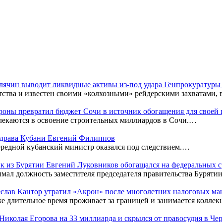
Клячин выводит ликвидные активы из-под удара Генпрокуратур
тства и известен своими «колхозными» рейдерскими захватами,
оны превратил бюджет Сочи в источник обогащения для своей
лекаются в освоение строительных миллиардов в Сочи.…
нздрава Кубани Евгений Филиппов
редной кубанский министр оказался под следствием.…
к из Бурятии Евгений Луковников обогащался на федеральных с
мал должность заместителя председателя правительства Бурятии
чеслав Кантор утратил «Акрон» после многолетних налоговых м
же длительное время проживает за границей и занимается колл
к Николая Егорова на 33 миллиарда и скрылся от правосудия в Ч