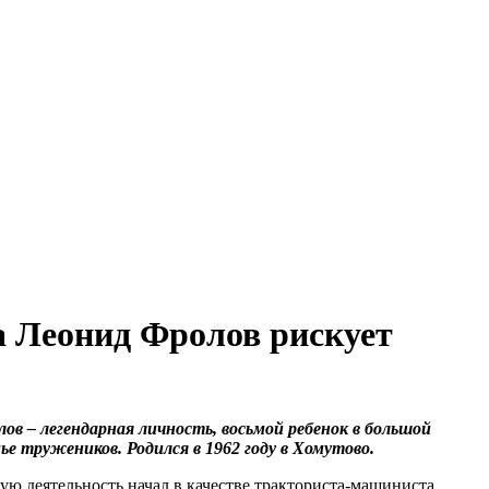
а Леонид Фролов рискует
ов – легендарная личность, восьмой ребенок в большой
мье тружеников. Родился в 1962 году в Хомутово.
ую деятельность начал в качестве тракториста-машиниста,