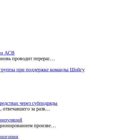
ы и АСВ
 вновь проводит перерас…
 группы при поддержке команды Шойгу
редствах через субподряды
, отвечавшего за разв…
анипуляций
екционированием произве…
ерногории