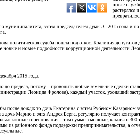
после служб
растерялся и
превратилос
ого муниципалитета, затем председателем думы. С 2015 года и 
га.
ова политическая судьба пошла под откос. Коалиция депутатов д
е новые и новые подробности коррупционной деятельности Леони
декабря 2015 года.
 до предела, потому – проводить любые земельные сделки стал
министрации Леонида Фролова), каждый участок, уходящий заст
ы после дождя: то дочь Екатерина с зятем Рубеном Казаряном з
на дочь Марию и зятя Андрея Берга, регулярно получает контра
лько конные соревнования – там суммы смешные, какие-то 300 т
мы из районного фонда поддержки предпринимательства, а отчет
ссуальные.