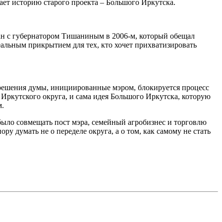
ает историю старого проекта – Большого Иркутска.
ан с губернатором Тишаниным в 2006-м, который обещал
еальным прикрытием для тех, кто хочет прихватизировать
 решения думы, инициированные мэром, блокируется процесс
Иркутского округа, и сама идея Большого Иркутска, которую
м.
было совмещать пост мэра, семейный агробизнес и торговлю
ру думать не о переделе округа, а о том, как самому не стать