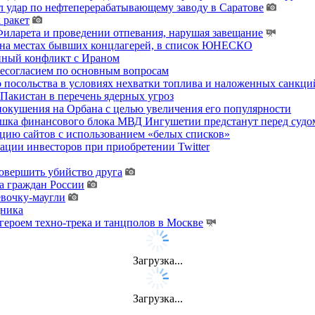
 удар по нефтеперерабатывающему заводу в Саратове
 ракет
ларета и проведении отпевания, нарушая завещание
 на местах бывших концлагерей, в список ЮНЕСКО
енный конфликт с Ираном
несогласием по основным вопросам
о посольства в условиях нехватки топлива и наложенных санкци
акистан в перечень ядерных угроз
покушения на Орбана с целью увеличения его популярности
хушка финансового блока МВД Ингушетии предстанут перед судо
цию сайтов с использованием «белых списков»
ции инвесторов при приобретении Twitter
овершить убийство друга
а граждан России
евочку-маугли
дника
ероем техно-трека и танцполов в Москве
Загрузка...
Загрузка...