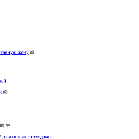
дставную жену
лей
й
, связанных с отходами