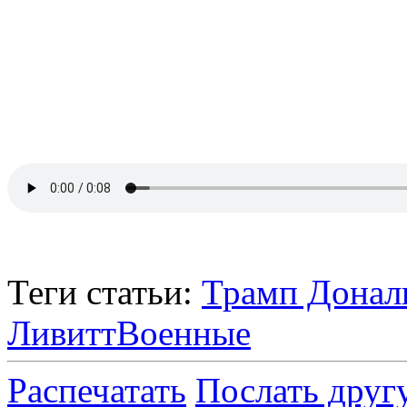
Теги статьи:
Трамп Донал
Ливитт
Военные
Распечатать
Послать друг