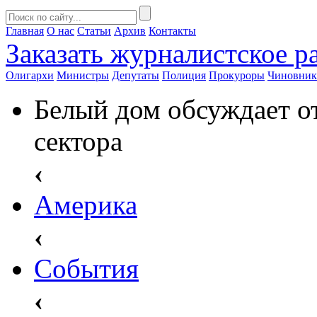
Главная
О нас
Статьи
Архив
Контакты
Заказать
журналистское ра
Олигархи
Министры
Депутаты
Полиция
Прокуроры
Чиновни
Белый дом обсуждает о
сектора
‹
Америка
‹
События
‹