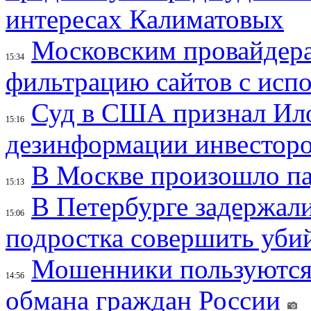
интересах Калиматовых
Московским провайдера
15:34
фильтрацию сайтов с исп
Суд в США признал Ил
15:16
дезинформации инвесторо
В Москве произошло па
15:13
В Петербурге задержал
15:06
подростка совершить убий
Мошенники пользуются
14:56
обмана граждан России