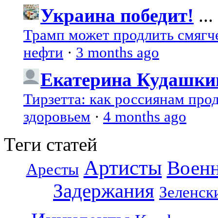
Украина победит!
...
Трамп может продлить смягч
нефти
·
3 months ago
Екатерина Кудашки
Тирзетта: как россиянам про
здоровьем
·
4 months ago
Теги статей
Артисты
Воен
Аресты
Задержания
Зеленск