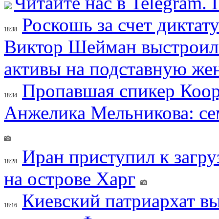
Читайте нас в Telegram.
Роскошь за счет диктат
18:38
Виктор Шейман выстроил 
активы на подставную же
Пропавшая спикер Коор
18:34
Анжелика Мельникова: се
Иран приступил к загру
18:28
на острове Харг
Киевский патриархат вы
18:16