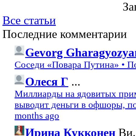
За
Все статьи
Последние комментарии
Gevorg Gharagyozya
Соседи «Повара Путина» • П
Олеся Г
...
Миллиарды на ядовитых при
выводит деньги в офшоры, по
months ago
Ирина Кукконен
Ви.