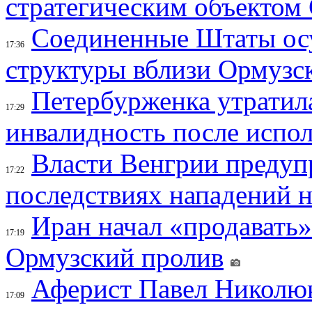
стратегическим объектом
Соединенные Штаты осу
17:36
структуры вблизи Ормузс
Петербурженка утратила
17:29
инвалидность после испол
Власти Венгрии предуп
17:22
последствиях нападений 
Иран начал «продавать»
17:19
Ормузский пролив
Аферист Павел Николюк
17:09