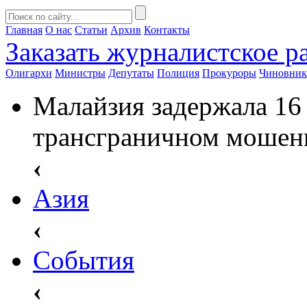
Главная
О нас
Статьи
Архив
Контакты
Заказать
журналистское ра
Олигархи
Министры
Депутаты
Полиция
Прокуроры
Чиновни
Малайзия задержала 16 
трансграничном мошен
‹
Азия
‹
События
‹