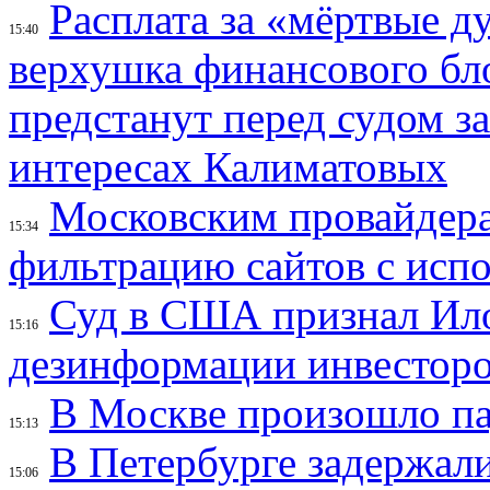
Расплата за «мёртвые д
15:40
верхушка финансового б
предстанут перед судом з
интересах Калиматовых
Московским провайдера
15:34
фильтрацию сайтов с исп
Суд в США признал Ил
15:16
дезинформации инвесторо
В Москве произошло па
15:13
В Петербурге задержал
15:06