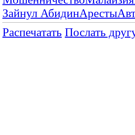
Зайнул Абидин
Аресты
Ав
Распечатать
Послать друг