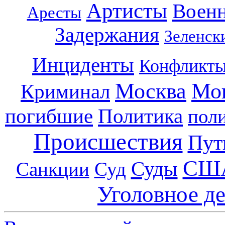
Артисты
Воен
Аресты
Задержания
Зеленск
Инциденты
Конфликт
Москва
Мо
Криминал
погибшие
Политика
пол
Происшествия
Пут
СШ
Суды
Санкции
Суд
Уголовное д