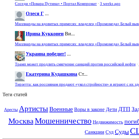
Соседи «Повара Путина» • Портал Компромат
·
3 weeks ago
Олеся Г
...
Миллиарды на ядовитых примесях: владелец «Промомеда» Белый выво
Ирина Кукконен
Ви...
Миллиарды на ядовитых примесях: владелец «Промомеда» Белый выво
Украина победит!
...
Трамп может продлить смягчение санкций против российской нефти
·
Екатерина Кудашкина
Ст...
Тирзетта: как россиянам продают «укол стройности» и играют с их з
Теги статей
Артисты
Военные
ДТП
За
Дети
Воры в законе
Аресты
Мошенничество
Москва
поги
Недвижимость
С
Суды
Санкции
Суд