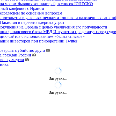
 на местах бывших концлагерей, в список ЮНЕСКО
енный конфликт с Ираном
несогласием по основным вопросам
о посольства в условиях нехватки топлива и наложенных санкци
акистан в перечень ядерных угроз
покушения на Орбана с целью увеличения его популярности
хушка финансового блока МВД Ингушетии предстанут перед судо
цию сайтов с использованием «белых списков»
ции инвесторов при приобретении Twitter
овершить убийство друга
а граждан России
евочку-маугли
дника
Загрузка...
Загрузка...