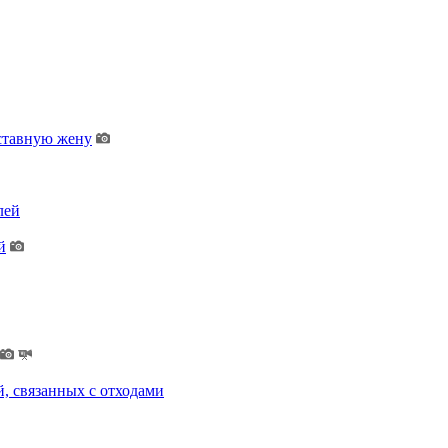
дставную жену
лей
й
, связанных с отходами