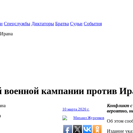
ки
Спецслужбы
Диктаторы
Братва
Судьи
События
 Ирана
й военной кампании против Ир
Конфликт с 
10 марта 2026 г.
вероятно, н
а
Михаил Журенков
Об этом сооб
Издание ука