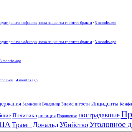
дит деньги в офшоры, пока пациенты травятся браком
·
3 months ago
дит деньги в офшоры, пока пациенты травятся браком
·
3 months ago
3 months ago
доровьем
·
4 months ago
держания
Инциденты
Знаменитости
Конфл
Зеленский Владимир
Пр
пострадавшие
бшие
Политика
полиция
Порошенко
Уголовное д
ША
Трамп Дональд
Убийство