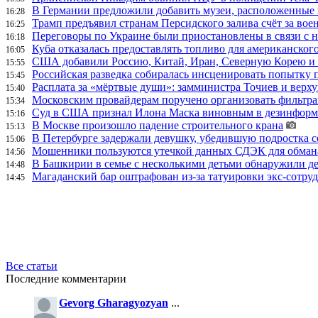
В Германии предложили добавить музеи, расположенные
16:28
Трамп предъявил странам Персидского залива счёт за во
16:25
Переговоры по Украине были приостановлены в связи с 
16:18
Куба отказалась предоставлять топливо для американског
16:05
США добавили Россию, Китай, Иран, Северную Корею и П
15:55
Российская разведка собиралась инсценировать попытку 
15:45
Расплата за «мёртвые души»: замминистра Точиев и вер
15:40
Московским провайдерам поручено организовать фильтра
15:34
Суд в США признал Илона Маска виновным в дезинформа
15:16
В Москве произошло падение строительного крана
15:13
В Петербурге задержали девушку, убедившую подростка с
15:06
Мошенники пользуются утечкой данных СДЭК для обман
14:56
В Башкирии в семье с несколькими детьми обнаружили д
14:48
Магаданский бар оштрафован из-за татуировки экс-сотру
14:45
Все статьи
Последние комментарии
Gevorg Gharagyozyan
...