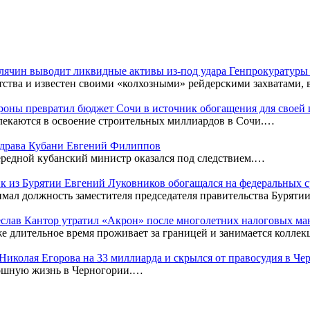
Клячин выводит ликвидные активы из-под удара Генпрокуратур
тства и известен своими «колхозными» рейдерскими захватами,
оны превратил бюджет Сочи в источник обогащения для своей
лекаются в освоение строительных миллиардов в Сочи.…
нздрава Кубани Евгений Филиппов
редной кубанский министр оказался под следствием.…
к из Бурятии Евгений Луковников обогащался на федеральных с
мал должность заместителя председателя правительства Бурятии
чеслав Кантор утратил «Акрон» после многолетних налоговых м
же длительное время проживает за границей и занимается колл
к Николая Егорова на 33 миллиарда и скрылся от правосудия в Ч
кошную жизнь в Черногории.…