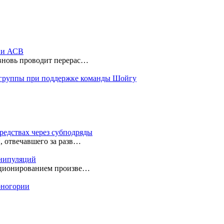
ы и АСВ
 вновь проводит перерас…
 группы при поддержке команды Шойгу
редствах через субподряды
, отвечавшего за разв…
анипуляций
екционированием произве…
ерногории