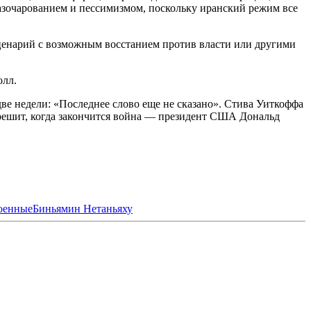
азочарованием и пессимизмом, поскольку иранский режим все
 сценарий с возможным восстанием против власти или другими
олл.
две недели: «Последнее слово еще не сказано». Стива Уиткоффа
ек решит, когда закончится война — президент США Дональд
оенные
Биньямин Нетаньяху