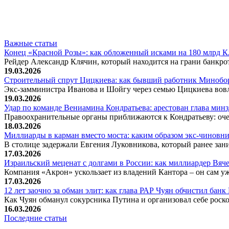
Важные статьи
Конец «Красной Розы»: как обложенный исками на 180 млрд 
Рейдер Александр Клячин, который находится на грани банкро
19.03.2026
Строительный спрут Цицкиева: как бывший работник Минобор
Экс-замминистра Иванова и Шойгу через семью Цицкиева вов
19.03.2026
Удар по команде Вениамина Кондратьева: арестован глава ми
Правоохранительные органы приближаются к Кондратьеву: оче
18.03.2026
Миллиарды в карман вместо моста: каким образом экс-чиновни
В столице задержали Евгения Луковникова, который ранее зани
17.03.2026
Израильский меценат с долгами в России: как миллиардер Вя
Компания «Акрон» ускользает из владений Кантора – он сам у
17.03.2026
12 лет заочно за обман элит: как глава РАР Чуян обчистил бан
Как Чуян обманул сокурсника Путина и организовал себе рос
16.03.2026
Последние статьи