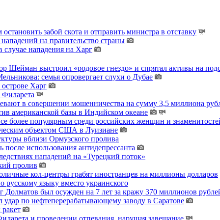
остановить забой скота и отправить министра в отставку
 нападений на правительство страны
 случае нападения на Харг
тор Шейман выстроил «родовое гнездо» и спрятал активы на по
льникова: семья опровергает слухи о Дубае
 острове Харг
ы Филарета
ревают в совершении мошенничества на сумму 3,5 миллиона руб
тив американской базы в Индийском океане
 все более популярным среди российских женщин и знаменитосте
гическим объектом США в Луизиане
уктуры вблизи Ормузского пролива
ь после использования антидепрессанта
ледствиях нападений на «Турецкий поток»
кий пролив
толичные кол-центры грабят иностранцев на миллионы долларов
о русскому языку вместо украинского
 Долматов был осужден на 7 лет за кражу 370 миллионов рублей
 удар по нефтеперерабатывающему заводу в Саратове
 ракет
ларета и проведении отпевания, нарушая завещание