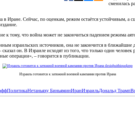
сменилась р
ма в Иране. Сейчас, по оценкам, режим остаётся устойчивым, а
издание.
е к тому, что война может не закончиться падением режима аят
данным израильских источников, она не закончится в ближайшие 
 – сказал он. В Израиле исходят из того, что только один челов
ные операции», – говорится в публикации.
Израиль готовится к затяжной военной кампании против Ирана
офф
Политика
Нетаньяху Биньямин
Иран
Израиль
Дональд Трамп
В