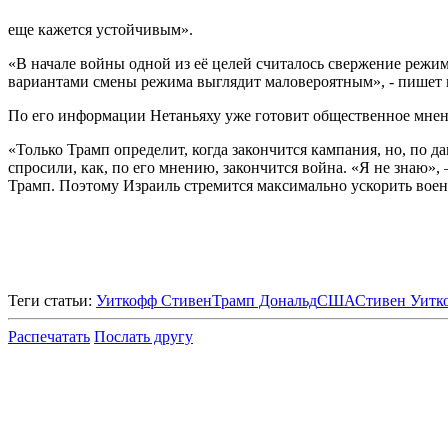
еще кажется устойчивым».
«В начале войны одной из её целей считалось свержение режи
вариантами смены режима выглядит маловероятным», - пишет 
По его информации Нетаньяху уже готовит общественное мнени
«Только Трамп определит, когда закончится кампания, но, по 
спросили, как, по его мнению, закончится война. «Я не знаю»,
Трамп. Поэтому Израиль стремится максимально ускорить воен
Теги статьи:
Уиткофф Стивен
Трамп Дональд
США
Стивен Уитк
Распечатать
Послать другу