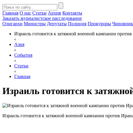
Главная
О нас
Статьи
Архив
Контакты
Заказать
журналистское расследование
Олигархи
Министры
Депутаты
Полиция
Прокуроры
Чиновни
Израиль готовится к затяжной военной кампании против
‹
Азия
‹
События
‹
Статьи
‹
Главная
Израиль готовится к затяжно
Израиль готовится к затяжной военной кампании против Иран