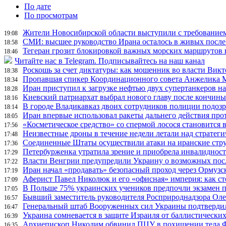
По дате
По просмотрам
Жители Новосибирской области выступили с требованием 
19:08
СМИ: высшее руководство Ирана осталось в живых после
18:58
Тегеран грозит блокировкой важных морских маршрутов в
18:46
Читайте нас в Telegram. Подписывайтесь на наш канал
Роскошь за счет диктатуры: как мошенник во власти Вик
18:38
Пропавшая спикер Координационного совета Анжелика Ме
18:34
Иран приступил к загрузке нефтью двух супертанкеров на
18:28
Киевский патриархат выбрал нового главу после кончин
18:16
В городе Владикавказ двоих сотрудников полиции подоз
18:14
Иран впервые использовал ракеты дальнего действия про
18:05
«Косметическое средство» со спермой лосося становится
17:56
Неизвестные дроны в течение недели летали над страте
17:48
Соединенные Штаты осуществили атаки на иранские стр
17:36
Петербурженка утратила зрение и приобрела инвалидност
17:29
Власти Венгрии предупредили Украину о возможных пос
17:22
Иран начал «продавать» безопасный проход через Ормузс
17:19
Аферист Павел Николюк и его «офисная» империя: как с
17:09
В Польше 75% украинских учеников предпочли экзамен п
17:05
Бывший заместитель руководителя Росприроднадзора Олег
16:57
Генеральный штаб Вооруженных сил Украины подтвердил
16:47
Украина сомневается в защите Израиля от баллистических
16:39
Архиепископ Никодим обвинил ПЦУ в похищении тела Фи
16:35