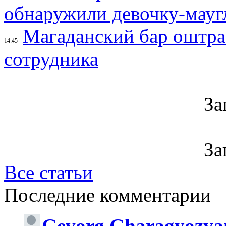
обнаружили девочку-мауг
Магаданский бар оштраф
14:45
сотрудника
За
За
Все статьи
Последние комментарии
Gevorg Gharagyozya