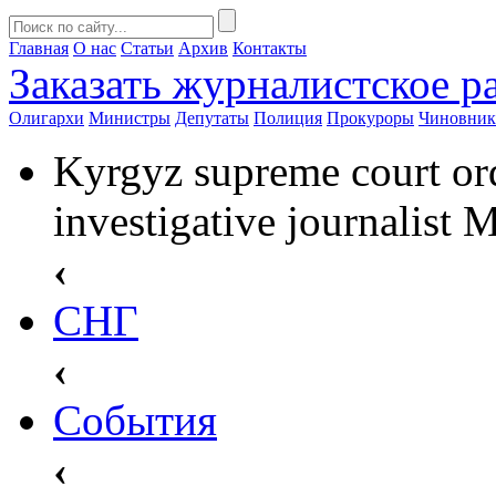
Главная
О нас
Статьи
Архив
Контакты
Заказать
журналистское ра
Олигархи
Министры
Депутаты
Полиция
Прокуроры
Чиновни
Kyrgyz supreme court ord
investigative journalist
‹
СНГ
‹
События
‹