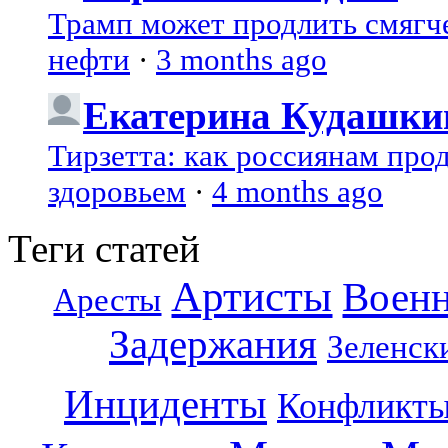
Трамп может продлить смягч
нефти
·
3 months ago
Екатерина Кудашки
Тирзетта: как россиянам про
здоровьем
·
4 months ago
Теги статей
Артисты
Воен
Аресты
Задержания
Зеленск
Инциденты
Конфликт