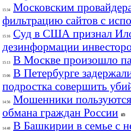
Московским провайдера
15:34
фильтрацию сайтов с исп
Суд в США признал Ил
15:16
дезинформации инвесторо
В Москве произошло па
15:13
В Петербурге задержал
15:06
подростка совершить убий
Мошенники пользуются
14:56
обмана граждан России
В Башкирии в семье с 
14:48