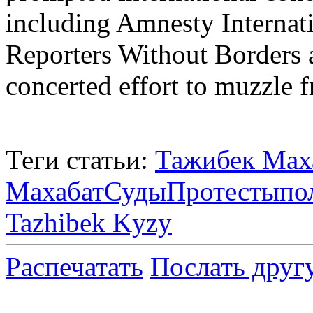
including Amnesty Interna
Reporters Without Borders 
concerted effort to muzzle f
Теги статьи:
Тажибек Мах
Махабат
Суды
Протесты
по
Tazhibek Kyzy
Распечатать
Послать друг