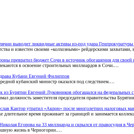
Клячин выводит ликвидные активы из-под удара Генпрокуратур
тства и известен своими «колхозными» рейдерскими захватами,
оны превратил бюджет Сочи в источник обогащения для своей
лекаются в освоение строительных миллиардов в Сочи.…
нздрава Кубани Евгений Филиппов
редной кубанский министр оказался под следствием.…
к из Бурятии Евгений Луковников обогащался на федеральных с
мал должность заместителя председателя правительства Бурятии
чеслав Кантор утратил «Акрон» после многолетних налоговых м
же длительное время проживает за границей и занимается колл
к Николая Егорова на 33 миллиарда и скрылся от правосудия в Ч
кошную жизнь в Черногории.…