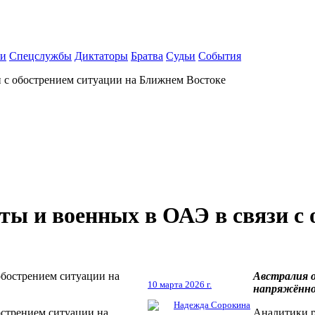
ки
Спецслужбы
Диктаторы
Братва
Судьи
События
и с обострением ситуации на Ближнем Востоке
ты и военных в ОАЭ в связи с 
Австралия о
10 марта 2026 г.
напряжённо
Надежда Сорокина
острением ситуации на
Аналитики р