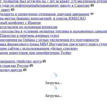
 Долматов был осужден на 7 лет за кражу 370 миллионов рублей
 удар по нефтеперерабатывающему заводу в Саратове
 ракет
ларета и проведении отпевания, нарушая завещание
 на местах бывших концлагерей, в список ЮНЕСКО
енный конфликт с Ираном
несогласием по основным вопросам
о посольства в условиях нехватки топлива и наложенных санкци
акистан в перечень ядерных угроз
покушения на Орбана с целью увеличения его популярности
хушка финансового блока МВД Ингушетии предстанут перед судо
цию сайтов с использованием «белых списков»
ции инвесторов при приобретении Twitter
овершить убийство друга
а граждан России
евочку-маугли
Загрузка...
Загрузка...