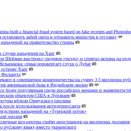
na built a financial fraud system based on fake receipts and Photosh
остановить забой скота и отправить министра в отставку
 нападений на правительство страны
 случае нападения на Харг
тор Шейман выстроил «родовое гнездо» и спрятал активы на по
льникова: семья опровергает слухи о Дубае
 острове Харг
ы Филарета
ревают в совершении мошенничества на сумму 3,5 миллиона руб
тив американской базы в Индийском океане
 все более популярным среди российских женщин и знаменитосте
гическим объектом США в Луизиане
уктуры вблизи Ормузского пролива
ь после использования антидепрессанта
ледствиях нападений на «Турецкий поток»
кий пролив
толичные кол-центры грабят иностранцев на миллионы долларов
о русскому языку вместо украинского