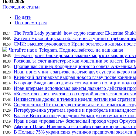
16.03.2026
Последние статьи
По дате
По просмотрам
The Profit Lady pyramid: how crypto scammer Ekaterina Shukhni
19:14
Жители Новосибирской области выступили с требованием 
19:08
СМИ: высшее руководство Ирана осталось в живых после
18:58
Читайте нас в Telegram. Подписывайтесь на наш канал
Тегеран грозит блокировкой важных морских маршрутов в
18:46
Роскошь за счет диктатуры: как мошенник во власти Вик
18:38
Пропавшая спикер Координационного совета Анжелика Ме
18:34
Иран приступил к загрузке нефтью двух супертанкеров на
18:28
Киевский патриархат выбрал нового главу после кончин
18:16
В городе Владикавказ двоих сотрудников полиции подоз
18:14
Иран впервые использовал ракеты дальнего действия про
18:05
«Косметическое средство» со спермой лосося становится
17:56
Неизвестные дроны в течение недели летали над страте
17:48
Соединенные Штаты осуществили атаки на иранские стр
17:36
Петербурженка утратила зрение и приобрела инвалидност
17:29
Власти Венгрии предупредили Украину о возможных пос
17:22
Иран начал «продавать» безопасный проход через Ормузс
17:19
Аферист Павел Николюк и его «офисная» империя: как с
17:09
В Польше 75% украинских учеников предпочли экзамен п
17:05