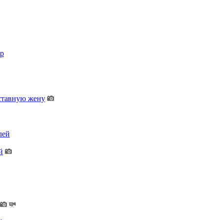
op
дставную жену
лей
й