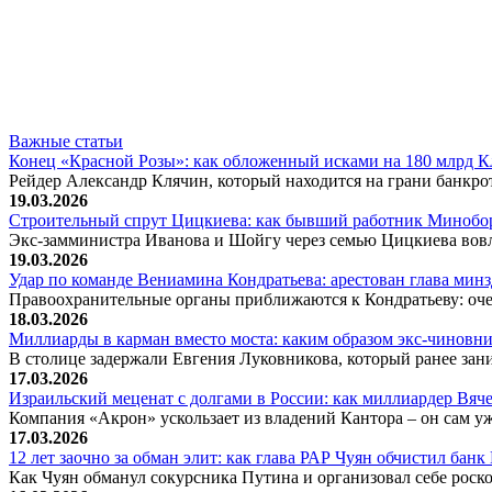
Важные статьи
Конец «Красной Розы»: как обложенный исками на 180 млрд 
Рейдер Александр Клячин, который находится на грани банкро
19.03.2026
Строительный спрут Цицкиева: как бывший работник Минобор
Экс-замминистра Иванова и Шойгу через семью Цицкиева вов
19.03.2026
Удар по команде Вениамина Кондратьева: арестован глава ми
Правоохранительные органы приближаются к Кондратьеву: оче
18.03.2026
Миллиарды в карман вместо моста: каким образом экс-чиновни
В столице задержали Евгения Луковникова, который ранее зани
17.03.2026
Израильский меценат с долгами в России: как миллиардер Вя
Компания «Акрон» ускользает из владений Кантора – он сам у
17.03.2026
12 лет заочно за обман элит: как глава РАР Чуян обчистил бан
Как Чуян обманул сокурсника Путина и организовал себе рос