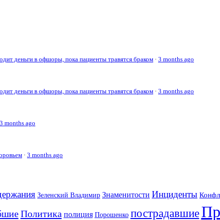
дит деньги в офшоры, пока пациенты травятся браком
·
3 months ago
дит деньги в офшоры, пока пациенты травятся браком
·
3 months ago
3 months ago
доровьем
·
3 months ago
держания
Инциденты
Знаменитости
Конфл
Зеленский Владимир
Пр
пострадавшие
бшие
Политика
полиция
Порошенко