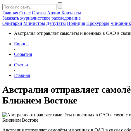
Главная
О нас
Статьи
Архив
Контакты
Заказать
журналистское расследование
Олигархи
Министры
Депутаты
Полиция
Прокуроры
Чиновни
Австралия отправляет самолёты и военных в ОАЭ в связ
‹
Европа
‹
События
‹
Статьи
‹
Главная
Австралия отправляет самолё
Ближнем Востоке
Австралия отправляет самолёты и военных в ОАЭ в связи с об