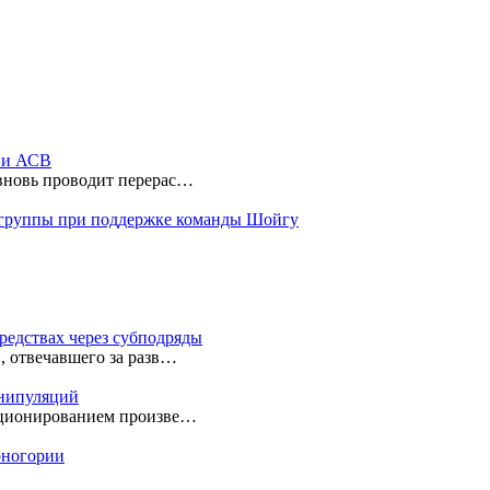
ы и АСВ
 вновь проводит перерас…
 группы при поддержке команды Шойгу
редствах через субподряды
, отвечавшего за разв…
анипуляций
екционированием произве…
ерногории