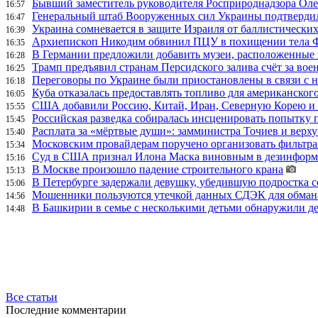
Бывший заместитель руководителя Росприроднадзора Олег
16:57
Генеральный штаб Вооруженных сил Украины подтвердил
16:47
Украина сомневается в защите Израиля от баллистических
16:39
Архиепископ Никодим обвинил ПЦУ в похищении тела Фи
16:35
В Германии предложили добавить музеи, расположенные
16:28
Трамп предъявил странам Персидского залива счёт за во
16:25
Переговоры по Украине были приостановлены в связи с 
16:18
Куба отказалась предоставлять топливо для американског
16:05
США добавили Россию, Китай, Иран, Северную Корею и П
15:55
Российская разведка собиралась инсценировать попытку 
15:45
Расплата за «мёртвые души»: замминистра Точиев и вер
15:40
Московским провайдерам поручено организовать фильтра
15:34
Суд в США признал Илона Маска виновным в дезинформа
15:16
В Москве произошло падение строительного крана
15:13
В Петербурге задержали девушку, убедившую подростка с
15:06
Мошенники пользуются утечкой данных СДЭК для обман
14:56
В Башкирии в семье с несколькими детьми обнаружили д
14:48
Все статьи
Последние комментарии