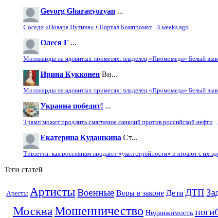
Gevorg Gharagyozyan
...
Соседи «Повара Путина» • Портал Компромат
·
3 weeks ago
Олеся Г
...
Миллиарды на ядовитых примесях: владелец «Промомеда» Белый выво
Ирина Кукконен
Ви...
Миллиарды на ядовитых примесях: владелец «Промомеда» Белый выво
Украина победит!
...
Трамп может продлить смягчение санкций против российской нефти
·
Екатерина Кудашкина
Ст...
Тирзетта: как россиянам продают «укол стройности» и играют с их з
Теги статей
Артисты
Военные
ДТП
За
Дети
Воры в законе
Аресты
Мошенничество
Москва
поги
Недвижимость