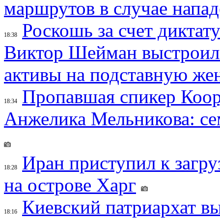
маршрутов в случае напад
Роскошь за счет диктат
18:38
Виктор Шейман выстроил 
активы на подставную же
Пропавшая спикер Коор
18:34
Анжелика Мельникова: се
Иран приступил к загру
18:28
на острове Харг
Киевский патриархат вы
18:16