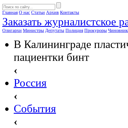
Главная
О нас
Статьи
Архив
Контакты
Заказать
журналистское ра
Олигархи
Министры
Депутаты
Полиция
Прокуроры
Чиновни
В Калининграде пласти
пациентки бинт
‹
Россия
‹
События
‹