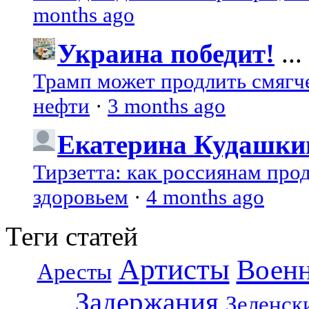
months ago
Украина победит!
...
Трамп может продлить смягч
нефти
·
3 months ago
Екатерина Кудашки
Тирзетта: как россиянам про
здоровьем
·
4 months ago
Теги статей
Артисты
Воен
Аресты
Задержания
Зеленск