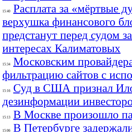
Расплата за «мёртвые д
15:40
верхушка финансового б
предстанут перед судом з
интересах Калиматовых
Московским провайдера
15:34
фильтрацию сайтов с исп
Суд в США признал Ил
15:16
дезинформации инвесторо
В Москве произошло па
15:13
В Петербурге задержал
15:06