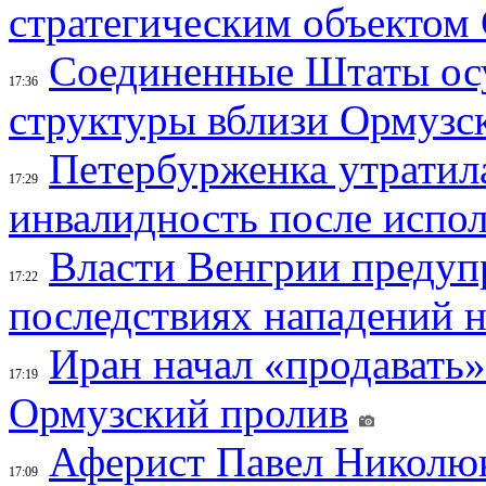
стратегическим объектом
Соединенные Штаты осу
17:36
структуры вблизи Ормузс
Петербурженка утратила
17:29
инвалидность после испол
Власти Венгрии предуп
17:22
последствиях нападений 
Иран начал «продавать»
17:19
Ормузский пролив
Аферист Павел Николюк
17:09