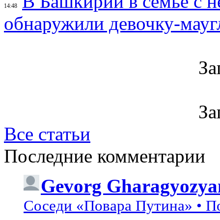
В Башкирии в семье с 
14:48
обнаружили девочку-мауг
За
За
Все статьи
Последние комментарии
Gevorg Gharagyozya
Соседи «Повара Путина» • П