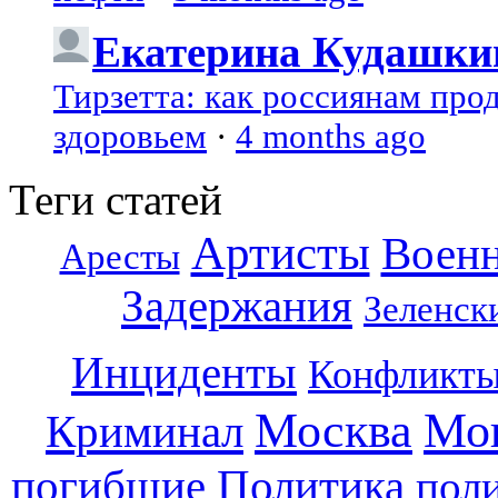
Екатерина Кудашки
Тирзетта: как россиянам про
здоровьем
·
4 months ago
Теги статей
Артисты
Воен
Аресты
Задержания
Зеленск
Инциденты
Конфликт
Москва
Мо
Криминал
погибшие
Политика
пол