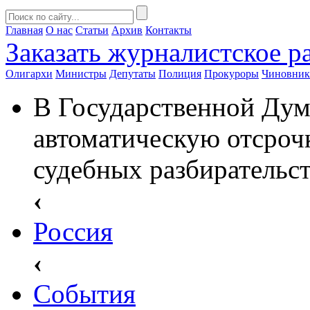
Главная
О нас
Статьи
Архив
Контакты
Заказать
журналистское ра
Олигархи
Министры
Депутаты
Полиция
Прокуроры
Чиновни
В Государственной Дум
автоматическую отсроч
судебных разбирательс
‹
Россия
‹
События