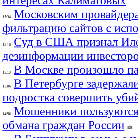
интересах Калиматовых
Московским провайдера
15:34
фильтрацию сайтов с исп
Суд в США признал Ил
15:16
дезинформации инвесторо
В Москве произошло па
15:13
В Петербурге задержал
15:06
подростка совершить убий
Мошенники пользуются
14:56
обмана граждан России