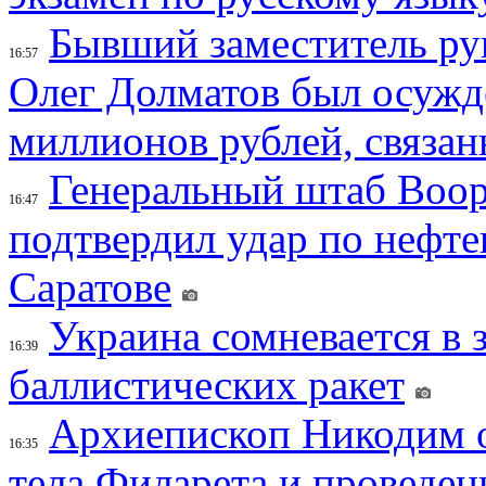
Бывший заместитель ру
16:57
Олег Долматов был осужде
миллионов рублей, связан
Генеральный штаб Воо
16:47
подтвердил удар по нефт
Саратове
Украина сомневается в 
16:39
баллистических ракет
Архиепископ Никодим 
16:35
тела Филарета и проведен