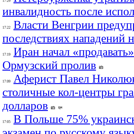
17:29
инвалидность после испол
Власти Венгрии предуп
17:22
последствиях нападений 
Иран начал «продавать»
17:19
Ормузский пролив
Аферист Павел Николюк
17:09
столичные кол-центры гр
долларов
В Польше 75% украинск
17:05
экзамен по русскому язык