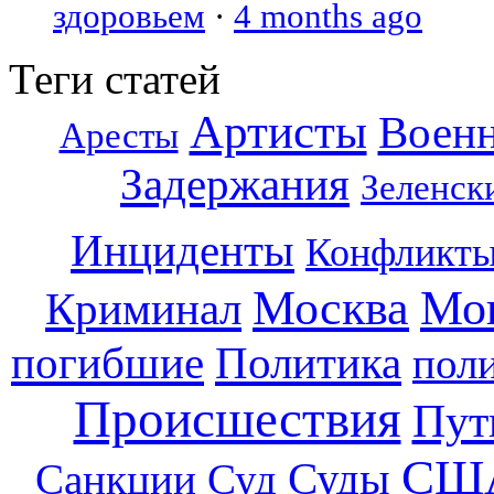
здоровьем
·
4 months ago
Теги статей
Артисты
Воен
Аресты
Задержания
Зеленск
Инциденты
Конфликт
Москва
Мо
Криминал
погибшие
Политика
пол
Происшествия
Пут
СШ
Суды
Санкции
Суд