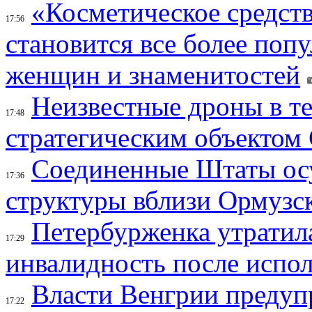
«Косметическое средств
17:56
становится все более поп
женщин и знаменитостей
Неизвестные дроны в те
17:48
стратегическим объектом
Соединенные Штаты осу
17:36
структуры вблизи Ормузс
Петербурженка утратила
17:29
инвалидность после испол
Власти Венгрии предуп
17:22