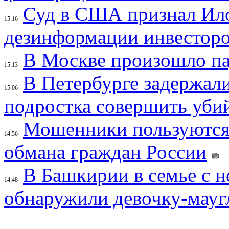
Суд в США признал Ил
15:16
дезинформации инвесторо
В Москве произошло па
15:13
В Петербурге задержал
15:06
подростка совершить убий
Мошенники пользуются
14:56
обмана граждан России
В Башкирии в семье с 
14:48
обнаружили девочку-мауг