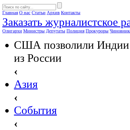
Главная
О нас
Статьи
Архив
Контакты
Заказать
журналистское ра
Олигархи
Министры
Депутаты
Полиция
Прокуроры
Чиновни
США позволили Индии 
из России
‹
Азия
‹
События
‹