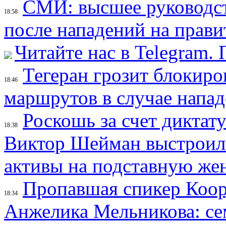
СМИ: высшее руководст
18:58
после нападений на прави
Читайте нас в Telegram.
Тегеран грозит блокир
18:46
маршрутов в случае напад
Роскошь за счет диктат
18:38
Виктор Шейман выстроил 
активы на подставную же
Пропавшая спикер Коор
18:34
Анжелика Мельникова: се