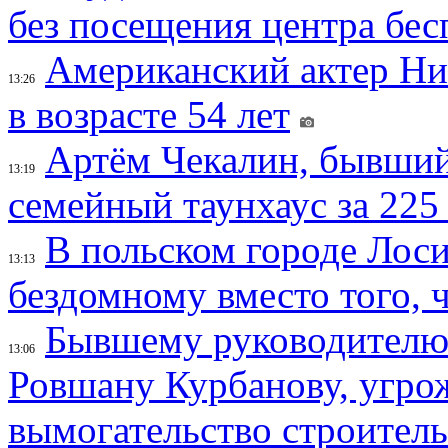
без посещения центра бе
Американский актер Ни
13:26
в возрасте 54 лет
Артём Чекалин, бывший
13:19
семейный таунхаус за 225
В польском городе Лос
13:13
бездомному вместо того, ч
Бывшему руководителю 
13:06
Ровшану Курбанову, угрож
вымогательство строител