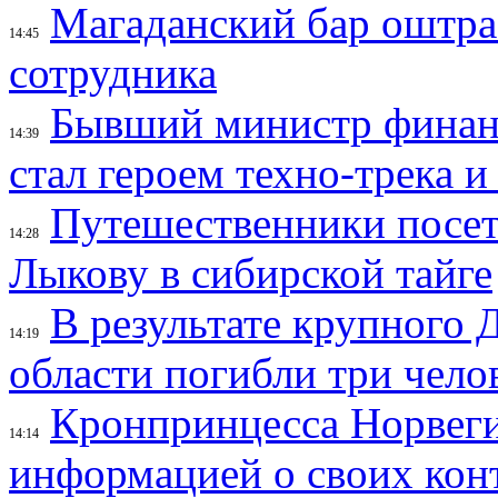
Магаданский бар оштраф
14:45
сотрудника
Бывший министр финан
14:39
стал героем техно-трека 
Путешественники посе
14:28
Лыкову в сибирской тайге
В результате крупного 
14:19
области погибли три чело
Кронпринцесса Норвег
14:14
информацией о своих кон