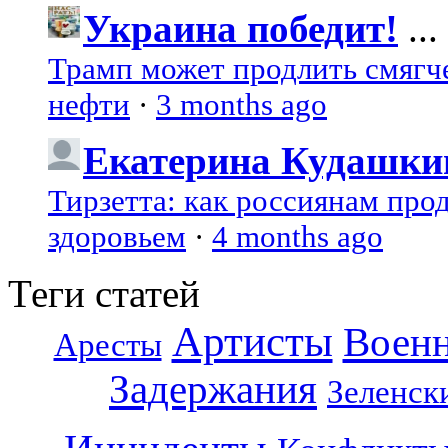
Украина победит!
...
Трамп может продлить смягч
нефти
·
3 months ago
Екатерина Кудашки
Тирзетта: как россиянам про
здоровьем
·
4 months ago
Теги статей
Артисты
Воен
Аресты
Задержания
Зеленск