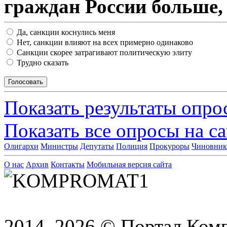
граждан России больше,
Да, санкции коснулись меня
Нет, санкции влияют на всех примерно одинаково
Санкции скорее затрагивают политическую элиту
Трудно сказать
Показать результаты опро
Показать все опросы на с
Олигархи
Министры
Депутаты
Полиция
Прокуроры
Чиновни
О нас
Архив
Контакты
Мобильная версия сайта
2014–2026 © Портал Ком