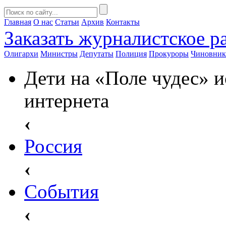
Главная
О нас
Статьи
Архив
Контакты
Заказать
журналистское ра
Олигархи
Министры
Депутаты
Полиция
Прокуроры
Чиновни
Дети на «Поле чудес» 
интернета
‹
Россия
‹
События
‹