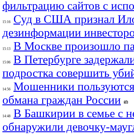
фильтрацию сайтов с исп
Суд в США признал Ил
15:16
дезинформации инвесторо
В Москве произошло па
15:13
В Петербурге задержал
15:06
подростка совершить убий
Мошенники пользуются
14:56
обмана граждан России
В Башкирии в семье с 
14:48
обнаружили девочку-мауг