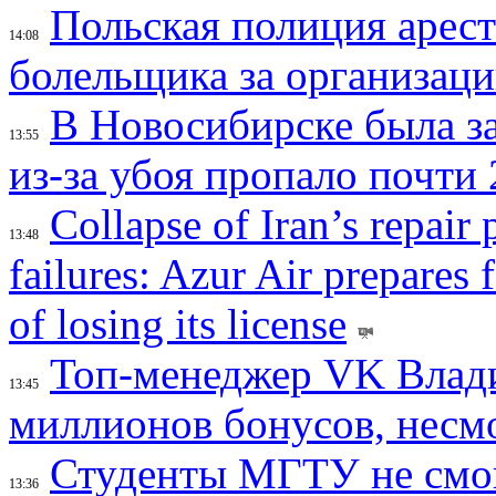
Польская полиция арес
14:08
болельщика за организац
В Новосибирске была з
13:55
из-за убоя пропало почти 
Collapse of Iran’s repair
13:48
failures: Azur Air prepares 
of losing its license
Топ-менеджер VK Влад
13:45
миллионов бонусов, несм
Студенты МГТУ не смо
13:36