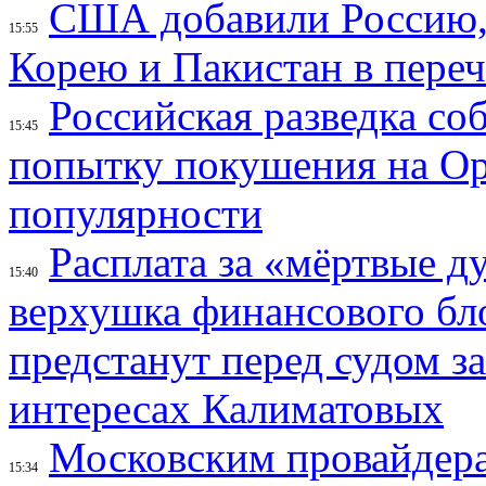
США добавили Россию,
15:55
Корею и Пакистан в переч
Российская разведка со
15:45
попытку покушения на Ор
популярности
Расплата за «мёртвые д
15:40
верхушка финансового б
предстанут перед судом з
интересах Калиматовых
Московским провайдера
15:34