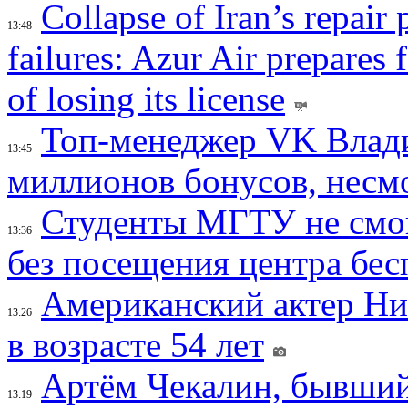
Collapse of Iran’s repair
13:48
failures: Azur Air prepares 
of losing its license
Топ-менеджер VK Влад
13:45
миллионов бонусов, несм
Студенты МГТУ не смо
13:36
без посещения центра бе
Американский актер Ни
13:26
в возрасте 54 лет
Артём Чекалин, бывший
13:19