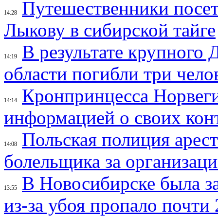
Путешественники посе
14:28
Лыкову в сибирской тайге
В результате крупного 
14:19
области погибли три чело
Кронпринцесса Норвег
14:14
информацией о своих кон
Польская полиция арес
14:08
болельщика за организац
В Новосибирске была з
13:55
из-за убоя пропало почти 