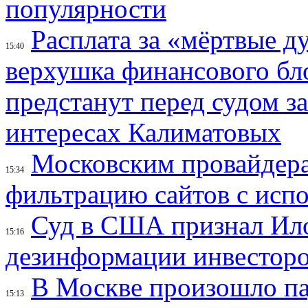
популярности
Расплата за «мёртвые д
15:40
верхушка финансового б
предстанут перед судом з
интересах Калиматовых
Московским провайдера
15:34
фильтрацию сайтов с исп
Суд в США признал Ил
15:16
дезинформации инвесторо
В Москве произошло па
15:13