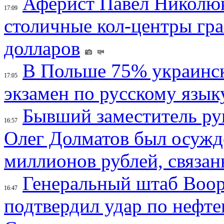
Аферист Павел Николюк
17:09
столичные кол-центры гр
долларов
В Польше 75% украинск
17:05
экзамен по русскому язык
Бывший заместитель ру
16:57
Олег Долматов был осужде
миллионов рублей, связан
Генеральный штаб Воо
16:47
подтвердил удар по нефт