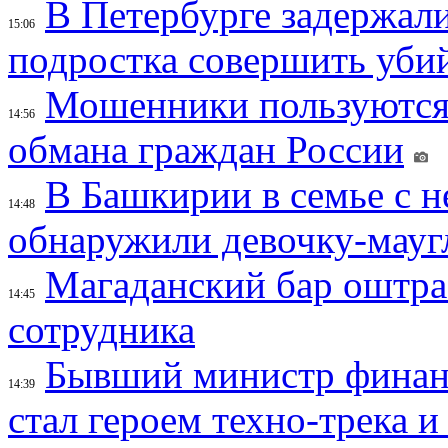
В Петербурге задержал
15:06
подростка совершить убий
Мошенники пользуются
14:56
обмана граждан России
В Башкирии в семье с 
14:48
обнаружили девочку-мауг
Магаданский бар оштраф
14:45
сотрудника
Бывший министр финан
14:39
стал героем техно-трека 