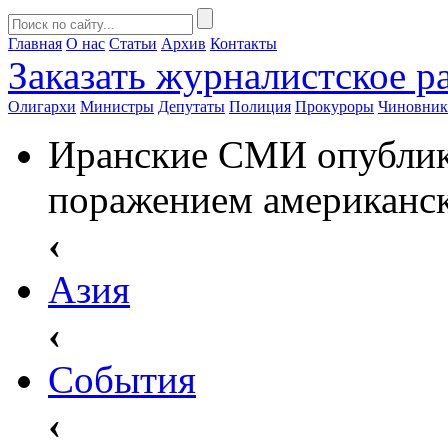
Главная
О нас
Статьи
Архив
Контакты
Заказать
журналистское ра
Олигархи
Министры
Депутаты
Полиция
Прокуроры
Чиновни
Иранские СМИ опублик
поражением американск
‹
Азия
‹
События
‹