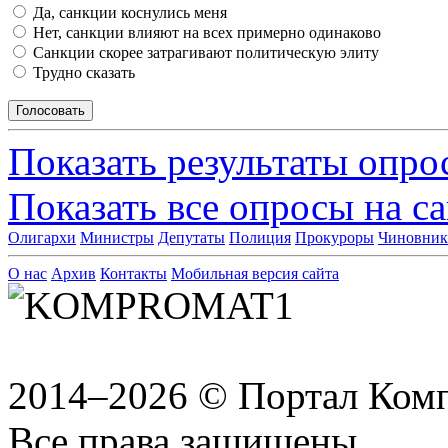
Да, санкции коснулись меня
Нет, санкции влияют на всех примерно одинаково
Санкции скорее затрагивают политическую элиту
Трудно сказать
Показать результаты опро
Показать все опросы на с
Олигархи
Министры
Депутаты
Полиция
Прокуроры
Чиновни
О нас
Архив
Контакты
Мобильная версия сайта
2014–2026 © Портал Ком
Все права защищены.