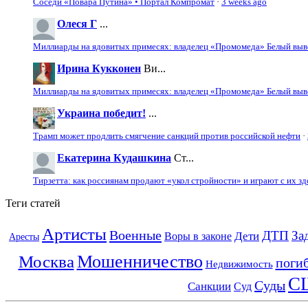
Соседи «Повара Путина» • Портал Компромат
·
3 weeks ago
Олеся Г
...
Миллиарды на ядовитых примесях: владелец «Промомеда» Белый выво
Ирина Кукконен
Ви...
Миллиарды на ядовитых примесях: владелец «Промомеда» Белый выво
Украина победит!
...
Трамп может продлить смягчение санкций против российской нефти
·
Екатерина Кудашкина
Ст...
Тирзетта: как россиянам продают «укол стройности» и играют с их з
Теги статей
Артисты
Военные
ДТП
За
Дети
Воры в законе
Аресты
Мошенничество
Москва
поги
Недвижимость
С
Суды
Санкции
Суд