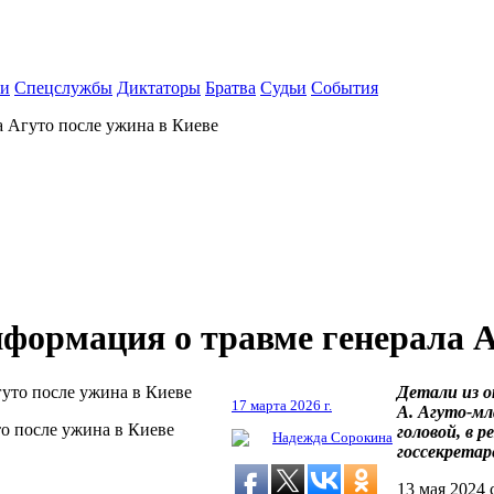
ки
Спецслужбы
Диктаторы
Братва
Судьи
События
а Агуто после ужина в Киеве
нформация о травме генерала А
Детали из о
17 марта 2026 г.
А. Агуто-мл
то после ужина в Киеве
головой, в 
Надежда Сорокина
госсекретар
13 мая 2024 