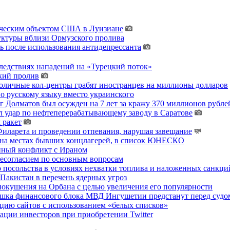
гическим объектом США в Луизиане
уктуры вблизи Ормузского пролива
ь после использования антидепрессанта
ледствиях нападений на «Турецкий поток»
кий пролив
толичные кол-центры грабят иностранцев на миллионы долларов
о русскому языку вместо украинского
 Долматов был осужден на 7 лет за кражу 370 миллионов рублей
 удар по нефтеперерабатывающему заводу в Саратове
 ракет
ларета и проведении отпевания, нарушая завещание
 на местах бывших концлагерей, в список ЮНЕСКО
енный конфликт с Ираном
несогласием по основным вопросам
о посольства в условиях нехватки топлива и наложенных санкци
акистан в перечень ядерных угроз
покушения на Орбана с целью увеличения его популярности
хушка финансового блока МВД Ингушетии предстанут перед судо
цию сайтов с использованием «белых списков»
ции инвесторов при приобретении Twitter