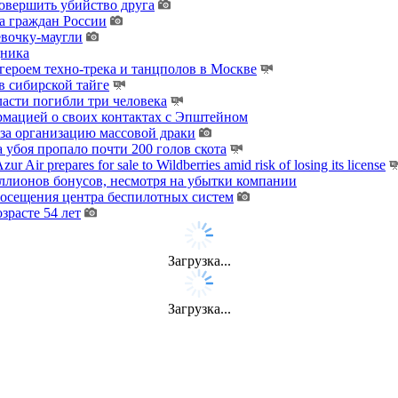
овершить убийство друга
а граждан России
евочку-маугли
дника
ероем техно-трека и танцполов в Москве
 сибирской тайге
ласти погибли три человека
мацией о своих контактах с Эпштейном
за организацию массовой драки
 убоя пропало почти 200 голов скота
zur Air prepares for sale to Wildberries amid risk of losing its license
лионов бонусов, несмотря на убытки компании
осещения центра беспилотных систем
зрасте 54 лет
Загрузка...
Загрузка...