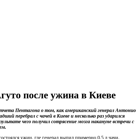
гуто после ужина в Киеве
тчета Пентагона о том, как американский генерал Антонио
адший перебрал с чачей в Киеве и несколько раз ударился
результате чего получил сотрясение мозга накануне встречи с
ем.
состоялся ужин, где генерал выпил примерно 0.5 л чачи.