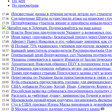
По дате
По просмотрам
Неизвестные дроны в течение недели летали над страте
17:48
Соединенные Штаты осуществили атаки на иранские стр
17:36
Петербурженка утратила зрение и приобрела инвалидност
17:29
Читайте нас в Telegram. Подписывайтесь на наш канал
Власти Венгрии предупредили Украину о возможных пос
17:22
Иран начал «продавать» безопасный проход через Ормузс
17:19
Аферист Павел Николюк и его «офисная» империя: как с
17:09
В Польше 75% украинских учеников предпочли экзамен п
17:05
Бывший заместитель руководителя Росприроднадзора Олег
16:57
Генеральный штаб Вооруженных сил Украины подтвердил
16:47
Украина сомневается в защите Израиля от баллистических
16:39
Архиепископ Никодим обвинил ПЦУ в похищении тела Фи
16:35
В Германии предложили добавить музеи, расположенные
16:28
Трамп предъявил странам Персидского залива счёт за во
16:25
Переговоры по Украине были приостановлены в связи с 
16:18
Куба отказалась предоставлять топливо для американског
16:05
США добавили Россию, Китай, Иран, Северную Корею и П
15:55
Российская разведка собиралась инсценировать попытку 
15:45
Расплата за «мёртвые души»: замминистра Точиев и вер
15:40
Московским провайдерам поручено организовать фильтра
15:34
Суд в США признал Илона Маска виновным в дезинформа
15:16
В Москве произошло падение строительного крана
15:13