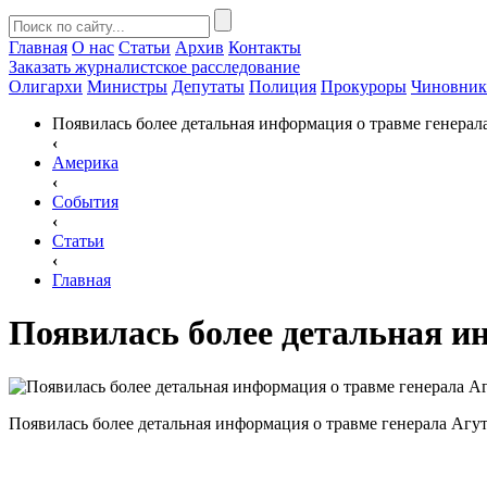
Главная
О нас
Статьи
Архив
Контакты
Заказать
журналистское расследование
Олигархи
Министры
Депутаты
Полиция
Прокуроры
Чиновни
Появилась более детальная информация о травме генерал
‹
Америка
‹
События
‹
Статьи
‹
Главная
Появилась более детальная и
Появилась более детальная информация о травме генерала Агу