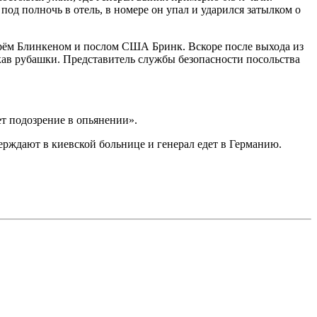
од полночь в отель, в номере он упал и ударился затылком о
етарём Блинкеном и послом США Бринк. Вскоре после выхода из
укав рубашки. Представитель службы безопасности посольства
т подозрение в опьянении».
верждают в киевской больнице и генерал едет в Германию.