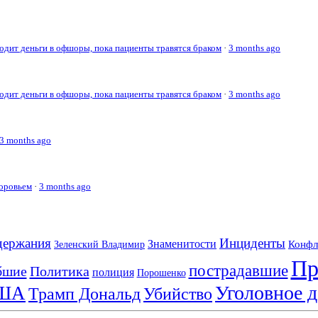
дит деньги в офшоры, пока пациенты травятся браком
·
3 months ago
дит деньги в офшоры, пока пациенты травятся браком
·
3 months ago
3 months ago
доровьем
·
3 months ago
держания
Инциденты
Знаменитости
Конфл
Зеленский Владимир
Пр
пострадавшие
бшие
Политика
полиция
Порошенко
Уголовное д
ША
Трамп Дональд
Убийство