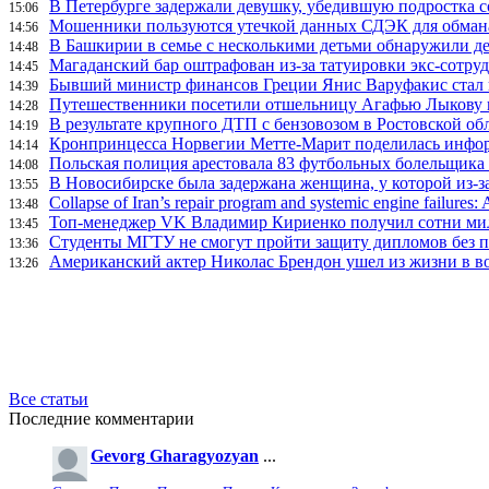
В Петербурге задержали девушку, убедившую подростка с
15:06
Мошенники пользуются утечкой данных СДЭК для обман
14:56
В Башкирии в семье с несколькими детьми обнаружили д
14:48
Магаданский бар оштрафован из-за татуировки экс-сотру
14:45
Бывший министр финансов Греции Янис Варуфакис стал г
14:39
Путешественники посетили отшельницу Агафью Лыкову в
14:28
В результате крупного ДТП с бензовозом в Ростовской об
14:19
Кронпринцесса Норвегии Метте-Марит поделилась инфор
14:14
Польская полиция арестовала 83 футбольных болельщика 
14:08
В Новосибирске была задержана женщина, у которой из-за
13:55
Collapse of Iran’s repair program and systemic engine failures: A
13:48
Топ-менеджер VK Владимир Кириенко получил сотни мил
13:45
Студенты МГТУ не смогут пройти защиту дипломов без п
13:36
Американский актер Николас Брендон ушел из жизни в во
13:26
Все статьи
Последние комментарии
Gevorg Gharagyozyan
...