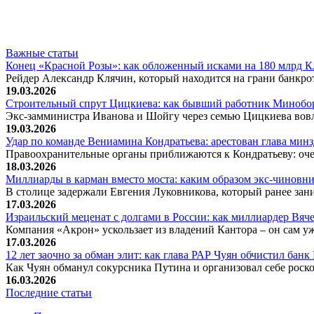
Важные статьи
Конец «Красной Розы»: как обложенный исками на 180 млрд 
Рейдер Александр Клячин, который находится на грани банкро
19.03.2026
Строительный спрут Цицкиева: как бывший работник Минобор
Экс-замминистра Иванова и Шойгу через семью Цицкиева вов
19.03.2026
Удар по команде Вениамина Кондратьева: арестован глава ми
Правоохранительные органы приближаются к Кондратьеву: оче
18.03.2026
Миллиарды в карман вместо моста: каким образом экс-чиновни
В столице задержали Евгения Луковникова, который ранее зани
17.03.2026
Израильский меценат с долгами в России: как миллиардер Вя
Компания «Акрон» ускользает из владений Кантора – он сам у
17.03.2026
12 лет заочно за обман элит: как глава РАР Чуян обчистил бан
Как Чуян обманул сокурсника Путина и организовал себе рос
16.03.2026
Последние статьи