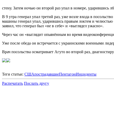
стену. Затем ночью он второй раз упал в номере, ударившись л
В 9 утра генерал упал третий раз, уже возле входа в посольст
машины генерал упал, ударившись правым локтем и челюстью о 
заявил, что генерал был «не в себе» и «выглядел ужасно».
Через час он «выглядит опьянённым во время видеоконференци»
Уже после обеда он встречается с украинскими военными лиде
Врач посольства осматривает Агуто во второй раз, диагностиру
Теги статьи:
США
пострадавшие
Пентагон
Инциденты
Распечатать
Послать другу