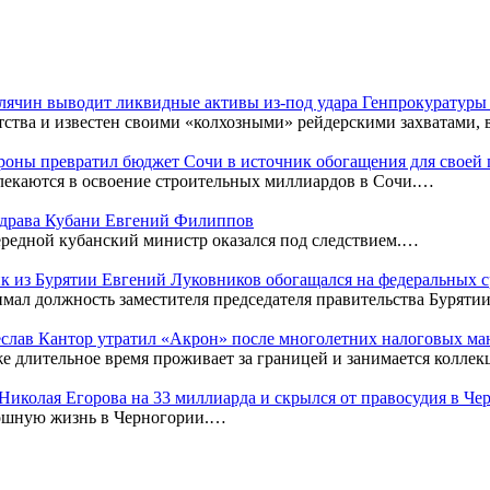
Клячин выводит ликвидные активы из-под удара Генпрокуратур
тства и известен своими «колхозными» рейдерскими захватами,
оны превратил бюджет Сочи в источник обогащения для своей
лекаются в освоение строительных миллиардов в Сочи.…
нздрава Кубани Евгений Филиппов
редной кубанский министр оказался под следствием.…
к из Бурятии Евгений Луковников обогащался на федеральных с
мал должность заместителя председателя правительства Бурятии
чеслав Кантор утратил «Акрон» после многолетних налоговых м
же длительное время проживает за границей и занимается колл
к Николая Егорова на 33 миллиарда и скрылся от правосудия в Ч
кошную жизнь в Черногории.…