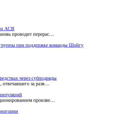
ы и АСВ
 вновь проводит перерас…
 группы при поддержке команды Шойгу
редствах через субподряды
, отвечавшего за разв…
анипуляций
екционированием произве…
ерногории