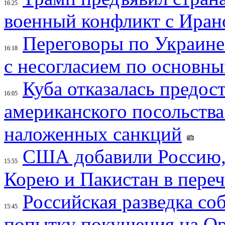
16:25
военный конфликт с Иран
Переговоры по Украине
16:18
с несогласием по основн
Куба отказалась предос
16:05
американского посольства
наложенных санкций
США добавили Россию,
15:55
Корею и Пакистан в переч
Российская разведка со
15:45
попытку покушения на Ор