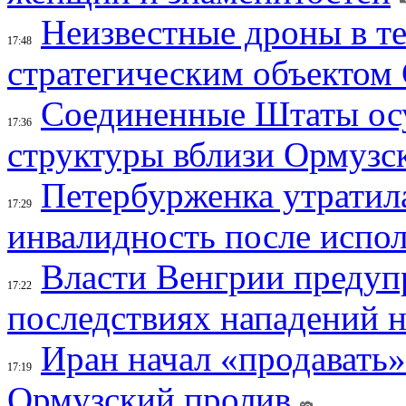
Неизвестные дроны в те
17:48
стратегическим объектом
Соединенные Штаты осу
17:36
структуры вблизи Ормузс
Петербурженка утратила
17:29
инвалидность после испол
Власти Венгрии предуп
17:22
последствиях нападений 
Иран начал «продавать»
17:19
Ормузский пролив