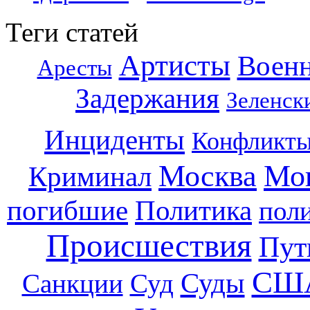
Теги статей
Артисты
Воен
Аресты
Задержания
Зеленск
Инциденты
Конфликт
Москва
Мо
Криминал
погибшие
Политика
пол
Происшествия
Пут
СШ
Суды
Санкции
Суд