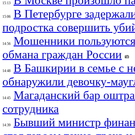
В Москве произошло па
15:13
В Петербурге задержал
15:06
подростка совершить убий
Мошенники пользуются
14:56
обмана граждан России
В Башкирии в семье с 
14:48
обнаружили девочку-мауг
Магаданский бар оштраф
14:45
сотрудника
Бывший министр финан
14:39