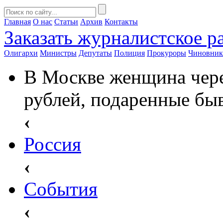
Главная
О нас
Статьи
Архив
Контакты
Заказать
журналистское ра
Олигархи
Министры
Депутаты
Полиция
Прокуроры
Чиновни
В Москве женщина чере
рублей, подаренные бы
‹
Россия
‹
События
‹