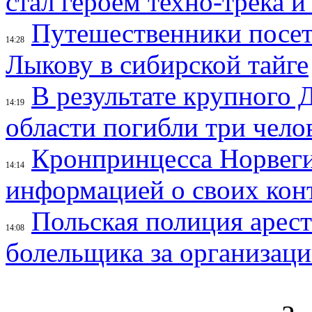
стал героем техно-трека 
Путешественники посе
14:28
Лыкову в сибирской тайге
В результате крупного 
14:19
области погибли три чело
Кронпринцесса Норвег
14:14
информацией о своих кон
Польская полиция арес
14:08
болельщика за организац