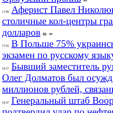
Аферист Павел Николюк
17:09
столичные кол-центры гр
долларов
В Польше 75% украинск
17:05
экзамен по русскому язык
Бывший заместитель ру
16:57
Олег Долматов был осужде
миллионов рублей, связан
Генеральный штаб Воо
16:47
подтвердил удар по нефт